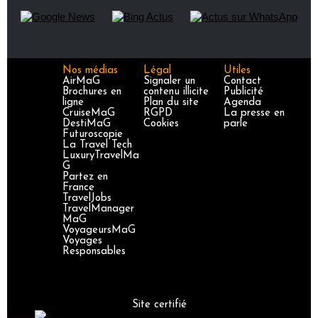
Nos médias
Légal
Utiles
AirMaG
Signaler un
Contact
Brochures en
contenu illicite
Publicité
ligne
Plan du site
Agenda
CruiseMaG
RGPD
La presse en
DestiMaG
Cookies
parle
Futuroscopie
La Travel Tech
LuxuryTravelMa
G
Partez en
France
TravelJobs
TravelManager
MaG
VoyageursMaG
Voyages
Responsables
Site certifié