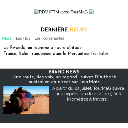
DERNIÈRE
HEURE
News
Les + lus
Les + commentés
Le Rwanda, un tourisme à haute altitude
France, Italie : randonnée dans le Mercantour frontalier
BRAND NEWS
Une route, des voix, un regard : suivez l’Outback
australien en direct sur TourMaG
À partir du 24 juillet, TourMaG suivra
une expédition de plus de 5 000
kilomètres à travers...