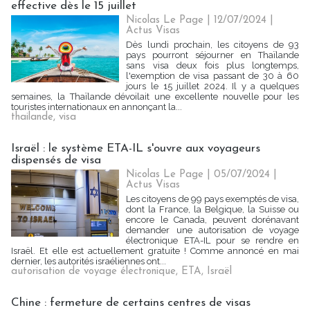
effective dès le 15 juillet
Nicolas Le Page | 12/07/2024
|
Actus Visas
Dès lundi prochain, les citoyens de 93
pays pourront séjourner en Thaïlande
sans visa deux fois plus longtemps,
l'exemption de visa passant de 30 à 60
jours le 15 juillet 2024. Il y a quelques
semaines, la Thaïlande dévoilait une excellente nouvelle pour les
touristes internationaux en annonçant la...
thailande
,
visa
Israël : le système ETA-IL s'ouvre aux voyageurs
dispensés de visa
Nicolas Le Page | 05/07/2024
|
Actus Visas
Les citoyens de 99 pays exemptés de visa,
dont la France, la Belgique, la Suisse ou
encore le Canada, peuvent dorénavant
demander une autorisation de voyage
électronique ETA-IL pour se rendre en
Israël. Et elle est actuellement gratuite ! Comme annoncé en mai
dernier, les autorités israéliennes ont...
autorisation de voyage électronique
,
ETA
,
Israël
Chine : fermeture de certains centres de visas