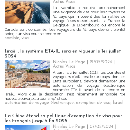
Actus Visas
La Namibie introduira prochainement
une exigence de visa pour les citoyens de
31 pays qui imposent des formalités de
voyage à ses ressortissants. La France, la
Belgique, le Luxembourg ou encore le
Canada sont concernés. Les voyageurs de 31 pays devront bientôt
obtenir un visa pour se rendre en...
namibie
,
visa
Israël : le système ETA-IL sera en vigueur le 1er juillet
2024
Nicolas Le Page | 21/05/2024
|
Actus Visas
À partir du 1er juillet 2024, les touristes et
voyageurs d'affaires de 100 pays, dont les
États européens, devront demander une
autorisation de voyage électronique
nommée ETA-IL avant de se rendre en
Israël. Alors que la destination s'est récemment annoncée "de
nouveau ouverte au tourisme" et ses...
autorisation de voyage électronique
,
exemption de visa
,
Israel
La Chine étend sa politique d’exemption de visa pour
les Français jusqu’à fin 2025
Nicolas Le Page | 07/05/2024
|