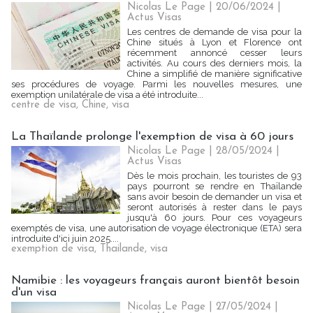
Nicolas Le Page | 20/06/2024
|
Actus Visas
Les centres de demande de visa pour la
Chine situés à Lyon et Florence ont
récemment annoncé cesser leurs
activités. Au cours des derniers mois, la
Chine a simplifié de manière significative
ses procédures de voyage. Parmi les nouvelles mesures, une
exemption unilatérale de visa a été introduite...
centre de visa
,
Chine
,
visa
La Thaïlande prolonge l'exemption de visa à 60 jours
Nicolas Le Page | 28/05/2024
|
Actus Visas
Dès le mois prochain, les touristes de 93
pays pourront se rendre en Thaïlande
sans avoir besoin de demander un visa et
seront autorisés à rester dans le pays
jusqu'à 60 jours. Pour ces voyageurs
exemptés de visa, une autorisation de voyage électronique (ETA) sera
introduite d'ici juin 2025....
exemption de visa
,
Thailande
,
visa
Namibie : les voyageurs français auront bientôt besoin
d'un visa
Nicolas Le Page | 27/05/2024
|