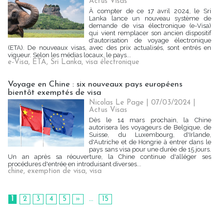
Actus Visas
À compter de ce 17 avril 2024, le Sri
Lanka lance un nouveau système de
demande de visa électronique (e-Visa)
qui vient remplacer son ancien dispositif
d'autorisation de voyage électronique
(ETA). De nouveaux visas, avec des prix actualisés, sont entrés en
vigueur. Selon les médias locaux, le pays...
e-Visa
,
ETA
,
Sri Lanka
,
visa électronique
Voyage en Chine : six nouveaux pays européens
bientôt exemptés de visa
Nicolas Le Page | 07/03/2024
|
Actus Visas
Dès le 14 mars prochain, la Chine
autorisera les voyageurs de Belgique, de
Suisse, du Luxembourg, d'Irlande,
d'Autriche et de Hongrie à entrer dans le
pays sans visa pour une durée de 15 jours.
Un an après sa réouverture, la Chine continue d'alléger ses
procédures d'entrée en introduisant diverses...
chine
,
exemption de visa
,
visa
1
2
3
4
5
»
...
15