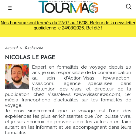
☰
Nos bureaux sont fermés du 27/07 au 16/08. Retour de la newsletter
quotidienne le 24/08/2026. Bel été !
Accueil
>
Recherche
NICOLAS LE PAGE
Expert en formalités de voyage depuis 20
ans, je suis responsable de la communication
au sein d'Action-Visas (
www.action-
visas.com
), agence spécialisée dans
l'obtention des visas, et directeur de la
publication chez VisasNews (
www.visasnews.com
), 1er
média francophone d'actualités sur les formalités de
voyage.
Je crois sincèrement que le voyage est l'une des
expériences les plus enrichissantes que l'on puisse vivre,
et je suis heureux de pouvoir aider les autres à en faire
autant en les informant et les accompagnant dans leurs
formalités.