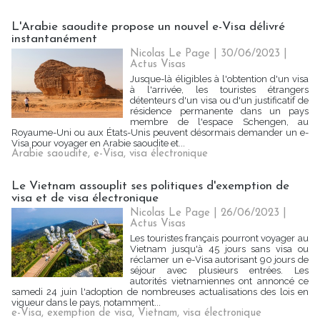
L'Arabie saoudite propose un nouvel e-Visa délivré
instantanément
Nicolas Le Page
| 30/06/2023
|
Actus Visas
Jusque-là éligibles à l'obtention d'un visa
à l'arrivée, les touristes étrangers
détenteurs d'un visa ou d'un justificatif de
résidence permanente dans un pays
membre de l'espace Schengen, au
Royaume-Uni ou aux États-Unis peuvent désormais demander un e-
Visa pour voyager en Arabie saoudite et...
Arabie saoudite
,
e-Visa
,
visa électronique
Le Vietnam assouplit ses politiques d'exemption de
visa et de visa électronique
Nicolas Le Page
| 26/06/2023
|
Actus Visas
Les touristes français pourront voyager au
Vietnam jusqu'à 45 jours sans visa ou
réclamer un e-Visa autorisant 90 jours de
séjour avec plusieurs entrées. Les
autorités vietnamiennes ont annoncé ce
samedi 24 juin l'adoption de nombreuses actualisations des lois en
vigueur dans le pays, notamment...
e-Visa
,
exemption de visa
,
Vietnam
,
visa électronique