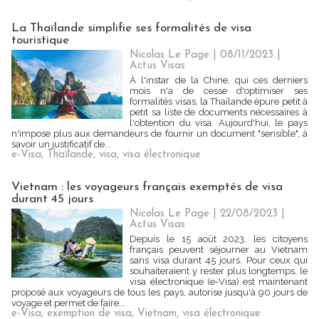
La Thaïlande simplifie ses formalités de visa
touristique
Nicolas Le Page
| 08/11/2023
|
Actus Visas
À l'instar de la Chine, qui ces derniers
mois n'a de cesse d'optimiser ses
formalités visas, la Thaïlande épure petit à
petit sa liste de documents nécessaires à
l'obtention du visa. Aujourd'hui, le pays
n'impose plus aux demandeurs de fournir un document "sensible", à
savoir un justificatif de...
e-Visa
,
Thaïlande
,
visa
,
visa électronique
Vietnam : les voyageurs français exemptés de visa
durant 45 jours
Nicolas Le Page
| 22/08/2023
|
Actus Visas
Depuis le 15 août 2023, les citoyens
français peuvent séjourner au Vietnam
sans visa durant 45 jours. Pour ceux qui
souhaiteraient y rester plus longtemps, le
visa électronique (e-Visa) est maintenant
proposé aux voyageurs de tous les pays, autorise jusqu'à 90 jours de
voyage et permet de faire...
e-Visa
,
exemption de visa
,
Vietnam
,
visa électronique