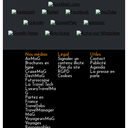
Nos médias
Légal
Utiles
AirMaG
Signaler un
Contact
Brochures en
contenu illicite
Publicité
ligne
Plan du site
Agenda
CruiseMaG
RGPD
La presse en
DestiMaG
Cookies
parle
Futuroscopie
La Travel Tech
LuxuryTravelMa
G
Partez en
France
TravelJobs
TravelManager
MaG
VoyageursMaG
Voyages
Responsables