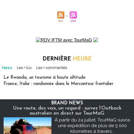
DERNIÈRE
HEURE
News
Les + lus
Les + commentés
Le Rwanda, un tourisme à haute altitude
France, Italie : randonnée dans le Mercantour frontalier
BRAND NEWS
Une route, des voix, un regard : suivez l’Outback
australien en direct sur TourMaG
À partir du 24 juillet, TourMaG suivra
une expédition de plus de 5 000
kilomètres à travers...