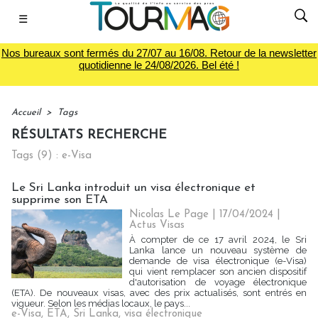
☰
Nos bureaux sont fermés du 27/07 au 16/08. Retour de la newsletter
quotidienne le 24/08/2026. Bel été !
Accueil
>
Tags
RÉSULTATS RECHERCHE
Tags (9) : e-Visa
Le Sri Lanka introduit un visa électronique et
supprime son ETA
Nicolas Le Page
| 17/04/2024
|
Actus Visas
À compter de ce 17 avril 2024, le Sri
Lanka lance un nouveau système de
demande de visa électronique (e-Visa)
qui vient remplacer son ancien dispositif
d'autorisation de voyage électronique
(ETA). De nouveaux visas, avec des prix actualisés, sont entrés en
vigueur. Selon les médias locaux, le pays...
e-Visa
,
ETA
,
Sri Lanka
,
visa électronique