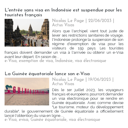
L'entrée sans visa en Indonésie est suspendue pour les
touristes français
Nicolas Le Page
| 22/06/2023
|
Actus Visas
Alors que l'archipel vient tout juste de
lever ses restrictions sanitaires de voyage,
l'Indonésie prolonge la suspension de son
régime d'exemption de visa pour les
visiteurs de 159 pays. Les touristes
français doivent demander un visa à l'arrivée ou obtenir un e-Visa
avant leur départ. En raison de...
e-Visa
,
exemption de visa
,
Indonésie
,
visa électronique
La Guinée équatoriale lance son e-Visa
Nicolas Le Page
| 19/06/2023
|
Actus Visas
Dès le 1er juillet 2023, les voyageurs
français et européens pourront demander
un visa électronique pour se rendre en
Guinée équatoriale. Avec comme devise
"Le tourisme, moteur du développement
durable", le gouvernement de Guinée équatoriale a officiellement
lancé l'obtention du visa en ligne....
e-Visa
,
evisa
,
Guinée équatoriale
,
visa électronique