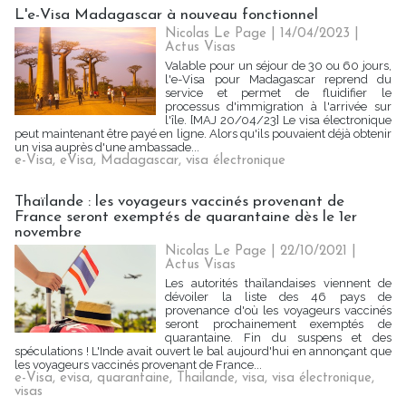
L'e-Visa Madagascar à nouveau fonctionnel
Nicolas Le Page
| 14/04/2023
|
Actus Visas
Valable pour un séjour de 30 ou 60 jours,
l'e-Visa pour Madagascar reprend du
service et permet de fluidifier le
processus d'immigration à l'arrivée sur
l'île. [MAJ 20/04/23] Le visa électronique
peut maintenant être payé en ligne. Alors qu'ils pouvaient déjà obtenir
un visa auprès d'une ambassade...
e-Visa
,
eVisa
,
Madagascar
,
visa électronique
Thaïlande : les voyageurs vaccinés provenant de
France seront exemptés de quarantaine dès le 1er
novembre
Nicolas Le Page
| 22/10/2021
|
Actus Visas
Les autorités thaïlandaises viennent de
dévoiler la liste des 46 pays de
provenance d'où les voyageurs vaccinés
seront prochainement exemptés de
quarantaine. Fin du suspens et des
spéculations ! L'Inde avait ouvert le bal aujourd'hui en annonçant que
les voyageurs vaccinés provenant de France...
e-Visa
,
evisa
,
quarantaine
,
Thailande
,
visa
,
visa électronique
,
visas