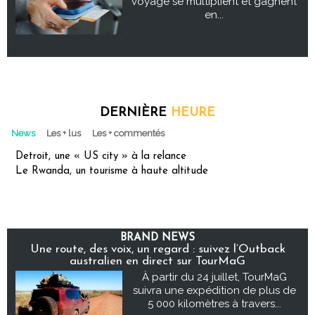
voyage se multiplient et gagnent
en...
DERNIÈRE
HEURE
News
Les + lus
Les + commentés
Detroit, une « US city » à la relance
Le Rwanda, un tourisme à haute altitude
BRAND NEWS
Une route, des voix, un regard : suivez l’Outback
australien en direct sur TourMaG
À partir du 24 juillet, TourMaG
suivra une expédition de plus de
5 000 kilomètres à travers...