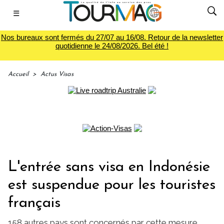
☰
Nos bureaux sont fermés du 27/07 au 16/08. Retour de la newsletter
quotidienne le 24/08/2026. Bel été !
Accueil
>
Actus Visas
L'entrée sans visa en Indonésie
est suspendue pour les touristes
français
158 autres pays sont concernés par cette mesure.