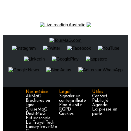
Nos médias
Légal
Utiles
AirMaG
Signaler un
Contact
Brochures en
contenu illicite
Publicité
ligne
Plan du site
Agenda
CruiseMaG
RGPD
La presse en
DestiMaG
Cookies
parle
Futuroscopie
La Travel Tech
LuxuryTravelMa