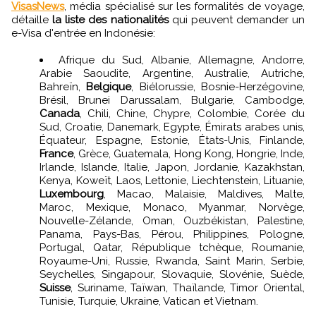
VisasNews
, média spécialisé sur les formalités de voyage,
détaille
la liste des nationalités
qui peuvent demander un
e-Visa d'entrée en Indonésie:
Afrique du Sud, Albanie, Allemagne, Andorre,
Arabie Saoudite, Argentine, Australie, Autriche,
Bahreïn,
Belgique
, Biélorussie, Bosnie-Herzégovine,
Brésil, Brunei Darussalam, Bulgarie, Cambodge,
Canada
, Chili, Chine, Chypre, Colombie, Corée du
Sud, Croatie, Danemark, Egypte, Émirats arabes unis,
Équateur, Espagne, Estonie, États-Unis, Finlande,
France
, Grèce, Guatemala, Hong Kong, Hongrie, Inde,
Irlande, Islande, Italie, Japon, Jordanie, Kazakhstan,
Kenya, Koweït, Laos, Lettonie, Liechtenstein, Lituanie,
Luxembourg
, Macao, Malaisie, Maldives, Malte,
Maroc, Mexique, Monaco, Myanmar, Norvège,
Nouvelle-Zélande, Oman, Ouzbékistan, Palestine,
Panama, Pays-Bas, Pérou, Philippines, Pologne,
Portugal, Qatar, République tchèque, Roumanie,
Royaume-Uni, Russie, Rwanda, Saint Marin, Serbie,
Seychelles, Singapour, Slovaquie, Slovénie, Suède,
Suisse
, Suriname, Taïwan, Thaïlande, Timor Oriental,
Tunisie, Turquie, Ukraine, Vatican et Vietnam.