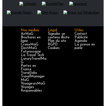
Nos médias
Légal
Utiles
AirMaG
Signaler un
Contact
Brochures en
contenu illicite
Publicité
ligne
Plan du site
Agenda
CruiseMaG
RGPD
La presse en
DestiMaG
Cookies
parle
Futuroscopie
La Travel Tech
LuxuryTravelMa
G
Partez en
France
TravelJobs
TravelManager
MaG
VoyageursMaG
Voyages
Responsables