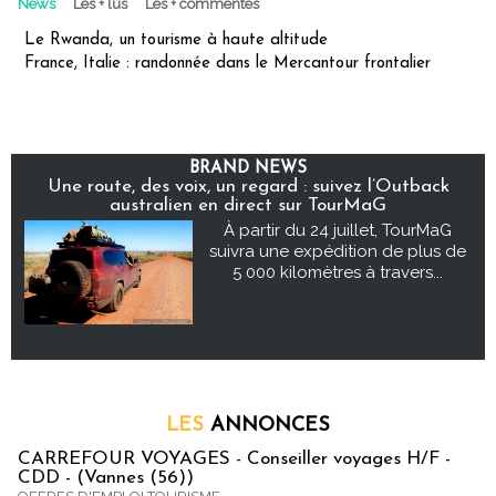
News
Les + lus
Les + commentés
Le Rwanda, un tourisme à haute altitude
France, Italie : randonnée dans le Mercantour frontalier
BRAND NEWS
Une route, des voix, un regard : suivez l’Outback
australien en direct sur TourMaG
À partir du 24 juillet, TourMaG
suivra une expédition de plus de
5 000 kilomètres à travers...
LES
ANNONCES
CARREFOUR VOYAGES - Conseiller voyages H/F -
CDD - (Vannes (56))