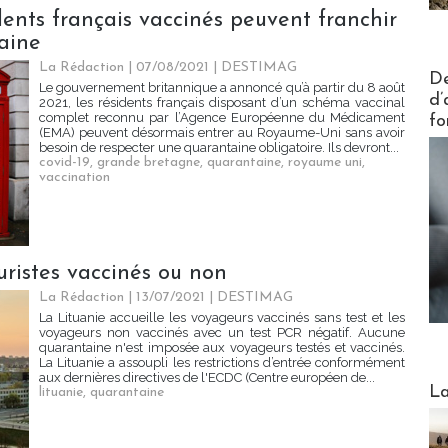
dents français vaccinés peuvent franchir
taine
La Rédaction
| 07/08/2021
|
DESTIMAG
Actus V
De
Le gouvernement britannique a annoncé qu’à partir du 8 août
d’
2021, les résidents français disposant d’un schéma vaccinal
complet reconnu par l’Agence Européenne du Médicament
fo
(EMA) peuvent désormais entrer au Royaume-Uni sans avoir
besoin de respecter une quarantaine obligatoire. Ils devront...
covid-19
,
grande bretagne
,
quarantaine
,
royaume uni
,
vaccination
uristes vaccinés ou non
La Rédaction
| 13/07/2021
|
DESTIMAG
La Lituanie accueille les voyageurs vaccinés sans test et les
voyageurs non vaccinés avec un test PCR négatif. Aucune
quarantaine n'est imposée aux voyageurs testés et vaccinés.
La Lituanie a assoupli les restrictions d’entrée conformément
aux dernières directives de l'ECDC (Centre européen de...
Webinai
La
lituanie
,
quarantaine