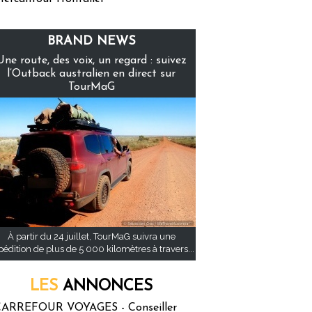
BRAND NEWS
Une route, des voix, un regard : suivez
l’Outback australien en direct sur
TourMaG
À partir du 24 juillet, TourMaG suivra une
pédition de plus de 5 000 kilomètres à travers...
LES
ANNONCES
ARREFOUR VOYAGES - Conseiller