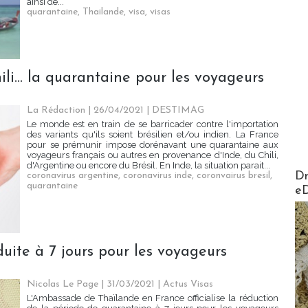
ainsi de...
quarantaine
,
Thailande
,
visa
,
visas
ili... la quarantaine pour les voyageurs
La Rédaction
| 26/04/2021
|
DESTIMAG
Le monde est en train de se barricader contre l'importation
des variants qu'ils soient brésilien et/ou indien. La France
pour se prémunir impose dorénavant une quarantaine aux
voyageurs français ou autres en provenance d'Inde, du Chili,
d'Argentine ou encore du Brésil. En Inde, la situation parait...
AirMa
Dr
coronavirus argentine
,
coronavirus inde
,
coronvairus bresil
,
quarantaine
e
uite à 7 jours pour les voyageurs
Nicolas Le Page
| 31/03/2021
|
Actus Visas
L'Ambassade de Thaïlande en France officialise la réduction