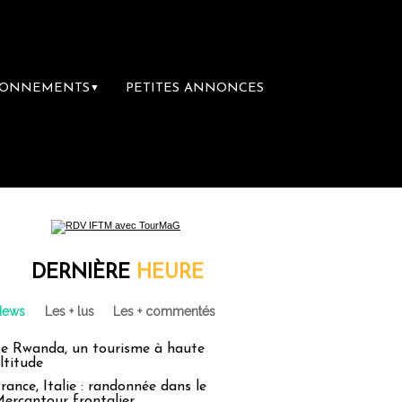
BONNEMENTS
PETITES ANNONCES
▼
DERNIÈRE
HEURE
News
Les + lus
Les + commentés
e Rwanda, un tourisme à haute
ltitude
rance, Italie : randonnée dans le
ercantour frontalier