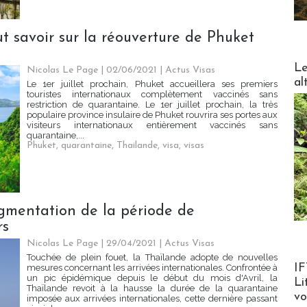
aut savoir sur la réouverture de Phuket
DESTI
Le
Nicolas Le Page
| 02/06/2021
|
Actus Visas
al
Le 1er juillet prochain, Phuket accueillera ses premiers
touristes internationaux complètement vaccinés sans
restriction de quarantaine. Le 1er juillet prochain, la très
populaire province insulaire de Phuket rouvrira ses portes aux
visiteurs internationaux entièrement vaccinés sans
quarantaine,...
Phuket
,
quarantaine
,
Thailande
,
visa
,
visas
gmentation de la période de
rs
Nicolas Le Page
| 29/04/2021
|
Actus Visas
Touchée de plein fouet, la Thaïlande adopte de nouvelles
Product
IF
mesures concernant les arrivées internationales. Confrontée à
un pic épidémique depuis le début du mois d'Avril, la
Li
Thaïlande revoit à la hausse la durée de la quarantaine
v
imposée aux arrivées internationales, cette dernière passant