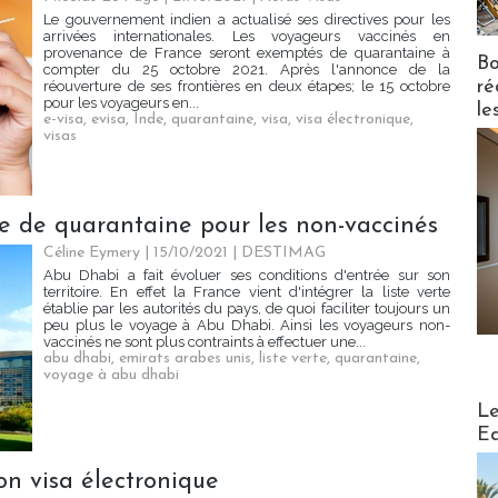
Le gouvernement indien a actualisé ses directives pour les
arrivées internationales. Les voyageurs vaccinés en
provenance de France seront exemptés de quarantaine à
Bo
compter du 25 octobre 2021. Après l'annonce de la
ré
réouverture de ses frontières en deux étapes; le 15 octobre
pour les voyageurs en...
le
e-visa
,
evisa
,
Inde
,
quarantaine
,
visa
,
visa électronique
,
visas
e de quarantaine pour les non-vaccinés
Céline Eymery
| 15/10/2021
|
DESTIMAG
Abu Dhabi a fait évoluer ses conditions d'entrée sur son
territoire. En effet la France vient d'intégrer la liste verte
établie par les autorités du pays, de quoi faciliter toujours un
peu plus le voyage à Abu Dhabi. Ainsi les voyageurs non-
vaccinés ne sont plus contraints à effectuer une...
abu dhabi
,
emirats arabes unis
,
liste verte
,
quarantaine
,
voyage à abu dhabi
Distribu
Le
Ed
on visa électronique