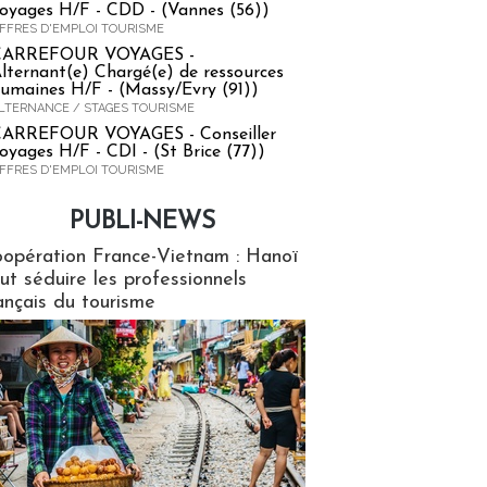
oyages H/F - CDD - (Vannes (56))
FFRES D'EMPLOI TOURISME
CARREFOUR VOYAGES -
lternant(e) Chargé(e) de ressources
umaines H/F - (Massy/Evry (91))
LTERNANCE / STAGES TOURISME
ARREFOUR VOYAGES - Conseiller
oyages H/F - CDI - (St Brice (77))
FFRES D'EMPLOI TOURISME
PUBLI-NEWS
ews
opération France-Vietnam : Hanoï
ut séduire les professionnels
ançais du tourisme