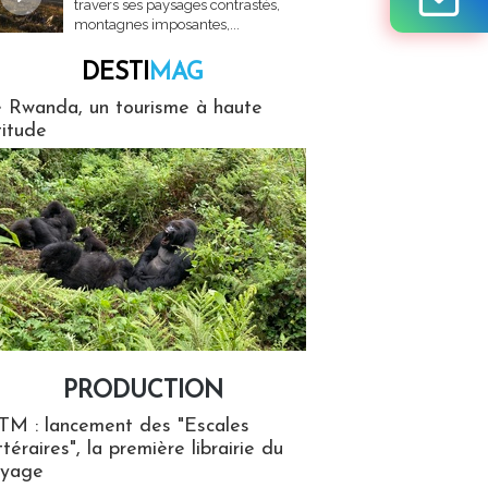
travers ses paysages contrastés,
montagnes imposantes,...
DESTI
MAG
MAG
 Rwanda, un tourisme à haute
titude
PRODUCTION
ion
TM : lancement des "Escales
ttéraires", la première librairie du
oyage