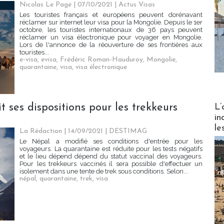
Nicolas Le Page
| 07/10/2021
|
Actus Visas
Les touristes français et européens peuvent dorénavant
réclamer sur internet leur visa pour la Mongolie. Depuis le 1er
octobre, les touristes internationaux de 36 pays peuvent
réclamer un visa électronique pour voyager en Mongolie.
Lors de l'annonce de la réouverture de ses frontières aux
touristes...
e-visa
,
evisa
,
Frédéric Roman-Hauduroy
,
Mongolie
,
quarantaine
,
visa
,
visa électronique
Partez
t ses dispositions pour les trekkeurs
L’
in
le
La Rédaction
| 14/09/2021
|
DESTIMAG
Le Népal a modifié ses conditions d'entrée pour les
voyageurs. La quarantaine est réduite pour les tests négatifs
et le lieu dépend dépend du statut vaccinal des voyageurs.
Pour les trekkeurs vaccinés il sera possible d'effectuer un
isolement dans une tente de trek sous conditions. Selon...
népal
,
quarantaine
,
trek
,
visa