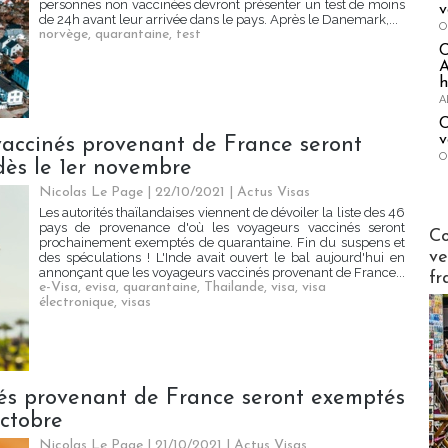
personnes non vaccinées devront présenter un test de moins
v
de 24h avant leur arrivée dans le pays. Après le Danemark,...
O
norvège
,
quarantaine
,
test
A
h
A
C
v
vaccinés provenant de France seront
O
ès le 1er novembre
Nicolas Le Page
| 22/10/2021
|
Actus Visas
Les autorités thaïlandaises viennent de dévoiler la liste des 46
pays de provenance d'où les voyageurs vaccinés seront
Publi-n
Co
prochainement exemptés de quarantaine. Fin du suspens et
ve
des spéculations ! L'Inde avait ouvert le bal aujourd'hui en
annonçant que les voyageurs vaccinés provenant de France...
fr
e-Visa
,
evisa
,
quarantaine
,
Thailande
,
visa
,
visa
électronique
,
visas
nés provenant de France seront exemptés
octobre
Nicolas Le Page
| 21/10/2021
|
Actus Visas