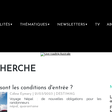
LITÉS
THÉMATIQUES
NEWSLETTERS
TV
A
▼
▼
▼
CHERCHE
ont les conditions d'entrée ?
Céline Eymery
| 21/03/2023
|
DESTIMAG
L
Voyage Népal : de nouvelles obligations pour les
a
randonneurs
népal
,
quarantaine
F
M