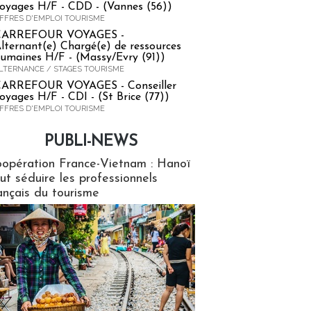
oyages H/F - CDD - (Vannes (56))
FFRES D'EMPLOI TOURISME
CARREFOUR VOYAGES -
lternant(e) Chargé(e) de ressources
umaines H/F - (Massy/Evry (91))
LTERNANCE / STAGES TOURISME
ARREFOUR VOYAGES - Conseiller
oyages H/F - CDI - (St Brice (77))
FFRES D'EMPLOI TOURISME
PUBLI-NEWS
ews
opération France-Vietnam : Hanoï
ut séduire les professionnels
ançais du tourisme