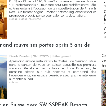
Du 23 au 27 mars 2026, Suisse Tourisme a embarqué plus de
v
150 professionnels du tourisme pour une croisière entre Bâle
O
et Amsterdam à l'occasion de la nouvelle édition de Rhine &
Rösti. Un format original, mêlant networking, expérientiel et
promotion produit, pensé pour valoriser la destination...
A
suisse
,
suisse tourisme
h
A
C
v
O
nand rouvre ses portes après 5 ans de
Publi-n
Co
Noah Penalva
| 21/11/2025
|
Hébergement
ve
Après cinq ans de restauration, le Château de Marnand, situé
dans le canton de Vaud en Suisse, accueille ses premiers
fr
visiteurs. Réhabilité par Ludmila et Luca Bizzozero, le
domaine s’étend sur huit hectares et comprend des
hébergements, un espace bien-être avec piscine intérieure
alimentée à l’eau...
suisse
lle en Suisse avec SWISSPEAK Resorts