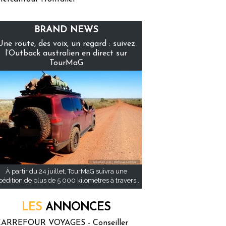
BRAND NEWS
Une route, des voix, un regard : suivez
l’Outback australien en direct sur
TourMaG
À partir du 24 juillet, TourMaG suivra une
pédition de plus de 5 000 kilomètres à travers...
LES
ANNONCES
ARREFOUR VOYAGES - Conseiller