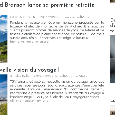
rd Branson lance sa première retraite
PAULA BOYER
| 12/03/2025
|
LuxuryTravelMaG
Actus V
De
Pendant la retraite bien-être en montagne proposée par le
d’
luxueux chalet de montagne de Sir Richard Branson, les
clients pourront profiter de séances de yoga, de Pilates et de
fo
fitness, d'ateliers de pleine conscience, de soins au Spa mais
aussi d'activités plus sportives. Le Lodge, le luxueux...
bien etre
,
retraite
,
suisse
elle vision du voyage !
Amélia Brille
| 17/02/2025
|
TravelManagerMaG
TGV Lyria a dévoilé sa nouvelle vision du voyage, avec des
services repensés pour répondre aux attentes d'une clientèle
exigeante. Lors de l'événement "Ici commence demain",
l'entreprise a présenté ses nouveaux standards du voyage à
l'horizon 2030. TGV Lyria, filiale de SNCF Voyageurs et des...
Webinai
La
cff
,
sncf
,
suisse
,
tgv lyria