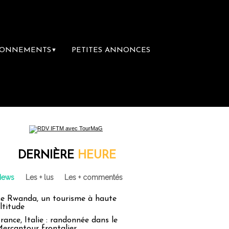
BONNEMENTS
PETITES ANNONCES
▼
DERNIÈRE
HEURE
News
Les + lus
Les + commentés
e Rwanda, un tourisme à haute
ltitude
rance, Italie : randonnée dans le
ercantour frontalier