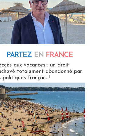
PARTEZ
EN
FRANCE
 en France
accès aux vacances : un droit
achevé totalement abandonné par
s politiques français !