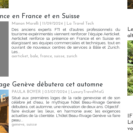
ence en France et en Suisse
Manon Morelli
| 11/09/2024
|
La Travel Tech
DESTI
Le
Des anciens experts FTI et d'autres professionnels du
tourisme expérimentés viennent renforcer l'équipe Aerticket.
al
Aerticket renforce sa présence en France et en Suisse en
élargissant ses équipes commerciales et techniques, tout en
ouvrant de nouveaux centres de services à Bâle et Zurich.
Les...
aerticket
,
bale
,
france
,
suisse
,
zurich
vage Genève débutera cet automne
PAULA BOYER
| 03/07/2024
|
LuxuryTravelMaG
Situé aux premières loges de la rade genevoise et de son
célèbre jet d'eau, le mythique hôtel Beau-Rivage Genève
débutera, cet automne, une rénovation de deux ans. Objectif :
faire évoluer les lieux, en harmonie avec les exigences
Product
IF
actuelles de la clientèle. L'hôtel Beau-Rivage Genève va faire
peau...
Li
geneve
,
suisse
v