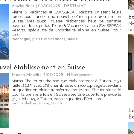
Amélia Brille
| 09/10/2025
|
DESTIMAG
Pierre & Vacances et SWISSPEAK Resorts unissent leurs
Bo
forces pour lancer une nouvelle offre alpine premium en
Suisse. Dès 2026, quatre résidences haut de gamme
ré
ouvriront leurs portes. Pierre & Vacances s’allie à SWISSPEAK
le
Resorts, spécialiste de l’hospitalité alpine en Suisse, pour
créer...
montagne
,
pierre & vacances
,
suisse
vel établissement en Suisse
Manon Morelli
| 11/07/2025
|
Hébergement
Mama Shelter ouvrira son 19e établissement à Zurich le 31
juillet 2025, avec 178 chambres et un rooftop végétalisé dans
un quartier en pleine transformation. Mama Shelter s’installe
pour la première fois en Suisse avec une ouverture prévue le
31 juillet 2025 à Zurich, dans le quartier d’Oerlikon....
mama shelter
,
suisse
,
zurich
Distribu
Le
Ed