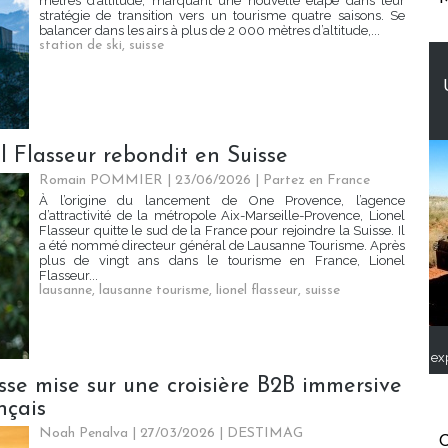
mètres d’altitude, marquant une nouvelle étape dans leur
stratégie de transition vers un tourisme quatre saisons. Se
balancer dans les airs à plus de 2 000 mètres d’altitude,...
station de ski
,
suisse
 Flasseur rebondit en Suisse
Romain POMMIER
| 23/06/2026
|
Partez en France
À l’origine du lancement de One Provence, l’agence
d’attractivité de la métropole Aix-Marseille-Provence, Lionel
Flasseur quitte le sud de la France pour rejoindre la Suisse. Il
a été nommé directeur général de Lausanne Tourisme. Après
plus de vingt ans dans le tourisme en France, Lionel
Flasseur...
lausanne
,
lausanne tourisme
,
lionel flasseur
,
suisse
ex
isse mise sur une croisière B2B immersive
nçais
Noah Penalva
| 27/03/2026
|
DESTIMAG
C