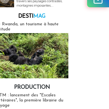
travers ses paysages contrastés,
montagnes imposantes,...
DESTI
MAG
MAG
 Rwanda, un tourisme à haute
titude
PRODUCTION
ion
TM : lancement des "Escales
ttéraires", la première librairie du
oyage