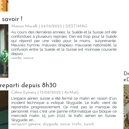
 savoir !
Manon Morelli
| 24/10/2023
|
DESTIMAG
Au cours des dernières années, la Suède et la Suisse ont été
confondues à plusieurs reprises. C’en est trop pour la Suède
qui répond par une vidéo pour le moins… surprenante.
Mauvais hymne, mauvais drapeau, mauvaise nationalité, la
confusion entre la Suède et la Suisse est monnaie courante
depuis...
suede
,
suisse
AirMa
Dr
e
t reparti depuis 8h30
Céline Eymery
| 15/06/2022
|
AirMaG
L'espace aérien suisse a été fermé ce matin en raison d'un
incident technique a indiqué Skyguide. Le trafic vient de
reprendre progressivement. Ce n'est pas le manque de
personnel mais c'est une panne informatique qui bloque ce
mercredi matin 15 juin 2022, le trafic aérien en Suisse.
Skyguide, en...
aeroport geneve
,
skyguide
,
suisse
,
trafic
,
zurich