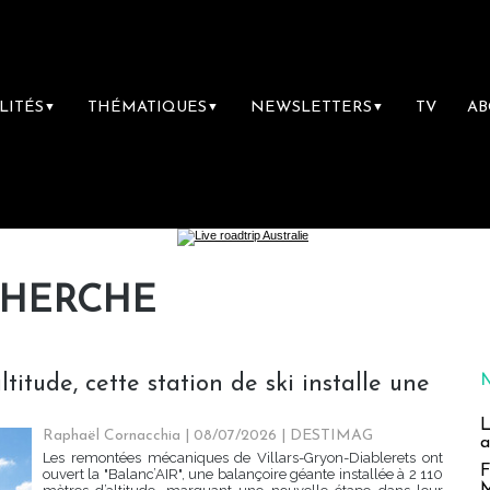
LITÉS
THÉMATIQUES
NEWSLETTERS
TV
A
▼
▼
▼
CHERCHE
titude, cette station de ski installe une
L
Raphaël Cornacchia | 08/07/2026
|
DESTIMAG
a
Les remontées mécaniques de Villars-Gryon-Diablerets ont
F
ouvert la "Balanc’AIR", une balançoire géante installée à 2 110
M