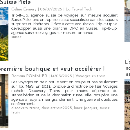
 SuissePiste
Céline Eymery
| 08/07/2025
|
La Travel Tech
Trip-It-Up, agence suisse de voyages sur mesure acquiert
SuissePiste, une entreprise suisse spécialisée dans les séjours
surprises et itinérants. Grâce à cette acquisition, Trip-It-Up va
développer aussi une branche DMC en Suisse. Trip-It-Up,
agence suisse de voyages sur mesure, annonce...
suisse
Partez
L’
in
remière boutique et veut accélérer !
le
Romain POMMIER
| 14/03/2025
|
Voyages en train
Les voyages en train ont le vent en poupe et pas seulement
sur TourMaG. En 2021, lorsque la directrice de Tsar Voyages
rachète Discovery Trains, pour moins dépendre du
Transsibérien et de la destination russe, elle récupère une
agence à redynamiser grandement. Une guerre et quelques
confinements...
discovery trains
,
dossiertrain2025
,
laure jacquet
,
suisse
,
train