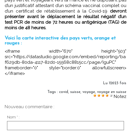
pays vert et voyageant vers la France et ne disposant pas
d’un justificatif attestant d’un schéma vaccinal complet ou
d’un certificat de rétablissement à la Covid-19
devront
présenter avant le déplacement le résultat négatif d’un
test PCR de moins de 72 heures ou antigénique (TAG) de
moins de 48 heures.
Voici la carte interactive des pays verts, orange et
rouges :
<iframe width="670" height="503"
src="https://datastudio.google.com/embed/reporting/ba
f629db-80da-4117-82d0-15568c8815cc/page/IguPC"
frameborder="0" style="border:0" allowfullscreen>
</iframe>
Lu 12623 fois
Tags
:
covid
,
suisse
,
voyage
,
voyage en suisse
Notez
Nouveau commentaire :
Nom * :