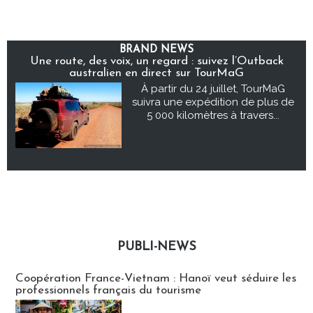
BRAND NEWS
Une route, des voix, un regard : suivez l’Outback
australien en direct sur TourMaG
À partir du 24 juillet, TourMaG
suivra une expédition de plus de
5 000 kilomètres à travers...
PUBLI-NEWS
Publi-news
Coopération France-Vietnam : Hanoï veut séduire les
professionnels français du tourisme