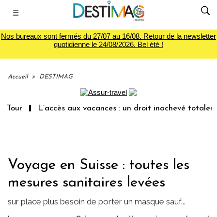
☰
Nos bureaux sont fermés du 27/07 au 16/08. Retour de la newsletter
quotidienne le 24/08/2026. Bel été !
Accueil
>
DESTIMAG
Tour
L’accès aux vacances : un droit inachevé totalemen
Voyage en Suisse : toutes les
mesures sanitaires levées
sur place plus besoin de porter un masque sauf...