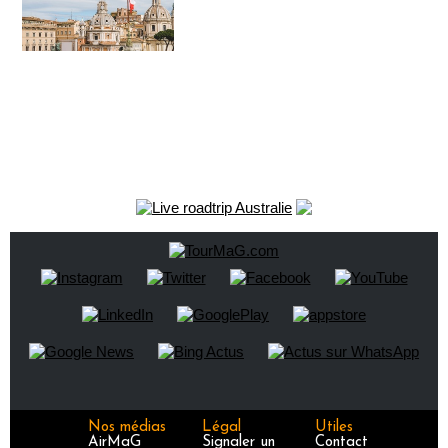
Nos médias
Légal
Utiles
AirMaG
Signaler un
Contact