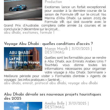
Production
Exotismes lance un forfait exceptionnel
pour assister à la dernière course de la
saison de Formule 1® sur le circuit Yas
Marina d’Abu Dhabi. La saison 2025 de
Formule 1®, qui s’est ouverte avec le
Grand Prix d’Australie, comptera cette année 24 courses et se
conclura le 7 décembre sur le circuit...
abu dhabi
,
exotismes
,
formule 1
Voyage Abu Dhabi : quelles conditions d'accès ?
Manon Morelli
| 31/01/2025
|
DESTIMAG
Quelles sont les formalités pour se rendre
à Abu Dhabi, aux Emirats Arabes Unis ?
TourMaG vous donne toutes les
informations nécessaires pour organiser
votre voyage à Abu Dhabi. Sommaire >
Meilleure période pour visiter > Formalités d’entrée > Agents de
voyages : les infos pratiques > Santé et...
abu dhabi
,
emirat
,
protocol abu dhabi
,
voyage abu dhabi
Abu Dhabi dévoile ses nouveaux projets touristiques
dès 2025
Amélia Brille
| 31/01/2025
|
DESTIMAG