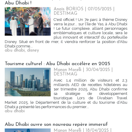
Abu Dhabi !
Anaïs BORIOS
| 07/05/2025
|
DESTIMAG
C'est officiel ! Un 7e parc à thème Disney
verra le jour... sur l’île de Yas, à Abu Dhabi
! Le futur complexe, alliant personnages
emblématiques et culture locale, sera le
plus innovant et interactif du portefeuille
Disney. Situé en front de mer, il viendra renforcer la position d'Abu
Dhabi comme...
abu dhabi
,
disney
Tourisme culturel : Abu Dhabi accélère en 2025
Manon Morelli
| 30/04/2025
|
DESTIMAG
Avec 1,4 million de visiteurs et 2,3
milliards AED de recettes hôtelières au
1er trimestre 2025, Abu Dhabi confirme
sa stratégie de développement
touristique. Lors de l’Arabian Travel
Market 2025, le Département de la culture et du tourisme d’Abu
Dhabi a présenté les performances du premier...
abu dhabi
Abu Dhabi ouvre son nouveau repère immersif
Manon Morelli
| 18/04/2025
|