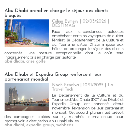
Abu Dhabi prend en charge le séjour des clients
bloqués
Céline Eymery
| 02/03/2026
|
DESTIMAG
Face aux circonstances actuelles
empêchant certains voyageurs de quitter
l’émirat, le Département de la Culture et
du Tourisme d’Abu Dhabi impose aux
hôtels de prolonger le séjour des clients
concernés. Une mesure exceptionnelle dont le coût sera
intégralement pris en charge par l’autorité...
abu dhabi
,
crise golfe
Abu Dhabi et Expedia Group renforcent leur
partenariat mondial
Noah Penalva
| 10/11/2025
|
La
Travel Tech
Le Département de la Culture et du
Tourisme d’Abu Dhabi (DCT Abu Dhabi) et
Expedia Group ont annoncé, début
novembre, l’extension de leur partenariat
mondial. Cet accord pluriannuel prévoit
des campagnes ciblées sur 15 marchés internationaux pour
promouvoir la destination Abu Dhabi via les...
abu dhabi
,
expedia group
,
webbeds