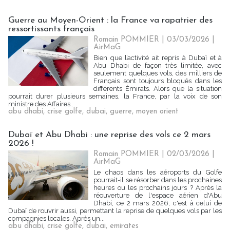
Guerre au Moyen-Orient : la France va rapatrier des
ressortissants français
Romain POMMIER
| 03/03/2026
|
AirMaG
Bien que l’activité ait repris à Dubaï et à
Abu Dhabi de façon très limitée, avec
seulement quelques vols, des milliers de
Français sont toujours bloqués dans les
différents Émirats. Alors que la situation
pourrait durer plusieurs semaines, la France, par la voix de son
ministre des Affaires...
abu dhabi
,
crise golfe
,
dubai
,
guerre
,
moyen orient
Dubaï et Abu Dhabi : une reprise des vols ce 2 mars
2026 !
Romain POMMIER
| 02/03/2026
|
AirMaG
Le chaos dans les aéroports du Golfe
pourrait-il se résorber dans les prochaines
heures ou les prochains jours ? Après la
réouverture de l'espace aérien d'Abu
Dhabi, ce 2 mars 2026, c'est à celui de
Dubaï de rouvrir aussi, permettant la reprise de quelques vols par les
compagnies locales. Après un...
abu dhabi
,
crise golfe
,
dubai
,
emirates