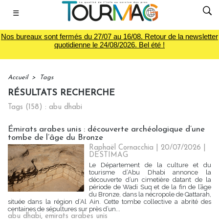
☰
Nos bureaux sont fermés du 27/07 au 16/08. Retour de la newsletter
quotidienne le 24/08/2026. Bel été !
Accueil
>
Tags
RÉSULTATS RECHERCHE
Tags (158) : abu dhabi
Émirats arabes unis : découverte archéologique d’une
tombe de l’âge du Bronze
Raphaël Cornacchia | 20/07/2026
|
DESTIMAG
Le Département de la culture et du
tourisme d’Abu Dhabi annonce la
découverte d’un cimetière datant de la
période de Wadi Suq et de la fin de l’âge
du Bronze, dans la nécropole de Qattarah,
située dans la région d’Al Ain. Cette tombe collective a abrité des
centaines de sépultures sur près d’un...
abu dhabi
,
emirats arabes unis