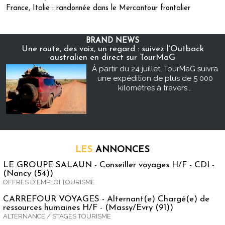
France, Italie : randonnée dans le Mercantour frontalier
BRAND NEWS
Une route, des voix, un regard : suivez l’Outback
australien en direct sur TourMaG
À partir du 24 juillet, TourMaG suivra
une expédition de plus de 5 000
kilomètres à travers...
LES
ANNONCES
LE GROUPE SALAUN - Conseiller voyages H/F - CDI -
(Nancy (54))
OFFRES D'EMPLOI TOURISME
CARREFOUR VOYAGES - Alternant(e) Chargé(e) de
ressources humaines H/F - (Massy/Evry (91))
ALTERNANCE / STAGES TOURISME