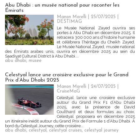
Abu Dhabi : un musée national pour raconter les
Émirats
Manon Morelli
| 25/07/2025
|
DESTIMAG
Le Musée National Zayed ouvrira ses
portes à Abu Dhabi en décembre 2025. Il
retracera 300 000 ans d’histoire humaine
et célébrera l’héritage du Cheikh Zayed.
Le Musée National Zayed, musée national
des Émirats arabes unis, ouvrira en décembre 2025 au sein du
Saadiyat Cultural District à Abu Dhabi....
abu dhabi
,
musee
Celestyal lance une croisière exclusive pour le Grand
Prix d’Abu Dhabi 2025
Manon Morelli
| 24/07/2025
|
CruiseMaG
Celestyal lance une croisière exclusive
autour du Grand Prix F1 d’Abu Dhabi
2025, avec la présence de David
Coulthard et deux formules au choix.
Celestyal proposera en décembre 2025
un itinéraire inédit autour du Grand Prix de Formule 1 d’Abu Dhabi. À
bord du Celestyal Journey, cette croisière...
abu dhabi
,
celestyal
,
celestyal cruises
,
celestyal journey