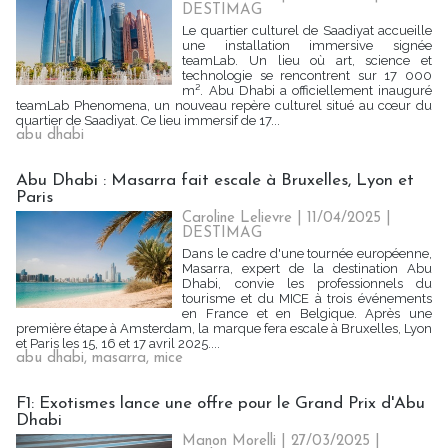
DESTIMAG
Le quartier culturel de Saadiyat accueille
une installation immersive signée
teamLab. Un lieu où art, science et
technologie se rencontrent sur 17 000
m². Abu Dhabi a officiellement inauguré
teamLab Phenomena, un nouveau repère culturel situé au cœur du
quartier de Saadiyat. Ce lieu immersif de 17...
abu dhabi
Abu Dhabi : Masarra fait escale à Bruxelles, Lyon et
Paris
Caroline Lelievre
| 11/04/2025
|
DESTIMAG
Dans le cadre d'une tournée européenne,
Masarra, expert de la destination Abu
Dhabi, convie les professionnels du
tourisme et du MICE à trois événements
en France et en Belgique. Après une
première étape à Amsterdam, la marque fera escale à Bruxelles, Lyon
et Paris les 15, 16 et 17 avril 2025....
abu dhabi
,
masarra
,
mice
F1: Exotismes lance une offre pour le Grand Prix d'Abu
Dhabi
Manon Morelli
| 27/03/2025
|