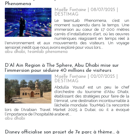
Phenomena
Maëlle Fontaine
| 08/07/2025
|
DESTIMAG
Le teamLab Phenomena, c’est un
moment suspendu dans le temps. Une
immersion au cœur de 17 000 mètres
carrés d’installations d’art, où les œuvres
numériques réagissent en temps réel à
l'environnement et aux mouvements des visiteurs. Un voyage
sensoriel inédit que nous avons exploré pour vous lors...
abu dhabi
,
teamlab phenomena
D’Al Ain Region à The Sphere, Abu Dhabi mise sur
l’immersion pour séduire 40 millions de visiteurs
Maëlle Fontaine
| 02/07/2025
|
DESTIMAG
Abdulla Yousuf est un peu le chef
d’orchestre du tourisme d’Abu Dhabi,
établissant des stratégies pour faire de la
l'émirat, une destination incontournable à
l’échelle mondiale. TourMaG l'a rencontré
lors de l’Arabian Travel Market 2025 à Dubaï, où il a évoqué
l’importance de l’hospitalité arabe et...
abu dhabi
Disney officialise son projet de 7e parc à thème... à