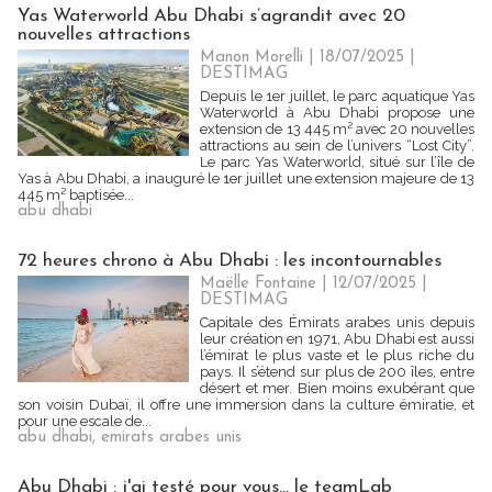
Yas Waterworld Abu Dhabi s’agrandit avec 20
nouvelles attractions
Manon Morelli
| 18/07/2025
|
DESTIMAG
Depuis le 1er juillet, le parc aquatique Yas
Waterworld à Abu Dhabi propose une
extension de 13 445 m² avec 20 nouvelles
attractions au sein de l’univers “Lost City”.
Le parc Yas Waterworld, situé sur l’île de
Yas à Abu Dhabi, a inauguré le 1er juillet une extension majeure de 13
445 m² baptisée...
abu dhabi
72 heures chrono à Abu Dhabi : les incontournables
Maëlle Fontaine
| 12/07/2025
|
DESTIMAG
Capitale des Émirats arabes unis depuis
leur création en 1971, Abu Dhabi est aussi
l’émirat le plus vaste et le plus riche du
pays. Il s’étend sur plus de 200 îles, entre
désert et mer. Bien moins exubérant que
son voisin Dubaï, il offre une immersion dans la culture émiratie, et
pour une escale de...
abu dhabi
,
emirats arabes unis
Abu Dhabi : j'ai testé pour vous... le teamLab