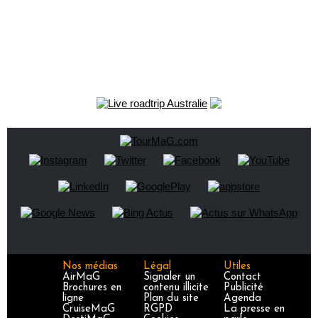
Nos médias
Légal
Utiles
AirMaG
Signaler un
Contact
Brochures en
contenu illicite
Publicité
ligne
Plan du site
Agenda
CruiseMaG
RGPD
La presse en