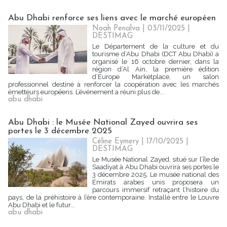
Abu Dhabi renforce ses liens avec le marché européen
Noah Penalva
| 03/11/2025
|
DESTIMAG
Le Département de la culture et du
tourisme d’Abu Dhabi (DCT Abu Dhabi) a
organisé le 16 octobre dernier, dans la
région d’Al Ain, la première édition
d’Europe Marketplace, un salon
professionnel destiné à renforcer la coopération avec les marchés
émetteurs européens. L’événement a réuni plus de...
abu dhabi
Abu Dhabi : le Musée National Zayed ouvrira ses
portes le 3 décembre 2025
Céline Eymery
| 17/10/2025
|
DESTIMAG
Le Musée National Zayed, situé sur l’île de
Saadiyat à Abu Dhabi ouvrira ses portes le
3 décembre 2025. Le musée national des
Émirats arabes unis proposera un
parcours immersif retraçant l’histoire du
pays, de la préhistoire à l’ère contemporaine. Installé entre le Louvre
Abu Dhabi et le futur...
abu dhabi