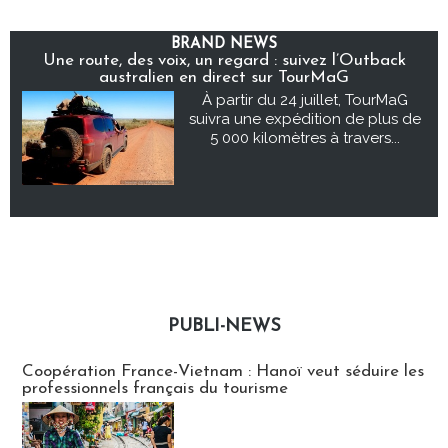
BRAND NEWS
Une route, des voix, un regard : suivez l’Outback
australien en direct sur TourMaG
À partir du 24 juillet, TourMaG
suivra une expédition de plus de
5 000 kilomètres à travers...
PUBLI-NEWS
Publi-news
Coopération France-Vietnam : Hanoï veut séduire les
professionnels français du tourisme