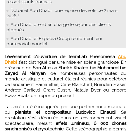
ressortissants français
Dubaï et Abu Dhabi : une reprise des vols ce 2 mars
2026 !
Abu Dhabi prend en charge le séjour des clients
bloqués
Abu Dhabi et Expedia Group renforcent leur
partenariat mondial
L’événement d’ouverture de teamLab Phenomena
Abu
Dhabi
s’est distingué par une mise en scène grandiose. En
présence de
Son Altesse Sheikh Khaled bin Mohamed bin
Zayed Al Nahyan
, de nombreuses personnalités du
monde artistique et culturel étaient réunies pour célébrer
ce lancement. Parmi elles, Cate Blanchett, Brendan Fraser,
Andrew Garfield, Grant Gustin, Natalia Dyer ou encore
Swizz Beatz ont répondu présent.
La soirée a été inaugurée par une performance musicale
du
pianiste et compositeur Ludovico Einaudi
. Sa
prestation s’est déroulée dans un environnement visuel
spectaculaire, mêlant
effets lumineux, 6 000 drones
synchronisés et pyrotechnie
. Cette scénographie a permis