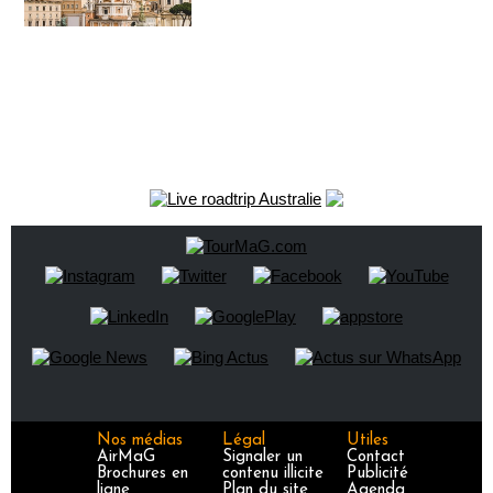
Nos médias
Légal
Utiles
AirMaG
Signaler un
Contact
Brochures en
contenu illicite
Publicité
ligne
Plan du site
Agenda