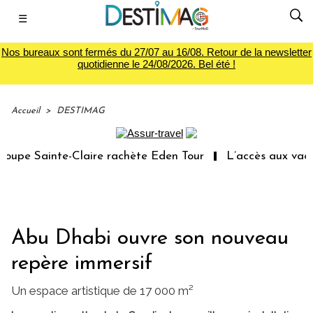
☰
Nos bureaux sont fermés du 27/07 au 16/08. Retour de la newsletter
quotidienne le 24/08/2026. Bel été !
Accueil
>
DESTIMAG
pe Sainte-Claire rachète Eden Tour
L’accès aux vacance
Abu Dhabi ouvre son nouveau
repère immersif
Un espace artistique de 17 000 m²