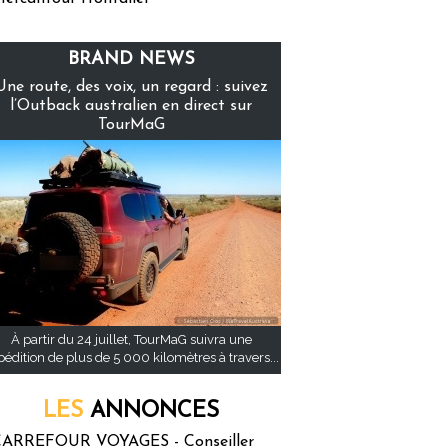
BRAND NEWS
Une route, des voix, un regard : suivez
l’Outback australien en direct sur
TourMaG
À partir du 24 juillet, TourMaG suivra une
pédition de plus de 5 000 kilomètres à travers...
LES
ANNONCES
ARREFOUR VOYAGES - Conseiller