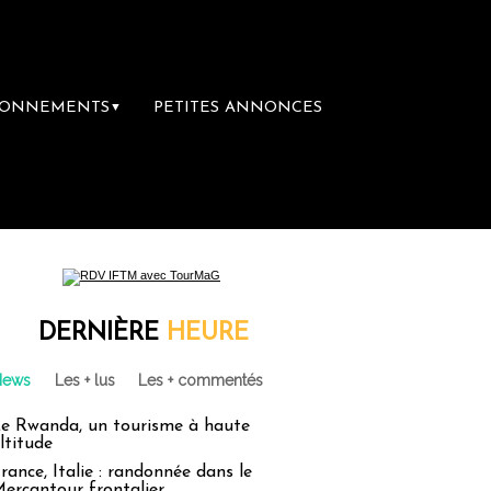
BONNEMENTS
PETITES ANNONCES
▼
DERNIÈRE
HEURE
News
Les + lus
Les + commentés
e Rwanda, un tourisme à haute
ltitude
rance, Italie : randonnée dans le
ercantour frontalier