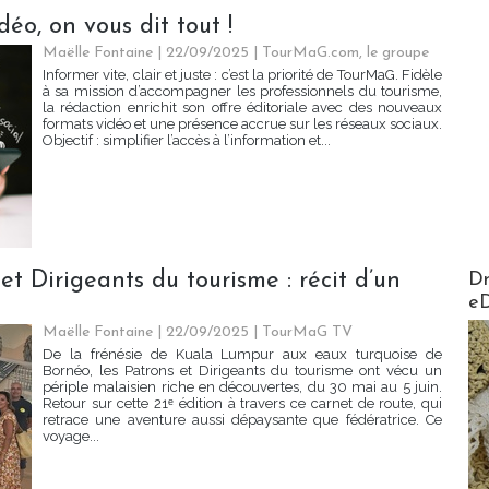
éo, on vous dit tout !
Maëlle Fontaine | 22/09/2025
|
TourMaG.com, le groupe
Informer vite, clair et juste : c’est la priorité de TourMaG. Fidèle
à sa mission d’accompagner les professionnels du tourisme,
la rédaction enrichit son offre éditoriale avec des nouveaux
formats vidéo et une présence accrue sur les réseaux sociaux.
Objectif : simplifier l’accès à l’information et...
AirMa
t Dirigeants du tourisme : récit d’un
Dr
e
Maëlle Fontaine | 22/09/2025
|
TourMaG TV
De la frénésie de Kuala Lumpur aux eaux turquoise de
Bornéo, les Patrons et Dirigeants du tourisme ont vécu un
périple malaisien riche en découvertes, du 30 mai au 5 juin.
Retour sur cette 21ᵉ édition à travers ce carnet de route, qui
retrace une aventure aussi dépaysante que fédératrice. Ce
voyage...