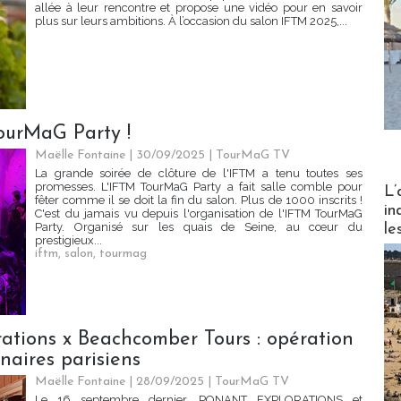
allée à leur rencontre et propose une vidéo pour en savoir
plus sur leurs ambitions. À l’occasion du salon IFTM 2025,...
TourMaG Party !
Maëlle Fontaine | 30/09/2025
|
TourMaG TV
La grande soirée de clôture de l'IFTM a tenu toutes ses
Partez
promesses. L'IFTM TourMaG Party a fait salle comble pour
L’
fêter comme il se doit la fin du salon. Plus de 1000 inscrits !
in
C'est du jamais vu depuis l'organisation de l'IFTM TourMaG
Party. Organisé sur les quais de Seine, au cœur du
le
prestigieux...
iftm
,
salon
,
tourmag
ions x Beachcomber Tours : opération
naires parisiens
Maëlle Fontaine | 28/09/2025
|
TourMaG TV
Le 16 septembre dernier, PONANT EXPLORATIONS et