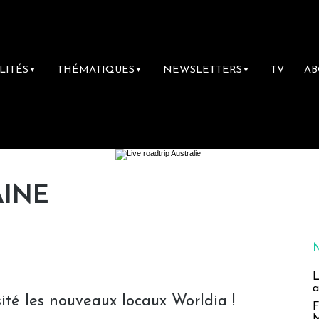
LITÉS
THÉMATIQUES
NEWSLETTERS
TV
A
▼
▼
▼
AINE
L
a
isité les nouveaux locaux Worldia !
F
M