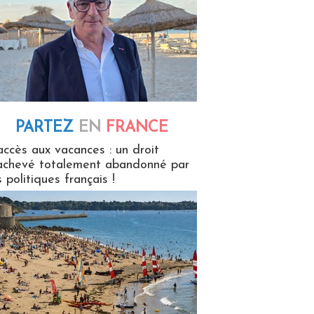
PARTEZ
EN
FRANCE
 en France
accès aux vacances : un droit
achevé totalement abandonné par
s politiques français !