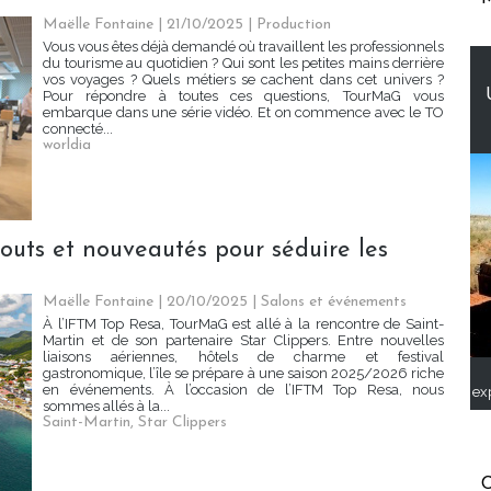
Maëlle Fontaine | 21/10/2025
|
Production
Vous vous êtes déjà demandé où travaillent les professionnels
du tourisme au quotidien ? Qui sont les petites mains derrière
vos voyages ? Quels métiers se cachent dans cet univers ?
Pour répondre à toutes ces questions, TourMaG vous
embarque dans une série vidéo. Et on commence avec le TO
connecté...
worldia
touts et nouveautés pour séduire les
Maëlle Fontaine | 20/10/2025
|
Salons et événements
À l’IFTM Top Resa, TourMaG est allé à la rencontre de Saint-
Martin et de son partenaire Star Clippers. Entre nouvelles
liaisons aériennes, hôtels de charme et festival
gastronomique, l’île se prépare à une saison 2025/2026 riche
en événements. À l’occasion de l’IFTM Top Resa, nous
ex
sommes allés à la...
Saint-Martin
,
Star Clippers
C