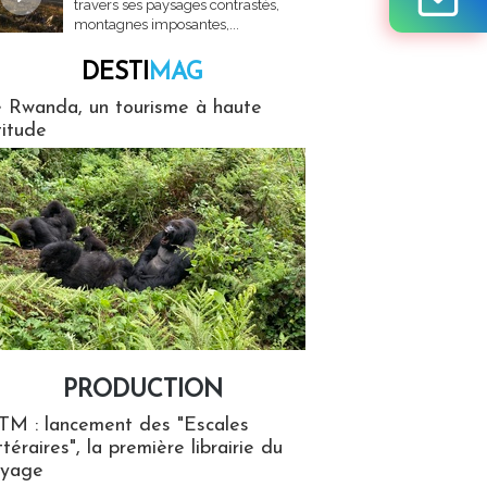
travers ses paysages contrastés,
montagnes imposantes,...
DESTI
MAG
MAG
 Rwanda, un tourisme à haute
titude
PRODUCTION
ion
TM : lancement des "Escales
ttéraires", la première librairie du
oyage