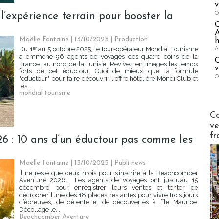
v
O
l’expérience terrain pour booster la
A
Maëlle Fontaine | 13/10/2025
|
Production
h
A
Du 1ᵉʳ au 5 octobre 2025, le tour-opérateur Mondial Tourisme
a emmené 96 agents de voyages des quatre coins de la
C
France, au nord de la Tunisie. Revivez en images les temps
v
forts de cet éductour. Quoi de mieux que la formule
O
"eductour" pour faire découvrir l'offre hôtelière Mondi Club et
les...
mondial tourisme
Publi-n
Co
ve
fr
 : 10 ans d’un éductour pas comme les
Maëlle Fontaine | 13/10/2025
|
Publi-news
Il ne reste que deux mois pour s’inscrire à la Beachcomber
Aventure 2026 ! Les agents de voyages ont jusqu’au 15
décembre pour enregistrer leurs ventes et tenter de
décrocher l’une des 18 places restantes pour vivre trois jours
d’épreuves, de détente et de découvertes à l’île Maurice.
Décollage le...
Beachcomber Aventure