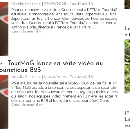
Maëlle Fontaine | 25/09/2025
|
TourMaG TV
Pour ce deuxième volet du « Quoi de neuf à l’IFTM », TourMaG
est allé à la rencontre de Jans Tours, Star Clippers et Au Fil du
Japon pour un tour d'horizon des nouveautés. Pour ce second
volet du « Quoi de neuf à l’IFTM », TourMaG a tendu le micro à
DESTI
Anthony Borie, directeur France de Jans Tours,...
Le
Quoi de neuf iftm
al
» : TourMaG lance sa série vidéo au
ouristique B2B
Maëlle Fontaine | 25/09/2025
|
TourMaG TV
Pour inaugurer sa nouvelle série vidéo « Quoi de neuf à l’IFTM
», TourMaG est allé à la rencontre des exposants du salon afin
de découvrir leurs nouveautés pour 2025. Depuis les allées
du salon, nos équipes vidéo mettent en lumière les acteurs
clés du tourisme B2B et leurs annonces pour 2025. Dans...
Quoi de neuf iftm
Product
IF
Li
v