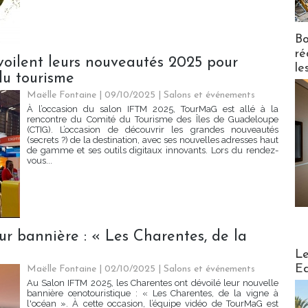
Bo
ré
voilent leurs nouveautés 2025 pour
le
du tourisme
Maëlle Fontaine | 09/10/2025
|
Salons et événements
À l’occasion du salon IFTM 2025, TourMaG est allé à la
rencontre du Comité du Tourisme des Îles de Guadeloupe
(CTIG). L’occasion de découvrir les grandes nouveautés
(secrets ?) de la destination, avec ses nouvelles adresses haut
de gamme et ses outils digitaux innovants. Lors du rendez-
vous...
ur bannière : « Les Charentes, de la
Distribu
Le
Ed
Maëlle Fontaine | 02/10/2025
|
Salons et événements
Au Salon IFTM 2025, les Charentes ont dévoilé leur nouvelle
bannière œnotouristique : « Les Charentes, de la vigne à
l'océan ». À cette occasion, l’équipe vidéo de TourMaG est