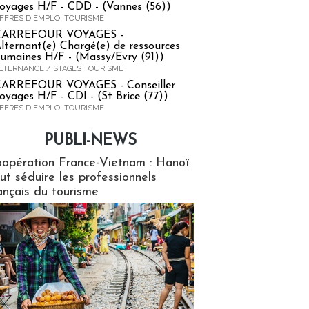
oyages H/F - CDD - (Vannes (56))
FFRES D'EMPLOI TOURISME
CARREFOUR VOYAGES -
lternant(e) Chargé(e) de ressources
umaines H/F - (Massy/Evry (91))
LTERNANCE / STAGES TOURISME
ARREFOUR VOYAGES - Conseiller
oyages H/F - CDI - (St Brice (77))
FFRES D'EMPLOI TOURISME
PUBLI-NEWS
ews
opération France-Vietnam : Hanoï
ut séduire les professionnels
ançais du tourisme