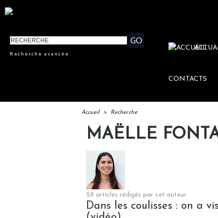
ACTUA
Recherche avancée
CONTACTS
Accueil
>
Recherche
MAËLLE FONT
28 articles rédigés par cet auteur
Dans les coulisses : on a v
(vidéo)