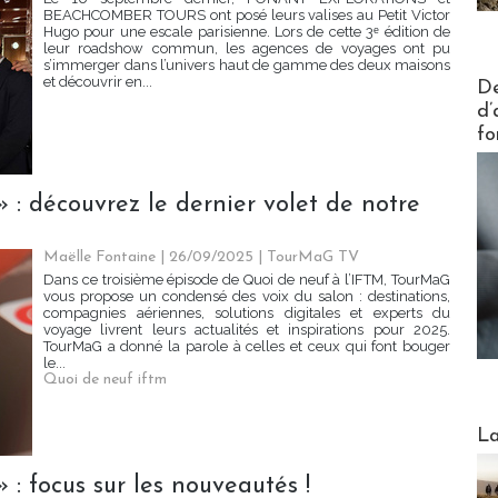
BEACHCOMBER TOURS ont posé leurs valises au Petit Victor
Hugo pour une escale parisienne. Lors de cette 3ᵉ édition de
leur roadshow commun, les agences de voyages ont pu
s’immerger dans l’univers haut de gamme des deux maisons
Actus V
et découvrir en...
De
d’
fo
 : découvrez le dernier volet de notre
Maëlle Fontaine | 26/09/2025
|
TourMaG TV
Dans ce troisième épisode de Quoi de neuf à l’IFTM, TourMaG
vous propose un condensé des voix du salon : destinations,
compagnies aériennes, solutions digitales et experts du
voyage livrent leurs actualités et inspirations pour 2025.
TourMaG a donné la parole à celles et ceux qui font bouger
le...
Quoi de neuf iftm
Webinai
La
 : focus sur les nouveautés !