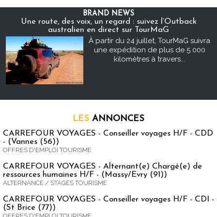
BRAND NEWS
Une route, des voix, un regard : suivez l’Outback
australien en direct sur TourMaG
À partir du 24 juillet, TourMaG suivra
une expédition de plus de 5 000
kilomètres à travers...
LES
ANNONCES
CARREFOUR VOYAGES - Conseiller voyages H/F - CDD
- (Vannes (56))
OFFRES D'EMPLOI TOURISME
CARREFOUR VOYAGES - Alternant(e) Chargé(e) de
ressources humaines H/F - (Massy/Evry (91))
ALTERNANCE / STAGES TOURISME
CARREFOUR VOYAGES - Conseiller voyages H/F - CDI -
(St Brice (77))
OFFRES D'EMPLOI TOURISME