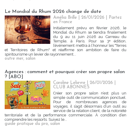
Le Mondial du Rhum 2026 change de date
Amélia Brille
| 26/01/2026
|
Partez
en France
Initialement prévu en février 2026, le
Mondial du Rhum se tiendra finalement
du 9 au 11 juin 2026 au Carreau du
Temple, à Paris. Pour sa 3ᵉ édition,
l’événement mettra à l’honneur les "Terres
et Territoires de Rhum" et réaffirme son ambition de faire du
spiritourisme un levier de rayonnement...
outre mer
,
salon
Agences : comment et pourquoi créer son propre salon
? [ABO]
Caroline Lelievre
| 26/01/2026
|
CLUB ABONNES
Créer son propre salon n’est plus un
simple outil de communication ponctuel.
Pour de nombreuses agences de
voyages, il s’agit désormais d’un outil au
service de la relation client, de la notoriété
territoriale et de la performance commerciale. À condition d’en
comprendre les ressorts. Suivez le...
guide pratique du pro
,
salon