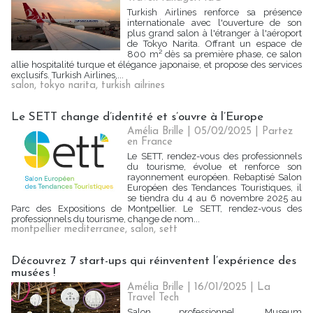
Turkish Airlines renforce sa présence
internationale avec l'ouverture de son
plus grand salon à l'étranger à l'aéroport
de Tokyo Narita. Offrant un espace de
800 m² dès sa première phase, ce salon
allie hospitalité turque et élégance japonaise, et propose des services
exclusifs. Turkish Airlines,...
salon
,
tokyo narita
,
turkish ailrines
Le SETT change d’identité et s’ouvre à l’Europe
Amélia Brille
| 05/02/2025
|
Partez
en France
Le SETT, rendez-vous des professionnels
du tourisme, évolue et renforce son
rayonnement européen. Rebaptisé Salon
Européen des Tendances Touristiques, il
se tiendra du 4 au 6 novembre 2025 au
Parc des Expositions de Montpellier. Le SETT, rendez-vous des
professionnels du tourisme, change de nom...
montpellier mediterranee
,
salon
,
sett
Découvrez 7 start-ups qui réinventent l’expérience des
musées !
Amélia Brille
| 16/01/2025
|
La
Travel Tech
Salon professionnel, Museum