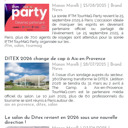
Manon Morelli
| 25/08/2025
|
Brand
News
La soirée IFTM TourMaG Party revient le 25
septembre 2025 à Paris. L'occasion idéale
de marquer les esprits en devenant
partenaire officiel ou partagé de
l'événement. Le 25 septembre 2025, à
Paris, plus de 700 agents de voyages sont attendus pour la soirée
IFTM TourMaG Party, organisée sur les...
iftm
,
salon
,
tourmag
DITEX 2026 change de cap à Aix-en-Provence
Manon Morelli
| 28/07/2025
|
Brand
News
À l’issue d’un sondage auprès du secteur,
360Sharing transforme le DITEX. L’édition
2026 se tiendra du 31 mars au 2 avril à
The Camp, à Aix-en-Provence.
TourMaG.com est le partenaire média
officiel du salon. Le 10 juin 2025, plus de 60 professionnels du
tourisme se sont réunis à Paris autour de...
aix en provence
,
ditex
,
salon
Le salon du Ditex revient en 2026 sous une nouvelle
direction !