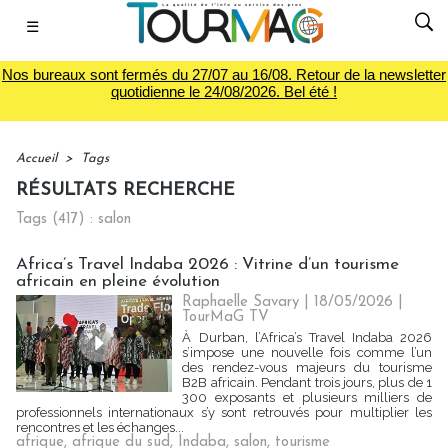
☰
Nos bureaux sont fermés du 27/07 au 16/08. Retour de la newsletter
quotidienne le 24/08/2026. Bel été !
Accueil
>
Tags
RÉSULTATS RECHERCHE
Tags (417) : salon
Africa’s Travel Indaba 2026 : Vitrine d’un tourisme
africain en pleine évolution
Raphaelle Savary
| 18/05/2026
|
TourMaG TV
À Durban, l’Africa’s Travel Indaba 2026
s’impose une nouvelle fois comme l’un
des rendez-vous majeurs du tourisme
B2B africain. Pendant trois jours, plus de 1
300 exposants et plusieurs milliers de
professionnels internationaux s’y sont retrouvés pour multiplier les
rencontres et les échanges...
afrique
,
afrique du sud
,
Indaba
,
salon
,
tourisme