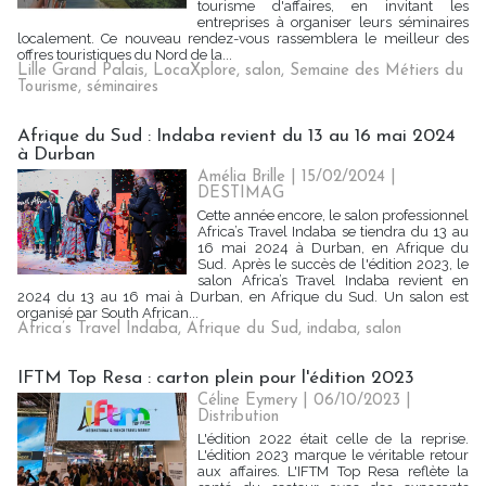
tourisme d'affaires, en invitant les
entreprises à organiser leurs séminaires
localement. Ce nouveau rendez-vous rassemblera le meilleur des
offres touristiques du Nord de la...
Lille Grand Palais
,
LocaXplore
,
salon
,
Semaine des Métiers du
Tourisme
,
séminaires
Afrique du Sud : Indaba revient du 13 au 16 mai 2024
à Durban
Amélia Brille
| 15/02/2024
|
DESTIMAG
Cette année encore, le salon professionnel
Africa’s Travel Indaba se tiendra du 13 au
16 mai 2024 à Durban, en Afrique du
Sud. Après le succès de l'édition 2023, le
salon Africa’s Travel Indaba revient en
2024 du 13 au 16 mai à Durban, en Afrique du Sud. Un salon est
organisé par South African...
Africa’s Travel Indaba
,
Afrique du Sud
,
indaba
,
salon
IFTM Top Resa : carton plein pour l'édition 2023
Céline Eymery
| 06/10/2023
|
Distribution
L'édition 2022 était celle de la reprise.
L'édition 2023 marque le véritable retour
aux affaires. L'IFTM Top Resa reflète la