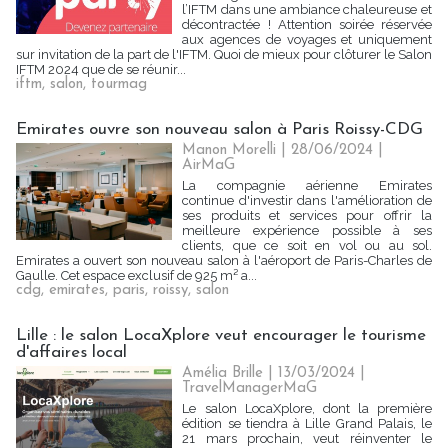
l’IFTM dans une ambiance chaleureuse et
décontractée ! Attention soirée réservée
aux agences de voyages et uniquement
sur invitation de la part de l'IFTM. Quoi de mieux pour clôturer le Salon
IFTM 2024 que de se réunir...
iftm
,
salon
,
tourmag
Emirates ouvre son nouveau salon à Paris Roissy-CDG
Manon Morelli
| 28/06/2024
|
AirMaG
La compagnie aérienne Emirates
continue d'investir dans l'amélioration de
ses produits et services pour offrir la
meilleure expérience possible à ses
clients, que ce soit en vol ou au sol.
Emirates a ouvert son nouveau salon à l'aéroport de Paris-Charles de
Gaulle. Cet espace exclusif de 925 m² a...
cdg
,
emirates
,
paris
,
roissy
,
salon
Lille : le salon LocaXplore veut encourager le tourisme
d'affaires local
Amélia Brille
| 13/03/2024
|
TravelManagerMaG
Le salon LocaXplore, dont la première
édition se tiendra à Lille Grand Palais, le
21 mars prochain, veut réinventer le