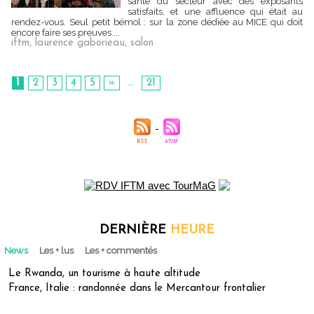
santé du secteur avec des exposants
satisfaits, et une affluence qui était au
rendez-vous. Seul petit bémol : sur la zone dédiée au MICE qui doit
encore faire ses preuves....
iftm
,
laurence gaborieau
,
salon
1
2
3
4
5
»
...
21
DERNIÈRE
HEURE
News
Les + lus
Les + commentés
Le Rwanda, un tourisme à haute altitude
France, Italie : randonnée dans le Mercantour frontalier