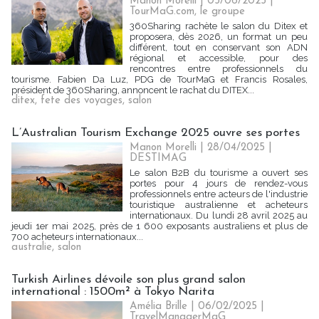
Manon Morelli
| 03/06/2025
|
TourMaG.com, le groupe
360Sharing rachète le salon du Ditex et
proposera, dès 2026, un format un peu
différent, tout en conservant son ADN
régional et accessible, pour des
rencontres entre professionnels du
tourisme. Fabien Da Luz, PDG de TourMaG et Francis Rosales,
président de 360Sharing, annoncent le rachat du DITEX...
ditex
,
fete des voyages
,
salon
L’Australian Tourism Exchange 2025 ouvre ses portes
Manon Morelli
| 28/04/2025
|
DESTIMAG
Le salon B2B du tourisme a ouvert ses
portes pour 4 jours de rendez-vous
professionnels entre acteurs de l'industrie
touristique australienne et acheteurs
internationaux. Du lundi 28 avril 2025 au
jeudi 1er mai 2025, près de 1 600 exposants australiens et plus de
700 acheteurs internationaux...
australie
,
salon
Turkish Airlines dévoile son plus grand salon
international : 1500m² à Tokyo Narita
Amélia Brille
| 06/02/2025
|
TravelManagerMaG