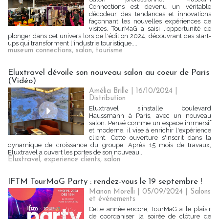
Connections est devenu un véritable
décodeur des tendances et innovations
façonnant les nouvelles expériences de
visites. TourMaG a saisi l'opportunité de
plonger dans cet univers lors de l'édition 2024, découvrant des start-
ups qui transforment l'industrie touristique....
museum connections
,
salon
,
tourisme
Eluxtravel dévoile son nouveau salon au coeur de Paris
(Vidéo)
Amélia Brille
| 16/10/2024
|
Distribution
Eluxtravel s'installe boulevard
Haussmann à Paris, avec un nouveau
salon. Pensé comme un espace immersif
et moderne, il vise à enrichir l'expérience
client. Cette ouverture s'inscrit dans la
dynamique de croissance du groupe. Après 15 mois de travaux,
Eluxtravel a ouvert les portes de son nouveau...
Eluxtravel
,
experience clients
,
salon
IFTM TourMaG Party : rendez-vous le 19 septembre !
Manon Morelli
| 05/09/2024
|
Salons
et événements
Cette année encore, TourMaG a le plaisir
de coorganiser la soirée de clôture de