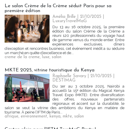
Le salon Crème de la Crème séduit Paris pour sa
première édition
Amélia Brille
| 21/10/2025
|
LuxuryTravelMaG
Du 13 au 16 octobre 2025, la première
édition du salon Crème de la Crème a
réuni 120 professionnels du voyage haut
de gamme venus du monde entier. Entre
expériences exclusives, dîners
d’exception et rencontres business, cet événement inédit a su séduire
un marché en quête d’excellence et de...
creme de la creme
,
luxe
,
salon
MKTE 2025, vitrine touristique du Kenya
Raphaelle Savary
| 21/10/2025
|
DESTIMAG
Du 1er au 3 octobre 2025, Nairobi a
accueilli la 15ᵉ édition du Magical Kenya
Travel Expo (MKTE). Entre diversification
des offres, nouveaux partenariats
régionaux et accent sur la durabilité, le
salon se veut la vitrine des ambitions du Kenya en matière de
tourisme. À peine l’IFTM de Paris...
afrique
,
environnement
,
kenya
,
mkte
,
salon