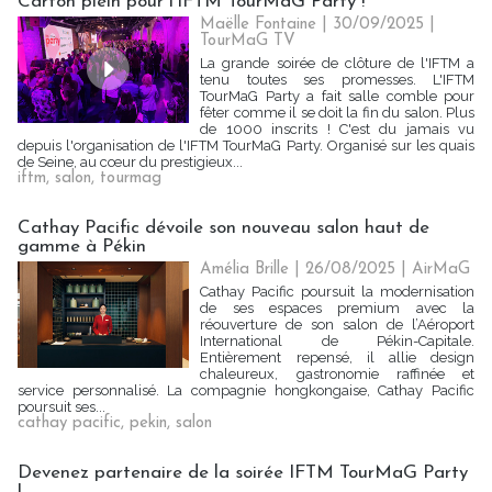
Carton plein pour l'IFTM TourMaG Party !
Maëlle Fontaine
| 30/09/2025
|
TourMaG TV
La grande soirée de clôture de l'IFTM a
tenu toutes ses promesses. L'IFTM
TourMaG Party a fait salle comble pour
fêter comme il se doit la fin du salon. Plus
de 1000 inscrits ! C'est du jamais vu
depuis l'organisation de l'IFTM TourMaG Party. Organisé sur les quais
de Seine, au cœur du prestigieux...
iftm
,
salon
,
tourmag
Cathay Pacific dévoile son nouveau salon haut de
gamme à Pékin
Amélia Brille
| 26/08/2025
|
AirMaG
Cathay Pacific poursuit la modernisation
de ses espaces premium avec la
réouverture de son salon de l’Aéroport
International de Pékin-Capitale.
Entièrement repensé, il allie design
chaleureux, gastronomie raffinée et
service personnalisé. La compagnie hongkongaise, Cathay Pacific
poursuit ses...
cathay pacific
,
pekin
,
salon
Devenez partenaire de la soirée IFTM TourMaG Party
!