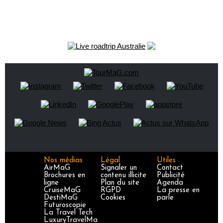
Nos médias
Légal
Utiles
AirMaG
Signaler un
Contact
Brochures en
contenu illicite
Publicité
ligne
Plan du site
Agenda
CruiseMaG
RGPD
La presse en
DestiMaG
Cookies
parle
Futuroscopie
La Travel Tech
LuxuryTravelMa