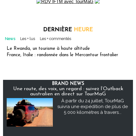
DERNIÈRE
HEURE
News
Les + lus
Les + commentés
Le Rwanda, un tourisme à haute altitude
France, Italie : randonnée dans le Mercantour frontalier
BRAND NEWS
Une route, des voix, un regard : suivez l’Outback
australien en direct sur TourMaG
À partir du 24 juillet, TourMaG
suivra une expédition de plus de
5 000 kilomètres à travers...