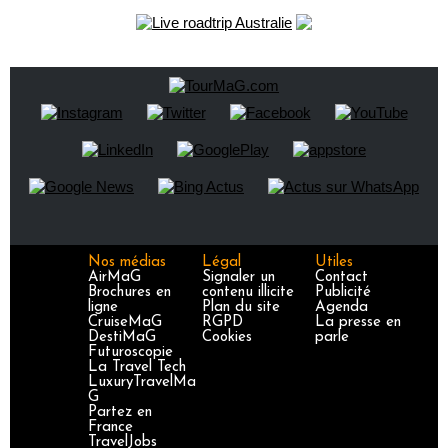
Nos médias
Légal
Utiles
AirMaG
Signaler un
Contact
Brochures en
contenu illicite
Publicité
ligne
Plan du site
Agenda
CruiseMaG
RGPD
La presse en
DestiMaG
Cookies
parle
Futuroscopie
La Travel Tech
LuxuryTravelMa
G
Partez en
France
TravelJobs