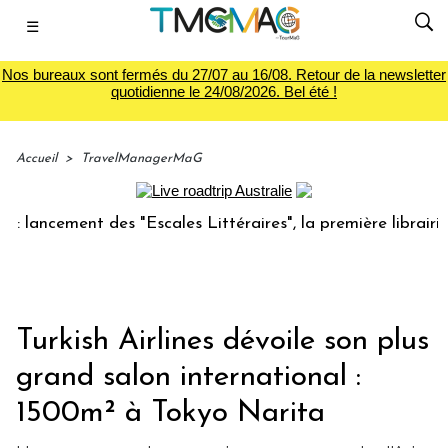
☰
Nos bureaux sont fermés du 27/07 au 16/08. Retour de la newsletter
quotidienne le 24/08/2026. Bel été !
Accueil
>
TravelManagerMaG
cement des "Escales Littéraires", la première librairie du v
Turkish Airlines dévoile son plus
grand salon international :
1500m² à Tokyo Narita