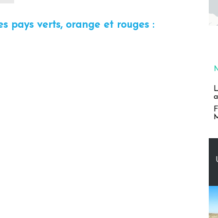
es pays verts, orange et rouges :
L
a
F
M