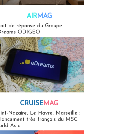
AIR
MAG
G
oit de réponse du Groupe
Dreams ODIGEO
CRUISE
MAG
MaG
int-Nazaire, Le Havre, Marseille :
 lancement très français du MSC
rld Asia