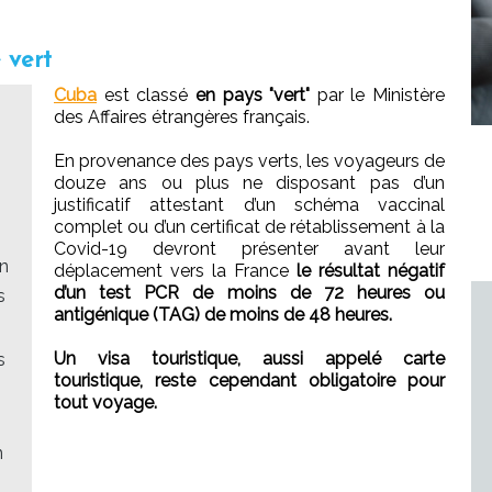
 vert
Cuba
est classé
en pays "vert"
par le Ministère
des Affaires étrangères français.
En provenance des pays verts, les voyageurs de
douze ans ou plus ne disposant pas d’un
justificatif attestant d’un schéma vaccinal
complet ou d’un certificat de rétablissement à la
Covid-19 devront présenter avant leur
en
déplacement vers la France
le résultat négatif
d’un test PCR de moins de 72 heures ou
s
antigénique (TAG) de moins de 48 heures.
Un visa touristique, aussi appelé carte
s
touristique, reste cependant obligatoire pour
tout voyage.
n