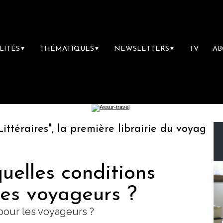
LITÉS
THÉMATIQUES
NEWSLETTERS
TV
A
▼
▼
▼
aires", la première librairie du voyage
Le
uelles conditions
les voyageurs ?
pour les voyageurs ?