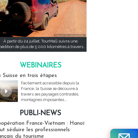
À partir du 24 juillet, TourMaG suivra une
pédition de plus de 5 000 kilomètres à travers...
WEBINAIRES
res
 Suisse en trois étapes
Facilement accessible depuis la
France, la Suisse se découvre à
travers ses paysages contrastés,
montagnes imposantes,...
PUBLI-NEWS
ews
opération France-Vietnam : Hanoï
ut séduire les professionnels
ançais du tourisme