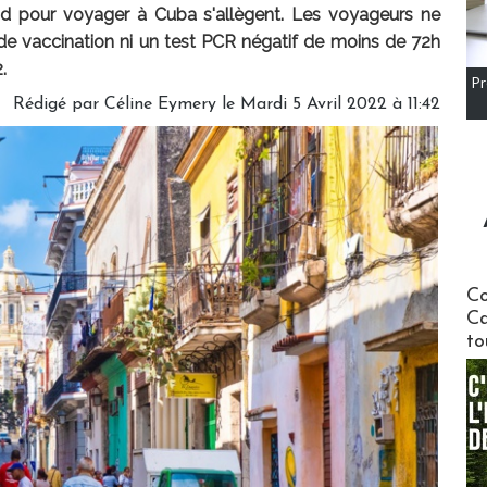
vid pour voyager à Cuba s'allègent. Les voyageurs ne
 de vaccination ni un test PCR négatif de moins de 72h
.
Pr
Rédigé par
Céline Eymery
le Mardi 5 Avril 2022 à 11:42
Communi
Co
Ca
to