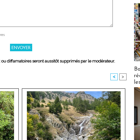
res
x ou diffamatoires seront aussitôt supprimés par le modérateur.
Bo
ré
<
>
le