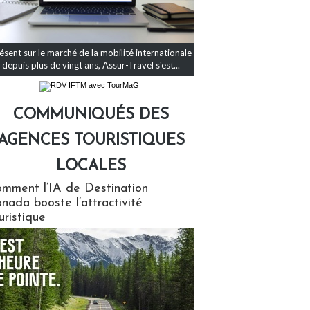
ésent sur le marché de la mobilité internationale
depuis plus de vingt ans, Assur-Travel s'est...
COMMUNIQUÉS DES
AGENCES TOURISTIQUES
LOCALES
qués des agences touristiques locales
mment l’IA de Destination
nada booste l’attractivité
uristique