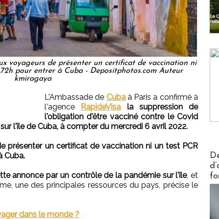
ux voyageurs de présenter un certificat de vaccination ni
 72h pour entrer à Cuba - Depositphotos.com Auteur
kmiragaya
L'Ambassade de
Cuba
à Paris a confirmé à
l'agence
RapideVisa
la suppression de
l'obligation d'être vacciné contre le Covid
ur l'île de Cuba, à compter du mercredi 6 avril 2022.
 présenter un certificat de vaccination ni un test PCR
Actus V
à Cuba.
De
d’
tte annonce par un contrôle de la pandémie sur l'île
, et
fo
me, une des principales ressources du pays, précise le
yager dans le monde ?