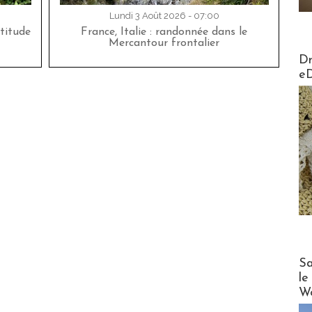
Lundi 3 Août 2026 - 07:00
titude
France, Italie : randonnée dans le
Mercantour frontalier
AirMa
Dr
e
Cruise
Sa
le
Wo