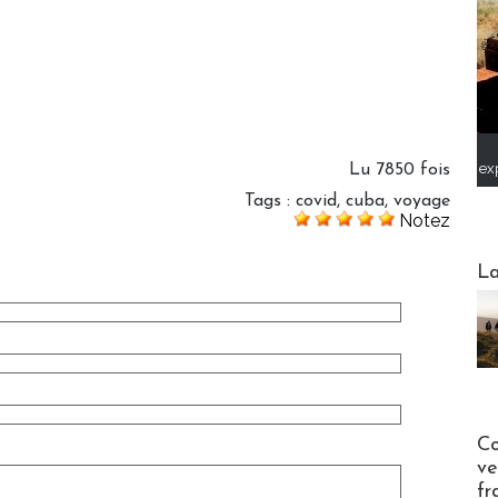
ex
Lu 7850 fois
Tags
:
covid
,
cuba
,
voyage
Notez
Webinai
La
Publi-n
Co
ve
fr