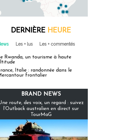
DERNIÈRE
HEURE
News
Les + lus
Les + commentés
e Rwanda, un tourisme à haute
ltitude
rance, Italie : randonnée dans le
ercantour frontalier
BRAND NEWS
Une route, des voix, un regard : suivez
l’Outback australien en direct sur
TourMaG