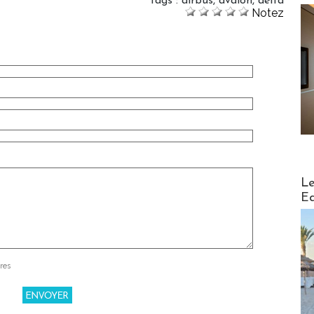
Tags
:
airbus
,
avalon
,
delta
Notez
Distribu
Le
Ed
res