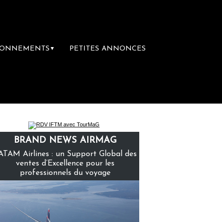
BONNEMENTS
PETITES ANNONCES
▼
mière librairie du voyage
Le groupe Sainte
BRAND NEWS AIRMAG
ATAM Airlines : un Support Global des
ventes d’Excellence pour les
professionnels du voyage