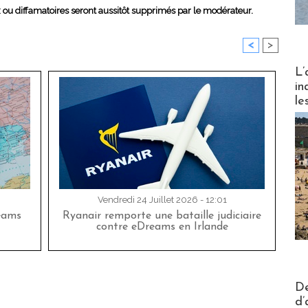
x ou diffamatoires seront aussitôt supprimés par le modérateur.
<
>
Partez
L’
in
le
Vendredi 24 Juillet 2026 - 12:01
eams
Ryanair remporte une bataille judiciaire
contre eDreams en Irlande
Actus V
De
d’