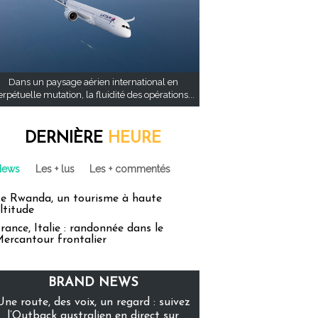
Dans un paysage aérien international en
rpétuelle mutation, la fluidité des opérations...
DERNIÈRE
HEURE
News
Les + lus
Les + commentés
e Rwanda, un tourisme à haute
ltitude
rance, Italie : randonnée dans le
ercantour frontalier
BRAND NEWS
Une route, des voix, un regard : suivez
l’Outback australien en direct sur