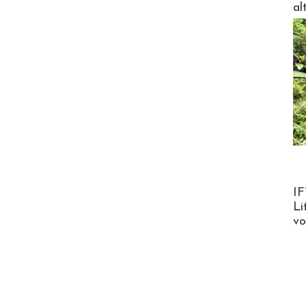
al
Product
IF
Li
v