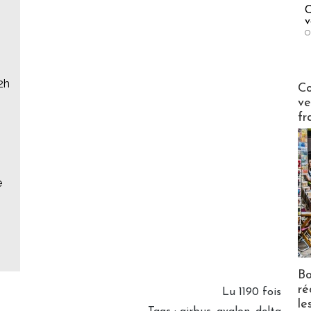
C
v
O
2h
Publi-n
Co
ve
fr
e
Bo
ré
Lu 1190 fois
le