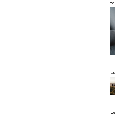
fo
Webinai
La
DESTI
Le