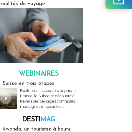
rmalités de voyage
WEBINAIRES
res
 Suisse en trois étapes
Facilement accessible depuis la
France, la Suisse se découvre à
travers ses paysages contrastés,
montagnes imposantes,...
DESTI
MAG
MAG
 Rwanda, un tourisme à haute