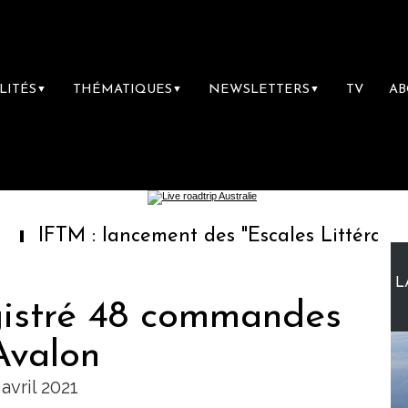
LITÉS
THÉMATIQUES
NEWSLETTERS
TV
A
▼
▼
▼
: lancement des "Escales Littéraires", la pre
L
gistré 48 commandes
Avalon
avril 2021