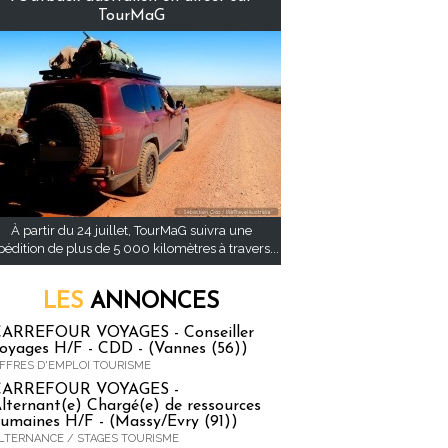
TourMaG
À partir du 24 juillet, TourMaG suivra une
pédition de plus de 5 000 kilomètres à travers...
LES
ANNONCES
ARREFOUR VOYAGES - Conseiller
oyages H/F - CDD - (Vannes (56))
FFRES D'EMPLOI TOURISME
CARREFOUR VOYAGES -
lternant(e) Chargé(e) de ressources
umaines H/F - (Massy/Evry (91))
LTERNANCE / STAGES TOURISME