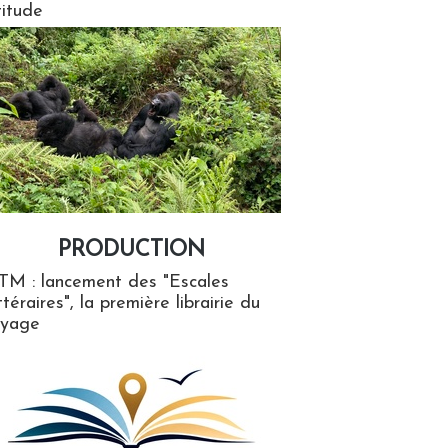
titude
PRODUCTION
ion
TM : lancement des "Escales
ttéraires", la première librairie du
oyage