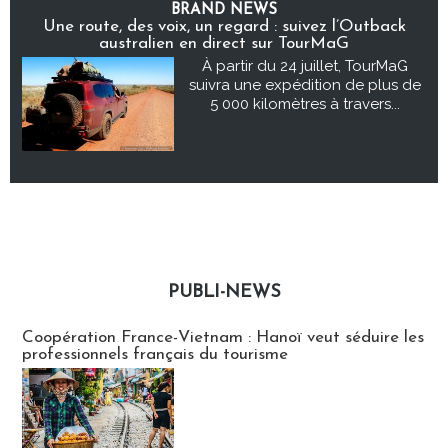
BRAND NEWS
Une route, des voix, un regard : suivez l’Outback
australien en direct sur TourMaG
À partir du 24 juillet, TourMaG
suivra une expédition de plus de
5 000 kilomètres à travers...
PUBLI-NEWS
Publi-news
Coopération France-Vietnam : Hanoï veut séduire les
professionnels français du tourisme