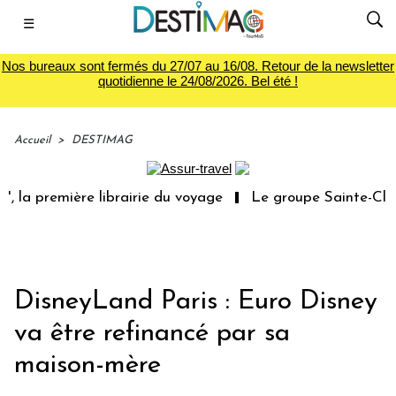
☰
Nos bureaux sont fermés du 27/07 au 16/08. Retour de la newsletter
quotidienne le 24/08/2026. Bel été !
Accueil
>
DESTIMAG
 la première librairie du voyage
Le groupe Sainte-Clair
DisneyLand Paris : Euro Disney
va être refinancé par sa
maison-mère