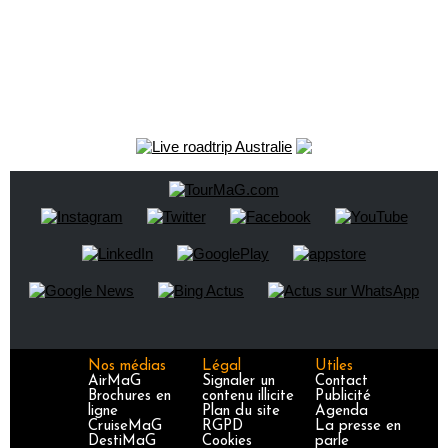
Nos médias
Légal
Utiles
AirMaG
Signaler un
Contact
Brochures en
contenu illicite
Publicité
ligne
Plan du site
Agenda
CruiseMaG
RGPD
La presse en
DestiMaG
Cookies
parle