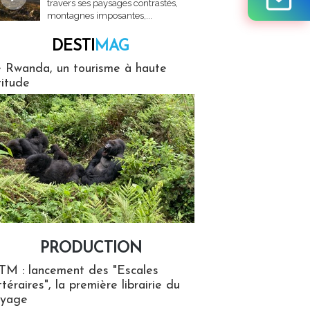
travers ses paysages contrastés,
montagnes imposantes,...
DESTI
MAG
MAG
 Rwanda, un tourisme à haute
titude
PRODUCTION
ion
TM : lancement des "Escales
ttéraires", la première librairie du
oyage