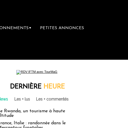
BONNEMENTS
PETITES ANNONCES
▼
DERNIÈRE
HEURE
News
Les + lus
Les + commentés
e Rwanda, un tourisme à haute
ltitude
rance, Italie : randonnée dans le
ercantour frontalier