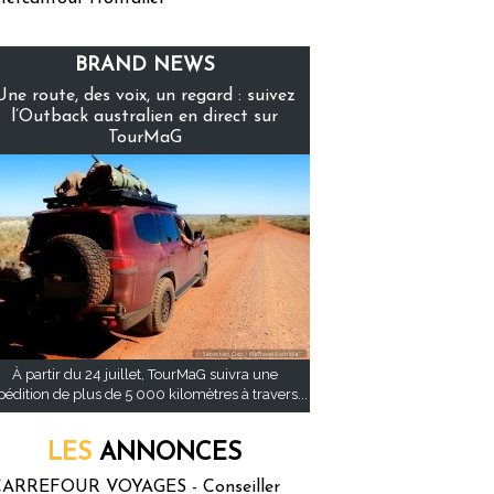
BRAND NEWS
Une route, des voix, un regard : suivez
l’Outback australien en direct sur
TourMaG
À partir du 24 juillet, TourMaG suivra une
pédition de plus de 5 000 kilomètres à travers...
LES
ANNONCES
ARREFOUR VOYAGES - Conseiller