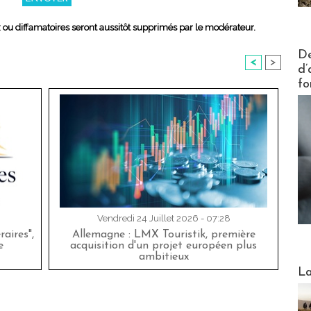
x ou diffamatoires seront aussitôt supprimés par le modérateur.
Actus V
De
<
>
d’
fo
Vendredi 24 Juillet 2026 - 07:28
aires",
Allemagne : LMX Touristik, première
e
acquisition d'un projet européen plus
ambitieux
Webinai
La