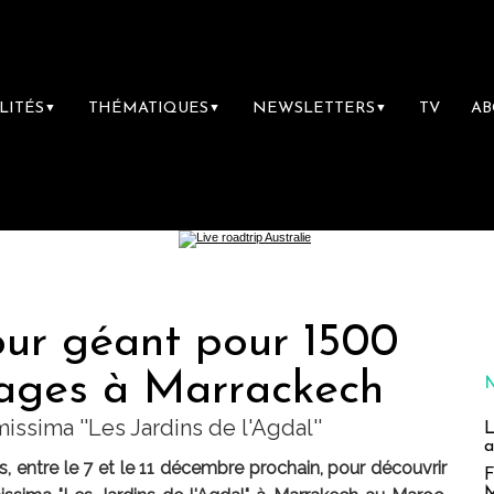
LITÉS
THÉMATIQUES
NEWSLETTERS
TV
A
▼
▼
▼
ur géant pour 1500
ages à Marrackech
sima ''Les Jardins de l'Agdal''
L
a
 entre le 7 et le 11 décembre prochain, pour découvrir
F
M