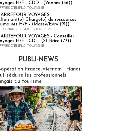
oyages H/F - CDD - (Vannes (56))
FFRES D'EMPLOI TOURISME
CARREFOUR VOYAGES -
lternant(e) Chargé(e) de ressources
umaines H/F - (Massy/Evry (91))
LTERNANCE / STAGES TOURISME
ARREFOUR VOYAGES - Conseiller
oyages H/F - CDI - (St Brice (77))
FFRES D'EMPLOI TOURISME
PUBLI-NEWS
ews
opération France-Vietnam : Hanoï
ut séduire les professionnels
ançais du tourisme