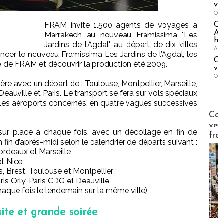
v
O
FRAM invite 1.500 agents de voyages à
A
Marrakech au nouveau Framissima "Les
h
Jardins de l’Agdal" au départ de dix villes
A
 lancer le nouveau Framissima Les Jardins de l’Agdal, les
C
re de FRAM et découvrir la production été 2009.
v
O
re avec un départ de : Toulouse, Montpellier, Marseille,
eauville et Paris. Le transport se fera sur vols spéciaux
ec les aéroports concernés, en quatre vagues successives
Publi-n
Co
ve
 sur place à chaque fois, avec un décollage en fin de
fr
n fin d’après-midi selon le calendrier de départs suivant :
rdeaux et Marseille
t Nice
 Brest, Toulouse et Montpellier
is Orly, Paris CDG et Deauville
chaque fois le lendemain sur la même ville)
site et grande soirée