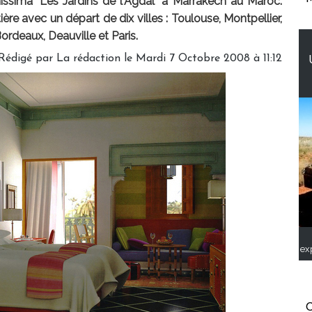
ssima "Les Jardins de l'Agdal" à Marrakech au Maroc.
re avec un départ de dix villes : Toulouse, Montpellier,
Bordeaux, Deauville et Paris.
Rédigé par La rédaction le Mardi 7 Octobre 2008 à 11:12
ex
C