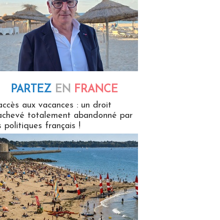
PARTEZ
EN
FRANCE
 en France
accès aux vacances : un droit
achevé totalement abandonné par
s politiques français !