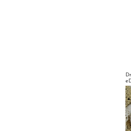
AirMa
Dr
e