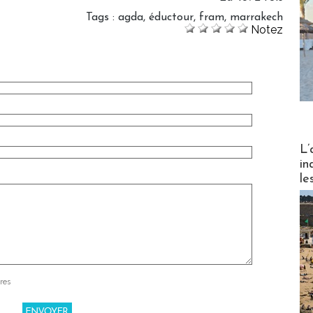
Tags
:
agda
,
éductour
,
fram
,
marrakech
Notez
Partez
L’
in
le
res