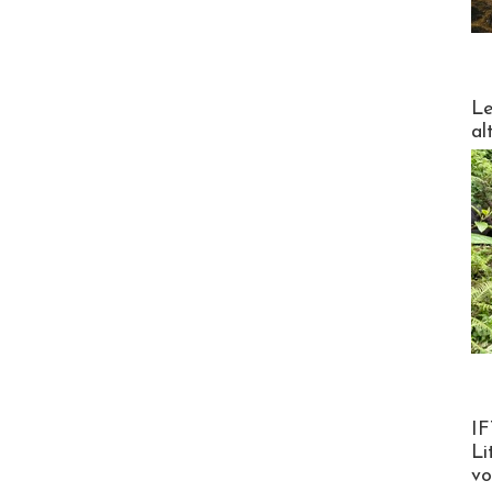
DESTI
Le
al
Product
IF
Li
v