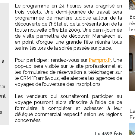
Le programme en 24 heures sera oragnisé en
trois volets. Une demi-journée de travail sera
Bo
programmée de manière ludique autour de la
ré
découverte de l'hôtel et de la présentation de la
le
toute nouvelle offre Eté 2009. Une demi-journée
de visite permettra de découvrir Marrakech et
en point d'orgue, une grande fête réunira tous
les invités lors de la soirée passée sur place.
Pour participer : rendez-vous sur
frampro.fr
. Une
 à
pop-up sera visible sur le site professionnel et
les formulaires de réservation à télécharger sur
le CRM 'Fram&vous', elle alertera les agences de
voyages de l’ouverture des inscriptions,
mai
ont
Les vendeurs qui souhaiteront participer au
voyage pourront alors s’inscrire à l’aide de ce
formulaire à compléter et adresser à leur
Distribu
Le
es
délégué commercial respectif selon les régions
Ed
concernées.
Lu 4892 fois