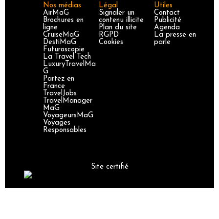
Nos médias
Légal
Utiles
AirMaG
Signaler un
Contact
Brochures en
contenu illicite
Publicité
ligne
Plan du site
Agenda
CruiseMaG
RGPD
La presse en
DestiMaG
Cookies
parle
Futuroscopie
La Travel Tech
LuxuryTravelMa
G
Partez en
France
TravelJobs
TravelManager
MaG
VoyageursMaG
Voyages
Responsables
Site certifié