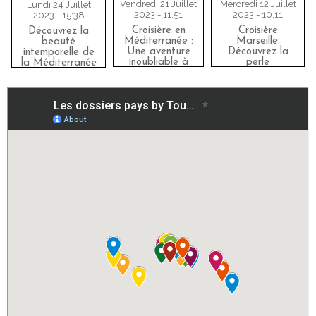
Vendredi 21 Juillet
Mercredi 12 Juillet
Lundi 24 Juillet
2023 - 11:51
2023 - 10:11
2023 - 15:38
Croisière en
Croisière
Découvrez la
Méditerranée :
Marseille:
beauté
Une aventure
Découvrez la
intemporelle de
inoubliable à
perle
la Méditerranée
travers les
méditerranéenne
lors d'une
joyaux de la mer
entre histoire,
Croisière en
culture et
Voilier
paysages
époustouflants