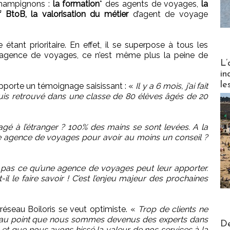
champignons :
la formation
* des agents de voyages,
la
if BtoB, la valorisation du métier
d’agent de voyage
tant prioritaire. En effet, il se superpose à tous les
 en agence de voyages, ce n’est même plus la peine de
Partez
L’
in
le
apporte un témoignage saisissant : «
Il y a 6 mois, j’ai fait
is retrouvé dans une classe de 80 élèves âgés de 20
gé à l’étranger ? 100% des mains se sont levées. A la
 agence de voyages pour avoir au moins un conseil ?
t pas ce qu’une agence de voyages peut leur apporter.
il le faire savoir ! C’est l’enjeu majeur des prochaines
 réseau Boiloris se veut optimiste. «
Trop de clients ne
au point que nous sommes devenus des experts dans
Actus V
De
es et que nous avons hissé la valeur de nos services à la