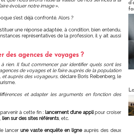
d’
e faire évoluer notre image
».
fo
oque s’est déjà confronté. Alors ?
nstituer une réponse adaptée, à condition, bien entendu,
stances représentatives de la profession, il y ait aussi
er des agences de voyages ?
t à rien. Il faut commencer par identifier quels sont les
s agences de voyages et le faire auprès de la population
 et auprès des voyageurs,
déclare Boris Reibenberg, le
urisme.
Webinai
La
 différences et adapter les arguments en fonction des
arvenir à cette fin :
lancement d’une appli
pour croiser
,
lien sur des sites référents
, etc.
de lancer
une vaste enquête en ligne
auprès des deux
DESTI