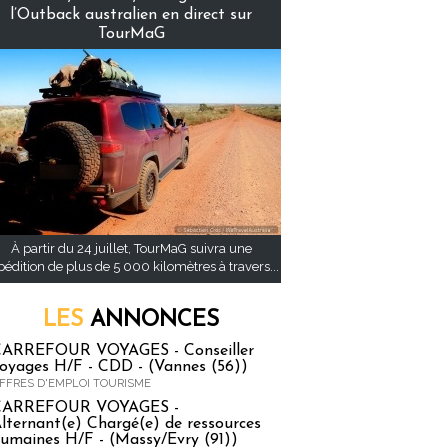
l’Outback australien en direct sur
TourMaG
À partir du 24 juillet, TourMaG suivra une
pédition de plus de 5 000 kilomètres à travers...
LES
ANNONCES
ARREFOUR VOYAGES - Conseiller
oyages H/F - CDD - (Vannes (56))
FFRES D'EMPLOI TOURISME
CARREFOUR VOYAGES -
lternant(e) Chargé(e) de ressources
umaines H/F - (Massy/Evry (91))