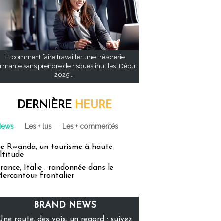
Et comment faire travailler une trésorerie
rmante sans prendre de risques inutiles. Début
2025,...
DERNIÈRE
HEURE
News
Les + lus
Les + commentés
e Rwanda, un tourisme à haute
ltitude
rance, Italie : randonnée dans le
ercantour frontalier
BRAND NEWS
Une route, des voix, un regard : suivez