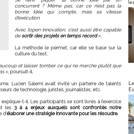
le
concurrent ? Même pas, car ce n’est pas la
bonne idée qui compte, mais sa vitesse
d’exécution.
Avec l’open innovation, c’est aussi être capable
de
sortir des projets en temps record
».
La méthode le permet, car elle se base sur la
culture du test.
eaucoup et laisser tomber ce qui ne marche plutôt que
as
», poursuit-il.
Distribu
Le
me, Lucien Salemi avait invité un parterre de talents
seurs de technologie, juristes, journalistes, etc.
Ed
 explique-t-il. Les participants se sont livrés à l’exercice
nt les
3 à 4 enjeux auxquels sont confrontés notre
e d’
élaborer une stratégie innovante pour les résoudre.