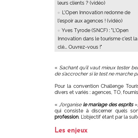
leurs clients ? (vidéo)
L'Open Innovation redonne de
l'espoir aux agences ! (vidéo)
Yves Tyrode (SNCF) : "L'Open
Innovation dans le tourisme c'est la
clé... Ouvrez-vous !"
«
Sachant qu’il vaut mieux tester b
de s’accrocher si le test ne marche p
Pour la convention Challenge Touris
divers et variés : agences, TO, fournis
«
J’organise
le mariage des esprits
»,
qui consiste à discerner quels so
profession
. L’objectif étant par la suit
Les enjeux