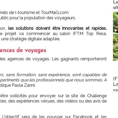
Le
al
onnels de i-tourisme et TourMaG.com
public pour la population des voyageurs.
ion,
les solutions doivent être innovantes et rapides.
e le projet va commencer au salon IFTM Top Resa.
 une stratégie digitale adaptée.
gences de voyages
des agences de voyages. Les gagnants remporteront
rs, sans formation, sans expérience, sont capables de
Product
IF
 pertinents que les professionnels que nous sommes. A
Li
plique Paola Zanni.
v
re sollicités pour envoyer, sur le site de Challenge
les, des expériences vécues, des vidéos ou des avis de
 L’objectif sera de les pousser sur Facebook et les