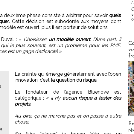
A
C
v
 la deuxième phase consiste à arbitrer pour savoir
quels
O
quer
. Cette décision est subodorée aux moyens dont
dèle est ouvert, plus il est porteur de solutions.
 Duval : «
Choisissez
un modèle ouvert
. D’une part, il
Publi-n
Co
 qui le plus souvent, est un problème pour les PME.
ve
ces est un gage d’efficacité
».
fr
.
La crainte qui émerge généralement avec l’open
innovation, c’est
la question du risque.
e
Le fondateur de l’agence Bluenove est
catégorique : «
il n’y
aucun risque à tester des
projets.
Au pire, ça ne marche pas et on passe à autre
chose.
Bo
ur
ré
Se faire "piquer" la bonne idée par un