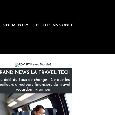
BONNEMENTS
PETITES ANNONCES
▼
pouvaient-ils quitter l'hôtel ? [ABO]
Dro
RAND NEWS LA TRAVEL TECH
u-delà du taux de change - Ce que les
eilleurs directeurs financiers du travel
regardent vraiment