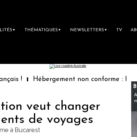
LITÉS
THÉMATIQUES
NEWSLETTERS
TV
A
▼
▼
▼
Hébergement non conforme : les voyageurs 
B
A
m
tion veut changer
gents de voyages
sme à Bucarest