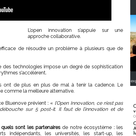
L’open innovation s’appuie sur une
approche collaborative.
s efficace de résoudre un problème à plusieurs que de
cée des technologies impose un degré de sophistication
rythmes s’accélèrent.
ex
es ont de plus en plus de mal à tenir la cadence. Le
e comme la meilleure alternative.
ce Bluenove prévient : «
l’Open Innovation, ce n’est pas
C
ébouche sur 5 post-it. Il faut de l’innovation et de
v
O
r quels sont les partenaires
de notre écosystème : les
A
erts indépendants, les universités, les start-up, les
h