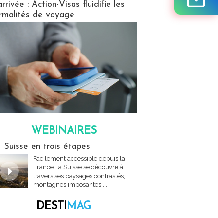
arrivée : Action-Visas fluidifie les
rmalités de voyage
WEBINAIRES
res
 Suisse en trois étapes
Facilement accessible depuis la
France, la Suisse se découvre à
travers ses paysages contrastés,
montagnes imposantes,...
DESTI
MAG
MAG