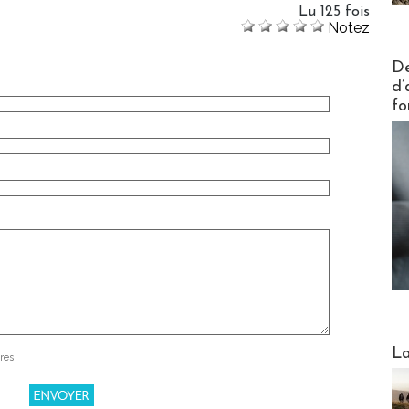
Lu 125 fois
Notez
Actus V
De
d’
fo
Webinai
La
res