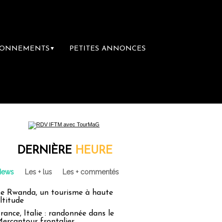
BONNEMENTS
PETITES ANNONCES
▼
DERNIÈRE
HEURE
News
Les + lus
Les + commentés
e Rwanda, un tourisme à haute
ltitude
rance, Italie : randonnée dans le
ercantour frontalier