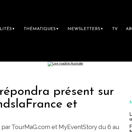
LITÉS
THÉMATIQUES
NEWSLETTERS
TV
A
▼
▼
▼
pondra présent sur
ndslaFrance et
L
a
sé par TourMaG.com et MyEventStory du 6 au
F
M