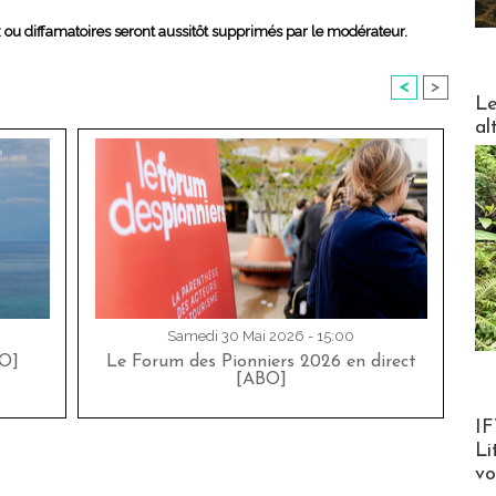
x ou diffamatoires seront aussitôt supprimés par le modérateur.
<
>
DESTI
Le
al
Samedi 30 Mai 2026 - 15:00
O]
Le Forum des Pionniers 2026 en direct
[ABO]
Product
IF
Li
v