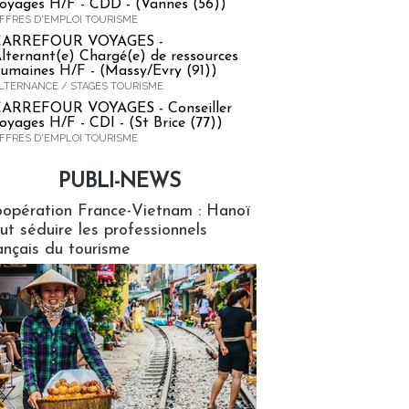
oyages H/F - CDD - (Vannes (56))
FFRES D'EMPLOI TOURISME
CARREFOUR VOYAGES -
lternant(e) Chargé(e) de ressources
umaines H/F - (Massy/Evry (91))
LTERNANCE / STAGES TOURISME
ARREFOUR VOYAGES - Conseiller
oyages H/F - CDI - (St Brice (77))
FFRES D'EMPLOI TOURISME
PUBLI-NEWS
ews
opération France-Vietnam : Hanoï
ut séduire les professionnels
ançais du tourisme