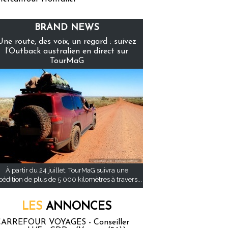
BRAND NEWS
Une route, des voix, un regard : suivez
l’Outback australien en direct sur
TourMaG
À partir du 24 juillet, TourMaG suivra une
pédition de plus de 5 000 kilomètres à travers...
LES
ANNONCES
ARREFOUR VOYAGES - Conseiller