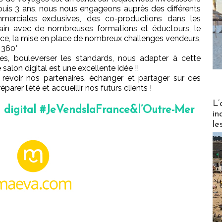
uis 3 ans, nous nous engageons auprès des différents
erciales exclusives, des co-productions dans les
rain avec de nombreuses formations et éductours, le
ance, la mise en place de nombreux challenges vendeurs,
 360°
s, bouleverser les standards, nous adapter à cette
salon digital est une excellente idée !!
evoir nos partenaires, échanger et partager sur ces
arer l’été et accueillir nos futurs clients !
Partez
L’
n digital #JeVendslaFrance&l’Outre-Mer
in
le