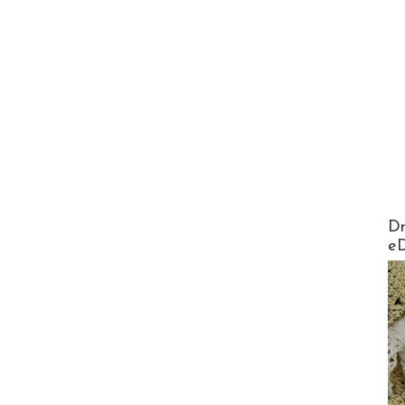
AirMa
Dr
e