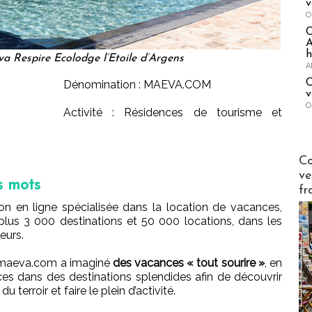
v
O
A
h
 Respire Ecolodge l’Etoile d’Argens
A
C
Dénomination : MAEVA.COM
v
O
Activité : Résidences de tourisme et
Publi-n
Co
ve
s mots
fr
on en ligne spécialisée dans la location de vacances,
plus 3 000 destinations et 50 000 locations, dans les
eurs.
, maeva.com a imaginé
des vacances « tout sourire »
, en
s dans des destinations splendides afin de découvrir
 terroir et faire le plein d’activité.