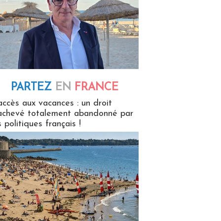
PARTEZ
EN
FRANCE
 en France
accès aux vacances : un droit
achevé totalement abandonné par
s politiques français !