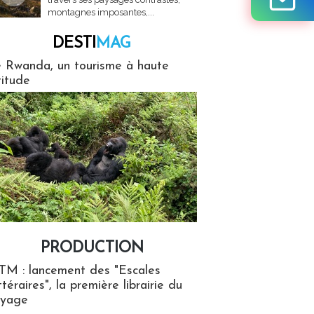
montagnes imposantes,...
DESTI
MAG
MAG
 Rwanda, un tourisme à haute
titude
PRODUCTION
ion
TM : lancement des "Escales
ttéraires", la première librairie du
oyage