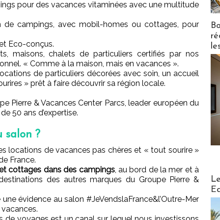
ings pour des vacances vitaminées avec une multitude
n de campings, avec mobil-homes ou cottages, pour
Bo
ré
et Eco-conçus.
le
, maisons, chalets de particuliers certifiés par nos
sionnel. « Comme à la maison, mais en vacances ».
ocations de particuliers décorées avec soin, un accueil
rires » prêt à faire découvrir sa région locale.
e Pierre & Vacances Center Parcs, leader européen du
 de 50 ans d’expertise.
u salon ?
 locations de vacances pas chères et « tout sourire »
 de France.
 et cottages dans des campings
, au bord de la mer et à
Distribu
Le
destinations des autres marques du Groupe Pierre &
Ed
 une évidence au salon #JeVendslaFrance&l’Outre-Mer
e vacances.
ces de voyages est un canal sur lequel nous investissons