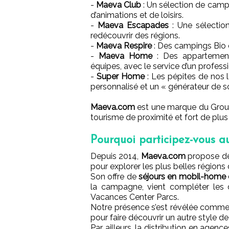
-
Maeva Club
: Un sélection de camp
d’animations et de loisirs.
-
Maeva Escapades
: Une sélectio
redécouvrir des régions.
-
Maeva Respire
: Des campings Bio 
-
Maeva Home
: Des appartements
équipes, avec le service d’un profes
-
Super Home
: Les pépites de nos l
personnalisé et un « générateur de sou
Maeva.com
est une marque du Group
tourisme de proximité et fort de plus
Pourquoi participez-vous a
Depuis 2014,
Maeva.com
propose des
pour explorer les plus belles régions
Son offre de
séjours en mobil-home
la campagne, vient compléter les 
Vacances Center Parcs.
Notre présence s’est révélée comme
pour faire découvrir un autre style d
Par ailleurs, la distribution en agen