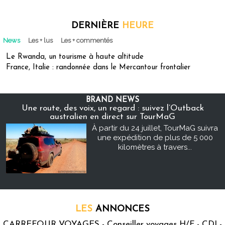
DERNIÈRE
HEURE
News
Les + lus
Les + commentés
Le Rwanda, un tourisme à haute altitude
France, Italie : randonnée dans le Mercantour frontalier
BRAND NEWS
Une route, des voix, un regard : suivez l’Outback
australien en direct sur TourMaG
À partir du 24 juillet, TourMaG suivra
une expédition de plus de 5 000
kilomètres à travers...
LES
ANNONCES
CARREFOUR VOYAGES - Conseiller voyages H/F - CDI -