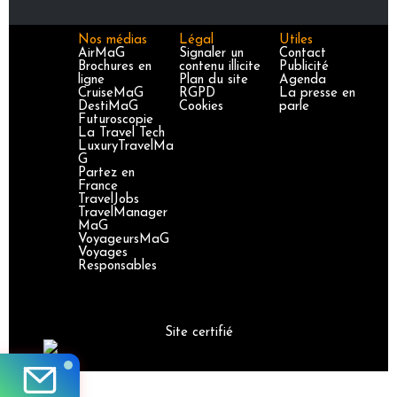
Nos médias
Légal
Utiles
AirMaG
Signaler un
Contact
Brochures en
contenu illicite
Publicité
ligne
Plan du site
Agenda
CruiseMaG
RGPD
La presse en
DestiMaG
Cookies
parle
Futuroscopie
La Travel Tech
LuxuryTravelMa
G
Partez en
France
TravelJobs
TravelManager
MaG
VoyageursMaG
Voyages
Responsables
Site certifié