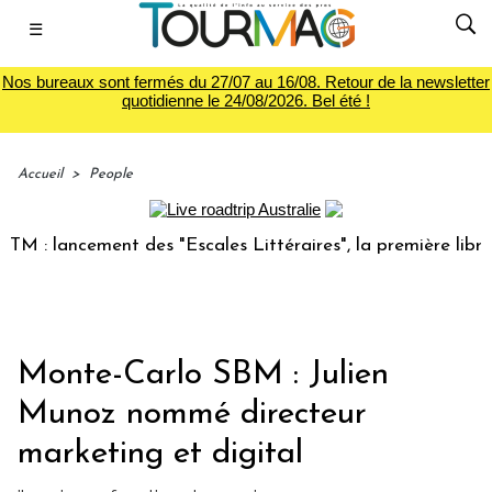
☰
Nos bureaux sont fermés du 27/07 au 16/08. Retour de la newsletter
quotidienne le 24/08/2026. Bel été !
Accueil
>
People
 lancement des "Escales Littéraires", la première librairie 
Monte-Carlo SBM : Julien
Munoz nommé directeur
marketing et digital