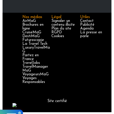
Nos médias
Légal
Utiles
AirMaG
Signaler un
Contact
Brochures en
contenu illicite
Publicité
ligne
Plan du site
Agenda
CruiseMaG
RGPD
La presse en
DestiMaG
Cookies
parle
Futuroscopie
La Travel Tech
LuxuryTravelMa
G
Partez en
France
TravelJobs
TravelManager
MaG
VoyageursMaG
Voyages
Responsables
Site certifié