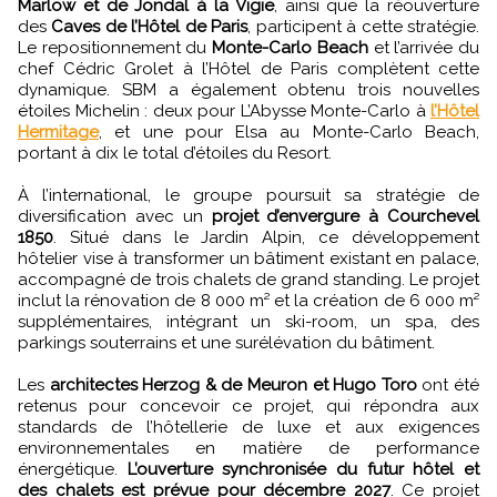
Marlow et de Jondal à la Vigie
, ainsi que la réouverture
des
Caves de l’Hôtel de Paris
, participent à cette stratégie.
Le repositionnement du
Monte-Carlo Beach
et l’arrivée du
chef Cédric Grolet à l’Hôtel de Paris complètent cette
dynamique. SBM a également obtenu trois nouvelles
étoiles Michelin : deux pour L’Abysse Monte-Carlo à
l’Hôtel
Hermitage
, et une pour Elsa au Monte-Carlo Beach,
portant à dix le total d’étoiles du Resort.
À l’international, le groupe poursuit sa stratégie de
diversification avec un
projet d’envergure à Courchevel
1850
. Situé dans le Jardin Alpin, ce développement
hôtelier vise à transformer un bâtiment existant en palace,
accompagné de trois chalets de grand standing. Le projet
inclut la rénovation de 8 000 m² et la création de 6 000 m²
supplémentaires, intégrant un ski-room, un spa, des
parkings souterrains et une surélévation du bâtiment.
Les
architectes Herzog & de Meuron et Hugo Toro
ont été
retenus pour concevoir ce projet, qui répondra aux
standards de l’hôtellerie de luxe et aux exigences
environnementales en matière de performance
énergétique.
L’ouverture synchronisée du futur hôtel et
des chalets est prévue pour décembre 2027
. Ce projet