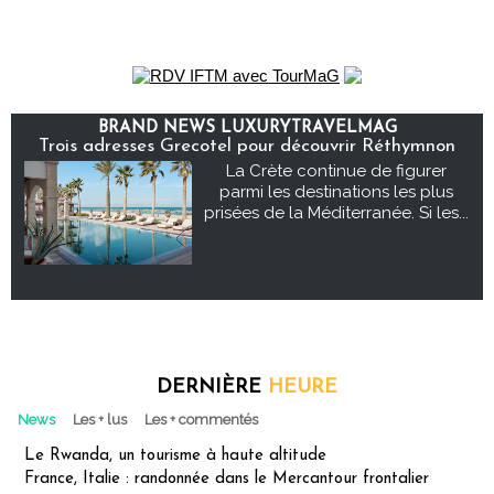
BRAND NEWS LUXURYTRAVELMAG
Trois adresses Grecotel pour découvrir Réthymnon
La Crète continue de figurer
parmi les destinations les plus
prisées de la Méditerranée. Si les...
DERNIÈRE
HEURE
News
Les + lus
Les + commentés
Le Rwanda, un tourisme à haute altitude
France, Italie : randonnée dans le Mercantour frontalier