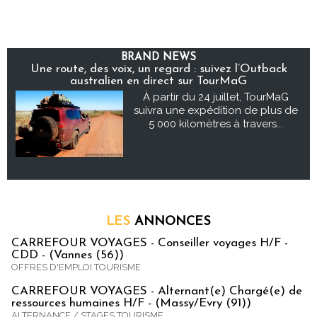
BRAND NEWS
Une route, des voix, un regard : suivez l’Outback
australien en direct sur TourMaG
À partir du 24 juillet, TourMaG
suivra une expédition de plus de
5 000 kilomètres à travers...
LES
ANNONCES
CARREFOUR VOYAGES - Conseiller voyages H/F -
CDD - (Vannes (56))
OFFRES D'EMPLOI TOURISME
CARREFOUR VOYAGES - Alternant(e) Chargé(e) de
ressources humaines H/F - (Massy/Evry (91))
ALTERNANCE / STAGES TOURISME