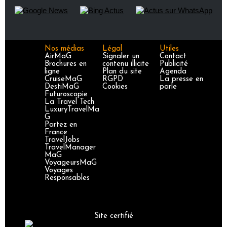
Nos médias
Légal
Utiles
AirMaG
Signaler un
Contact
Brochures en
contenu illicite
Publicité
ligne
Plan du site
Agenda
CruiseMaG
RGPD
La presse en
DestiMaG
Cookies
parle
Futuroscopie
La Travel Tech
LuxuryTravelMa
G
Partez en
France
TravelJobs
TravelManager
MaG
VoyageursMaG
Voyages
Responsables
Site certifié