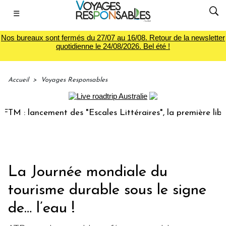
☰
Nos bureaux sont fermés du 27/07 au 16/08. Retour de la newsletter
quotidienne le 24/08/2026. Bel été !
Accueil
>
Voyages Responsables
: lancement des "Escales Littéraires", la première librairie
La Journée mondiale du
tourisme durable sous le signe
de… l’eau !