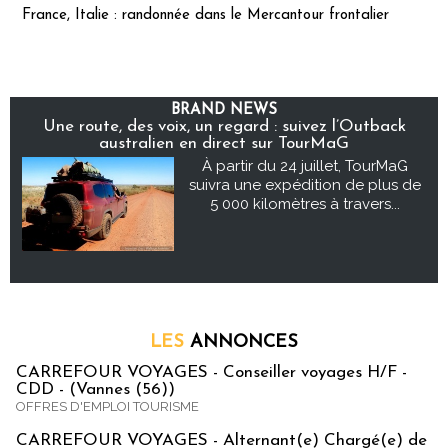
France, Italie : randonnée dans le Mercantour frontalier
BRAND NEWS
Une route, des voix, un regard : suivez l’Outback
australien en direct sur TourMaG
À partir du 24 juillet, TourMaG
suivra une expédition de plus de
5 000 kilomètres à travers...
LES
ANNONCES
CARREFOUR VOYAGES - Conseiller voyages H/F -
CDD - (Vannes (56))
OFFRES D'EMPLOI TOURISME
CARREFOUR VOYAGES - Alternant(e) Chargé(e) de