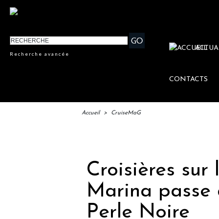
ACTUA
Recherche avancée
CONTACTS
Accueil
>
CruiseMaG
IFTM : 
Croisières sur 
Marina passe à
Perle Noire