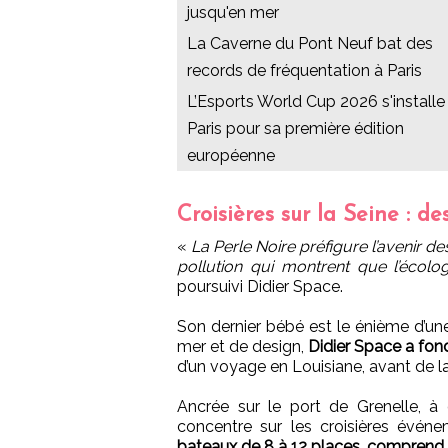
jusqu'en mer
La Caverne du Pont Neuf bat des
records de fréquentation à Paris
L’Esports World Cup 2026 s'installe
Paris pour sa première édition
européenne
Croisières sur la Seine : 
«
La Perle Noire préfigure l’avenir d
pollution qui montrent que l’écolo
poursuivi Didier Space.
Son dernier bébé est le énième d’un
mer et de design,
Didier Space a fo
d’un voyage en Louisiane, avant de l
Ancrée sur le port de Grenelle, à q
concentre sur les croisières évén
bateaux de 8 à 12 places, comprend l