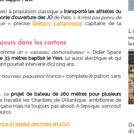
es) à propulsion classique a
transporté les athlètes du
monie d'ouverture des JO
de Paris. «
Il n’est pas prévu de
ique
» précise
Grégory Lafrancesca
, capitaine de la
Partez
L’
in
jours dans les cartons
le
r comme un «
vaisseau démonstrateur
». Didier Space
de 33 mètres baptisé le Yess
, lui aussi électrique et qui
t pourrait intervenir d’ici cinq ans.
le nouveau paquebot France
» complète le patron, sans
s, ce
projet de bateau de 260 mètres pour plusieurs
 a travaillé les Chantiers de l’Atlantique, ambitionne de
nçaise mais n’a toujours pas abouti. A l’époque, son coût
euros.
Actus V
ce à l'assaut des mers en 2015
De
d’