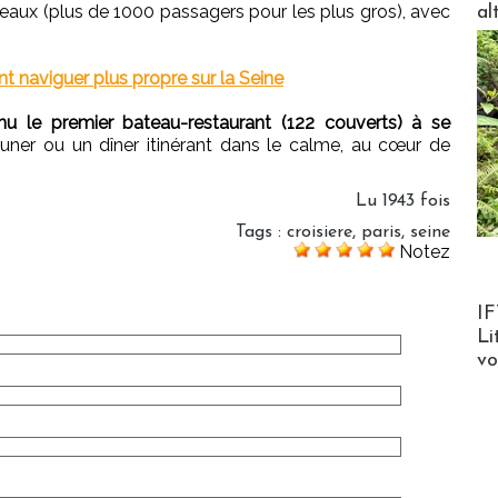
aux (plus de 1000 passagers pour les plus gros), avec
al
 naviguer plus propre sur la Seine
u le premier bateau-restaurant (122 couverts) à se
euner ou un dîner itinérant dans le calme, au cœur de
Lu 1943 fois
Tags
:
croisiere
,
paris
,
seine
Notez
Product
IF
Li
v