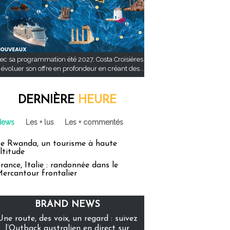
ec sa programmation été 2027, Costa Croisières
t évoluer son offre en profondeur en créant des...
DERNIÈRE
HEURE
News
Les + lus
Les + commentés
e Rwanda, un tourisme à haute
ltitude
rance, Italie : randonnée dans le
ercantour frontalier
BRAND NEWS
Une route, des voix, un regard : suivez
l’Outback australien en direct sur