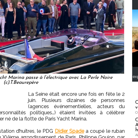
ex
Yacht Marina passe à l’électrique avec La Perle Noire
(c).T.Beaurepère
La Seine était encore une fois en fête le 2
juin. Plusieurs dizaines de personnes
C
(agences événementielles, acteurs du
v
rsonnalités politiques…) étaient invitées à célébrer
O
ier né de la flotte de Paris Yacht Marina.
A
h
tation d’huîtres, le PDG
Didier Spade
a coupé le ruban
A
u XVème arrondissement de Paris, Philippe Goujon, par