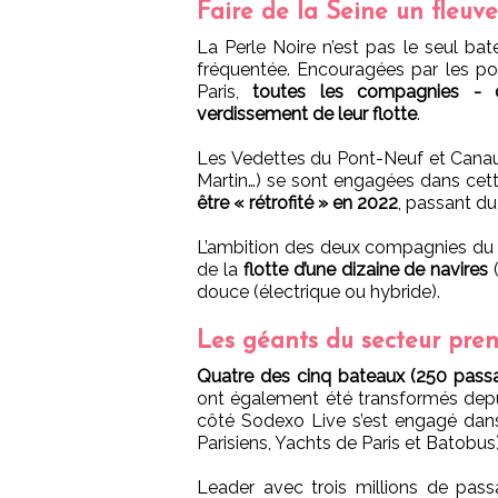
Faire de la Seine un fleuv
La Perle Noire n’est pas le seul bat
fréquentée. Encouragées par les pou
Paris,
toutes les compagnies - d
verdissement de leur flotte
.
Les Vedettes du Pont-Neuf et Canauxr
Martin…) se sont engagées dans cet
être « rétrofité » en 2022
, passant du 
L’ambition des deux compagnies du g
de la
flotte d’une dizaine de navires
douce (électrique ou hybride).
Les géants du secteur pre
Quatre des cinq bateaux (250 pass
ont également été transformés depu
côté Sodexo Live s’est engagé dans
Parisiens, Yachts de Paris et Batobus)
Leader avec trois millions de pa