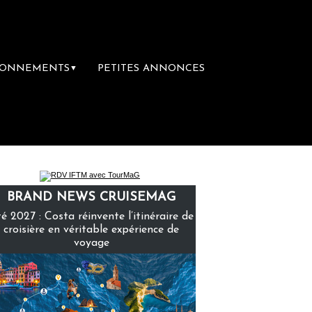
BONNEMENTS
PETITES ANNONCES
▼
ère librairie du voyage
Le groupe Sainte-C
BRAND NEWS CRUISEMAG
é 2027 : Costa réinvente l’itinéraire de
croisière en véritable expérience de
voyage