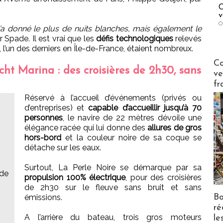
C
v
O
’a donné le plus de nuits blanches, mais également le
r Spade. Il est vrai que les
défis technologiques
relevés
l’un des derniers en Île-de-France, étaient nombreux.
Publi-n
Co
cht Marina : des croisières de 2h30, sans
ve
fr
Réservé à l’accueil d’événements (privés ou
d’entreprises) et
capable d’accueillir jusqu’à 70
personnes
, le navire de 22 mètres dévoile une
élégance racée qui lui donne des
allures de gros
hors-bord
et la couleur noire de sa coque se
détache sur les eaux.
Surtout, La Perle Noire se démarque par sa
 de
propulsion 100% électrique
, pour des croisières
de 2h30 sur le fleuve sans bruit et sans
Bo
émissions.
ré
s
A l’arrière du bateau, trois gros moteurs
le