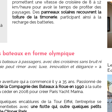
promettent une vitesse de croisière de 8 à 12
km/heure pour avoir le temps de profiter des
paysages. Des
panneaux solaires recouvrent la
toiture de la timonerie
, participant ainsi à la
recharge des batteries.
 à
des bateaux en forme olympique
es bateaux à passagers, avec des croisières sans bruit ni
Distribu
Le
gie peut rimer avec luxe, innovation et élégance
» a
Ed
e aventure qui a commencé il y a 35 ans. Passionné de
ndé la Compagnie des Bateaux à Roue en 1990
à la suite
a céder en 2008 pour créer Paris Yacht Marina.
uelques encablures de la Tour Eiffel, l’entreprise se
ementielles avec
une flotte qui, outre quelques petits
e Clipper Paris
.