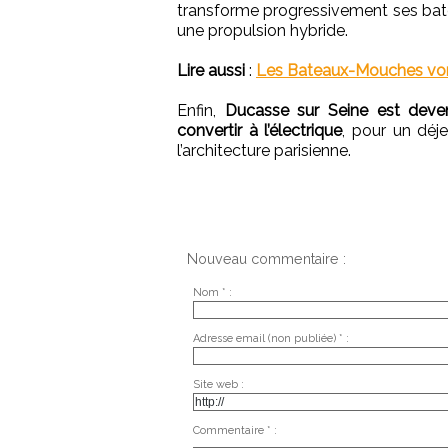
transforme progressivement ses bate
une propulsion hybride.
Lire aussi
:
Les Bateaux-Mouches vont
Enfin,
Ducasse sur Seine est deven
convertir à l’électrique
, pour un déj
l’architecture parisienne.
Nouveau commentaire :
Nom * :
Adresse email (non publiée) * :
Site web :
Commentaire * :