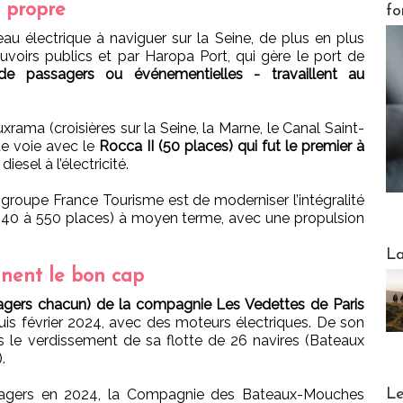
e propre
fo
eau électrique à naviguer sur la Seine, de plus en plus
voirs publics et par Haropa Port, qui gère le port de
e passagers ou événementielles - travaillent au
ama (croisières sur la Seine, la Marne, le Canal Saint-
te voie avec le
Rocca II (50 places) qui fut le premier à
diesel à l’électricité.
roupe France Tourisme est de moderniser l’intégralité
(40 à 550 places) à moyen terme, avec une propulsion
Webinai
La
nnent le bon cap
agers chacun) de la compagnie Les Vedettes de Paris
is février 2024, avec des moteurs électriques. De son
 le verdissement de sa flotte de 26 navires (Bateaux
.
DESTI
Le
ssagers en 2024, la Compagnie des Bateaux-Mouches