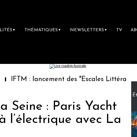
LITÉS
THÉMATIQUES
NEWSLETTERS
TV
A
▼
▼
▼
lancement des "Escales Littéraires", la premi
Ét
la Seine : Paris Yacht
 l’électrique avec La