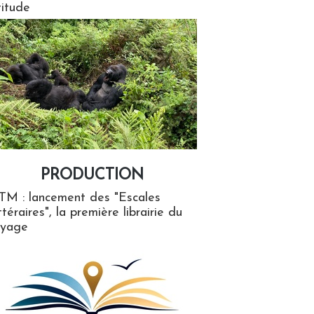
titude
PRODUCTION
ion
TM : lancement des "Escales
ttéraires", la première librairie du
oyage