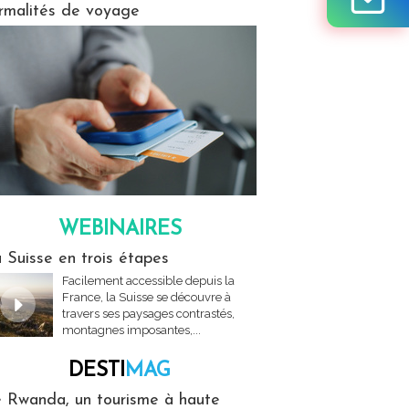
rmalités de voyage
WEBINAIRES
res
 Suisse en trois étapes
Facilement accessible depuis la
France, la Suisse se découvre à
travers ses paysages contrastés,
montagnes imposantes,...
DESTI
MAG
MAG
 Rwanda, un tourisme à haute