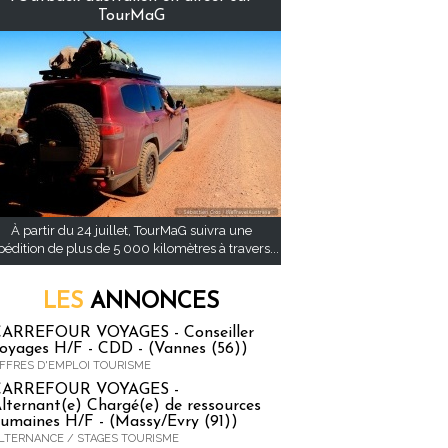
TourMaG
À partir du 24 juillet, TourMaG suivra une
pédition de plus de 5 000 kilomètres à travers...
LES
ANNONCES
ARREFOUR VOYAGES - Conseiller
oyages H/F - CDD - (Vannes (56))
FFRES D'EMPLOI TOURISME
CARREFOUR VOYAGES -
lternant(e) Chargé(e) de ressources
umaines H/F - (Massy/Evry (91))
LTERNANCE / STAGES TOURISME