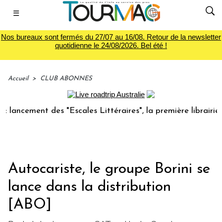
☰
Nos bureaux sont fermés du 27/07 au 16/08. Retour de la newsletter
quotidienne le 24/08/2026. Bel été !
Accueil
>
CLUB ABONNES
nt des "Escales Littéraires", la première librairie du voyag
Autocariste, le groupe Borini se
lance dans la distribution
[ABO]