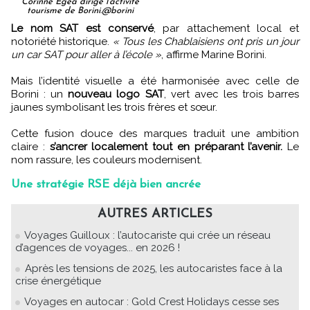
Corinne Egéa dirige l'activité
tourisme de Borini.@borini
Le nom SAT est conservé
, par attachement local et
notoriété historique.
« Tous les Chablaisiens ont pris un jour
un car SAT pour aller à l’école »
, affirme Marine Borini.
Mais l’identité visuelle a été harmonisée avec celle de
Borini : un
nouveau logo SAT
, vert avec les trois barres
jaunes symbolisant les trois frères et sœur.
Cette fusion douce des marques traduit une ambition
claire :
s’ancrer localement tout en préparant l’avenir.
Le
nom rassure, les couleurs modernisent.
Une stratégie RSE déjà bien ancrée
AUTRES ARTICLES
Voyages Guilloux : l’autocariste qui crée un réseau
d’agences de voyages... en 2026 !
Après les tensions de 2025, les autocaristes face à la
crise énergétique
Voyages en autocar : Gold Crest Holidays cesse ses