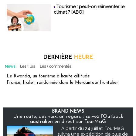
Tourisme : peut-on réinventer le
climat ? [ABO]
DERNIÈRE
HEURE
News
Les + lus
Les + commentés
Le Rwanda, un tourisme à haute altitude
France, Italie : randonnée dans le Mercantour frontalier
BRAND NEWS
Une route, des voix, un regard : suivez l’Outback
australien en direct sur TourMaG
À partir du 24 juillet, TourMaG
suivra une expédition de plus de