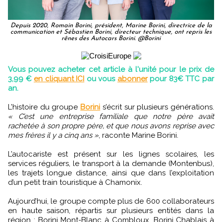
Depuis 2020, Romain Borini, président, Marine Borini, directrice de la
communication et Sébastien Borini, directeur technique, ont repris les
rênes des Autocars Borini. @Borini
Vous pouvez acheter cet article à l'unité pour le prix de
3,99 €
en cliquant ICI
ou vous
abonner
pour 83€ TTC par
an.
L’histoire du groupe
Borini
s’écrit sur plusieurs générations.
« C’est une entreprise familiale que notre père avait
rachetée à son propre père, et que nous avons reprise avec
mes frères il y a cinq ans »
, raconte Marine Borini.
L’autocariste est présent sur les lignes scolaires, les
services réguliers, le transport à la demande (Montenbus),
les trajets longue distance, ainsi que dans l’exploitation
d’un petit train touristique à Chamonix.
Aujourd’hui, le groupe compte plus de 600 collaborateurs
en haute saison, répartis sur plusieurs entités dans la
région : Borini Mont-Blanc à Combloux, Borini Chablais à