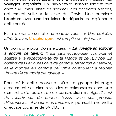
voyages organisés
, un savoir-faire historiquement fort
chez SAT, mais laissé en sommeil ces dernières années,
notamment suite à la crise du Covid. Une première
brochure avec une trentaine de départs
est déjà sortie
cette année.
Et la demande semble au rendez-vous :
« Une croisière
affrétée avec
CroisiEurope
s’est remplie en dix jours. »
Un bon signe pour Corinne Egéa :
«
Le voyage en autocar
a encore de l’avenir.
Il est plus écologique, convivial et
adapté à la redécouverte de la France et de l’Europe. Le
confort des véhicules haut de gamme, l’attention au service,
et la montée en gamme de l’offre contribuent à redorer
l’image de ce mode de voyage. »
Pour bâtir cette nouvelle offre, le groupe interroge
directement ses clients via des questionnaires, dans une
démarche d’écoute et de co-construction.
« L’objectif, c’est
de repartir sur de bonnes bases, avec des produits
différenciants et adaptés au territoire »
, poursuit la nouvelle
directrice tourisme de SAT/Borini.