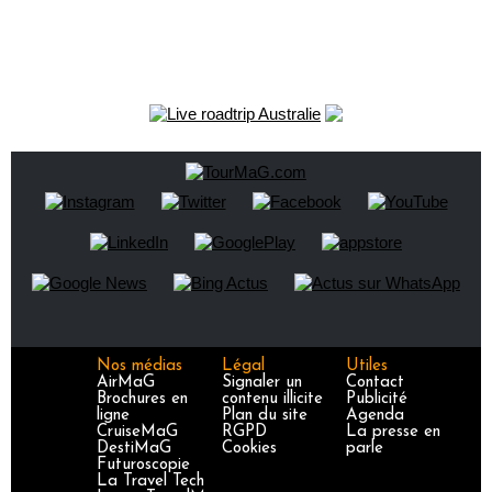
Nos médias
Légal
Utiles
AirMaG
Signaler un
Contact
Brochures en
contenu illicite
Publicité
ligne
Plan du site
Agenda
CruiseMaG
RGPD
La presse en
DestiMaG
Cookies
parle
Futuroscopie
La Travel Tech