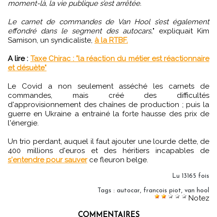
moment-là, la vie publique s’est arrêtée.
Le carnet de commandes de Van Hool s’est également
effondré dans le segment des autocars,
" expliquait Kim
Samison, un syndicaliste,
à la RTBF.
A lire :
Taxe Chirac : "la réaction du métier est réactionnaire
et désuète"
Le Covid a non seulement asséché les carnets de
commandes, mais créé des difficultés
d'approvisionnement des chaînes de production ; puis la
guerre en Ukraine a entrainé la forte hausse des prix de
l'énergie.
Un trio perdant, auquel il faut ajouter une lourde dette, de
400 millions d'euros et des héritiers incapables de
s'entendre pour sauver
ce fleuron belge.
Lu 13165 fois
Tags
:
autocar
,
francois piot
,
van hool
Notez
COMMENTAIRES