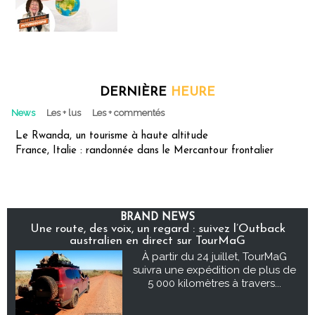
DERNIÈRE
HEURE
News
Les + lus
Les + commentés
Le Rwanda, un tourisme à haute altitude
France, Italie : randonnée dans le Mercantour frontalier
BRAND NEWS
Une route, des voix, un regard : suivez l’Outback
australien en direct sur TourMaG
À partir du 24 juillet, TourMaG
suivra une expédition de plus de
5 000 kilomètres à travers...