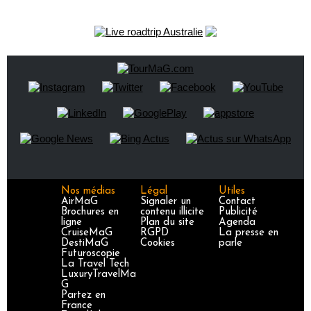
Nos médias
Légal
Utiles
AirMaG
Signaler un
Contact
Brochures en
contenu illicite
Publicité
ligne
Plan du site
Agenda
CruiseMaG
RGPD
La presse en
DestiMaG
Cookies
parle
Futuroscopie
La Travel Tech
LuxuryTravelMa
G
Partez en
France