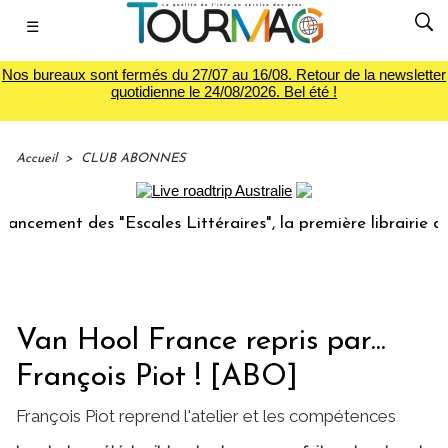
☰
Nos bureaux sont fermés du 27/07 au 16/08. Retour de la newsletter
quotidienne le 24/08/2026. Bel été !
Accueil
>
CLUB ABONNES
nt des "Escales Littéraires", la première librairie du voyag
Van Hool France repris par...
François Piot ! [ABO]
François Piot reprend l'atelier et les compétences