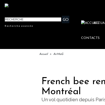
ACTUA
Recherche avancée
CONTACTS
Accueil
>
AirMaG
IFTM
French bee ren
Montréal
Un vol quotidien depuis Pari