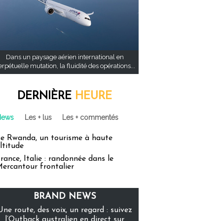
Dans un paysage aérien international en
rpétuelle mutation, la fluidité des opérations...
DERNIÈRE
HEURE
News
Les + lus
Les + commentés
e Rwanda, un tourisme à haute
ltitude
rance, Italie : randonnée dans le
ercantour frontalier
BRAND NEWS
Une route, des voix, un regard : suivez
l’Outback australien en direct sur