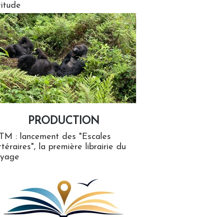
titude
PRODUCTION
ion
TM : lancement des "Escales
ttéraires", la première librairie du
oyage