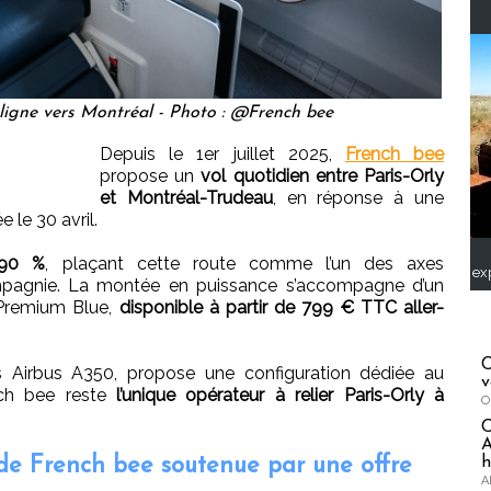
 ligne vers Montréal - Photo : @French bee
Depuis le 1er juillet 2025,
French bee
propose un
vol quotidien entre Paris-Orly
et Montréal-Trudeau
, en réponse à une
 le 30 avril.
 90 %
, plaçant cette route comme l’un des axes
ex
ompagnie. La montée en puissance s’accompagne d’un
e Premium Blue,
disponible à partir de 799 € TTC aller-
C
s Airbus A350, propose une configuration dédiée au
v
nch bee reste
l’unique opérateur à relier Paris-Orly à
O
A
e French bee soutenue par une offre
h
A