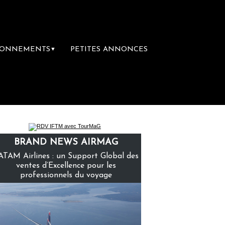
BONNEMENTS
PETITES ANNONCES
▼
mière librairie du voyage
Le groupe Saint
BRAND NEWS AIRMAG
ATAM Airlines : un Support Global des
ventes d’Excellence pour les
professionnels du voyage