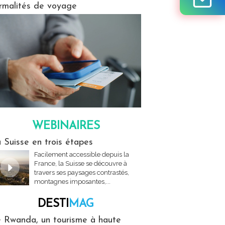
rmalités de voyage
WEBINAIRES
res
 Suisse en trois étapes
Facilement accessible depuis la
France, la Suisse se découvre à
travers ses paysages contrastés,
montagnes imposantes,...
DESTI
MAG
MAG
 Rwanda, un tourisme à haute