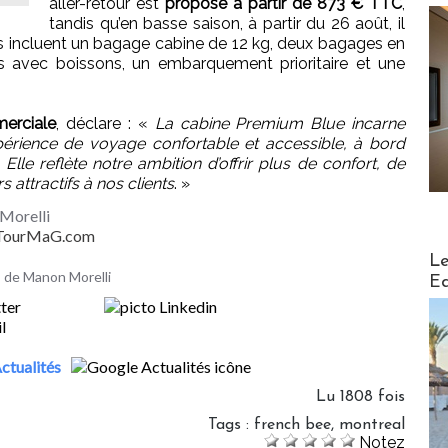
aller-retour est
proposé à partir de 873 € TTC
,
tandis qu’en basse saison, à partir du 26 août, il
s incluent un bagage cabine de 12 kg, deux bagages en
 avec boissons, un embarquement prioritaire et une
merciale
, déclare : «
La cabine Premium Blue incarne
érience de voyage confortable et accessible, à bord
lle reflète notre ambition d’offrir plus de confort, de
s attractifs à nos clients
. »
Morelli
- TourMaG.com
Distribu
Le
es de Manon Morelli
Ed
ctualités
Lu 1808 fois
Tags
:
french bee
,
montreal
Notez