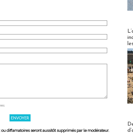
Partez
L’
in
le
res
Actus V
De
d’
x ou diffamatoires seront aussitôt supprimés par le modérateur.