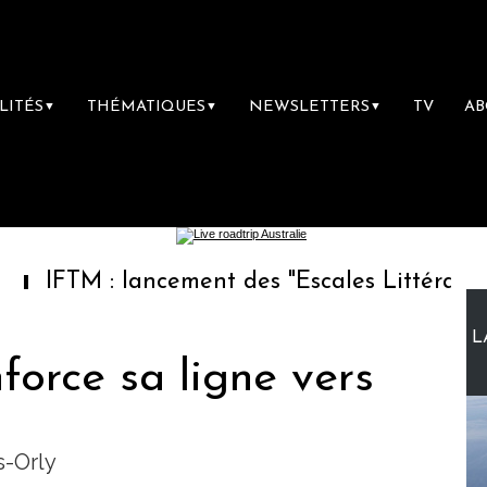
LITÉS
THÉMATIQUES
NEWSLETTERS
TV
A
▼
▼
▼
 : lancement des "Escales Littéraires", la pre
L
force sa ligne vers
s-Orly