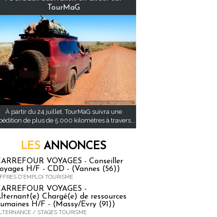
TourMaG
À partir du 24 juillet, TourMaG suivra une
pédition de plus de 5 000 kilomètres à travers...
LES
ANNONCES
ARREFOUR VOYAGES - Conseiller
oyages H/F - CDD - (Vannes (56))
FFRES D'EMPLOI TOURISME
CARREFOUR VOYAGES -
lternant(e) Chargé(e) de ressources
umaines H/F - (Massy/Evry (91))
LTERNANCE / STAGES TOURISME