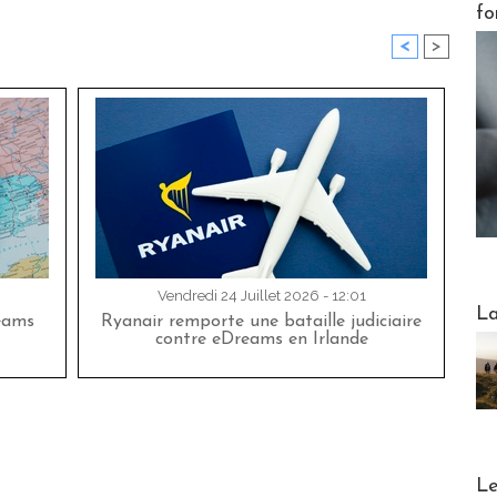
fo
<
>
Vendredi 24 Juillet 2026 - 12:01
Webinai
La
eams
Ryanair remporte une bataille judiciaire
contre eDreams en Irlande
DESTI
Le