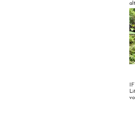
al
Product
IF
Li
v