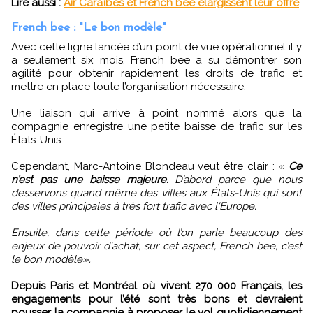
Lire aussi :
Air Caraïbes et French bee élargissent leur offre
French bee : "Le bon modèle"
Avec cette ligne lancée d’un point de vue opérationnel il y
a seulement six mois, French bee a su démontrer son
agilité pour obtenir rapidement les droits de trafic et
mettre en place toute l’organisation nécessaire.
Une liaison qui arrive à point nommé alors que la
compagnie enregistre une petite baisse de trafic sur les
États-Unis.
Cependant, Marc-Antoine Blondeau veut être clair : «
Ce
n’est pas une baisse majeure.
D’abord parce que nous
desservons quand même des villes aux États-Unis qui sont
des villes principales à très fort trafic avec l'Europe.
Ensuite, dans cette période où l’on parle beaucoup des
enjeux de pouvoir d'achat, sur cet aspect, French bee, c’est
le bon modèle».
Depuis Paris et Montréal où vivent 270 000 Français, les
engagements pour l’été sont très bons et devraient
pousser la compagnie à proposer le vol quotidiennement