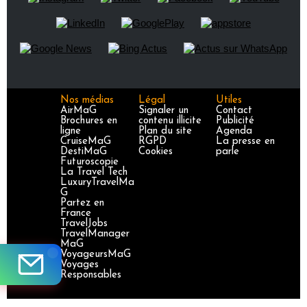
Nos médias
Légal
Utiles
AirMaG
Signaler un
Contact
Brochures en
contenu illicite
Publicité
ligne
Plan du site
Agenda
CruiseMaG
RGPD
La presse en
DestiMaG
Cookies
parle
Futuroscopie
La Travel Tech
LuxuryTravelMa
G
Partez en
France
TravelJobs
TravelManager
MaG
VoyageursMaG
Voyages
Responsables