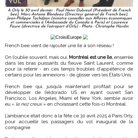
A Orly le 30 avril dernier : Paul Henri Dubreuil (Président de French
bee), Marc-Antoine Blondeau (Directeur général de French bee),
Jean-Philippe Tachdjian (ministre conseiller aux Affaires économiques
et commerciales à l’Ambassade du Canada à Paris) et Laurence
Faure (directrice de l’aéroport d’Orly) - Photo : Christophe Hardin
French bee vient de rajouter une île à son réseau !
On l’oublie souvent, mais oui,
Montréal est une île,
enserrée
dans les bras puissants du fleuve Saint Laurent, comme
pour la retenir - en ces temps troubles d'appétence de
certains pour les annexions - de glisser vers les États-Unis.
French bee qui, jusqu’à maintenant profitait pour se
développer de l’eldorado US en ayant ouvert San
Francisco, Los Angeles, Miami et New York, semble avoir
eu «
le nez creux
» en choisissant cette fois-ci Montréal.
L’ambiance était donc à la fête ce 30 avril 2025 à Paris Orly,
pour accueillir les passagers du vol inaugural de la
compagnie.