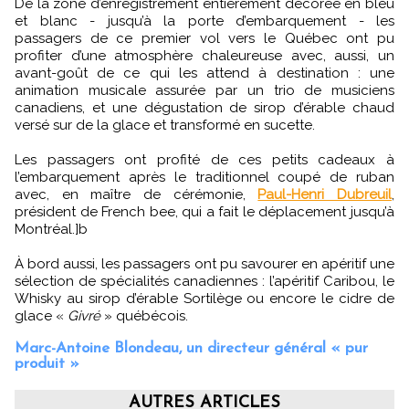
De la zone d’enregistrement entièrement décorée en bleu
et blanc - jusqu’à la porte d’embarquement - les
passagers de ce premier vol vers le Québec ont pu
profiter d’une atmosphère chaleureuse avec, aussi, un
avant-goût de ce qui les attend à destination : une
animation musicale assurée par un trio de musiciens
canadiens, et une dégustation de sirop d’érable chaud
versé sur de la glace et transformé en sucette.
Les passagers ont profité de ces petits cadeaux à
l’embarquement après le traditionnel coupé de ruban
avec, en maître de cérémonie,
Paul-Henri Dubreuil
,
président de French bee, qui a fait le déplacement jusqu’à
Montréal.]b
À bord aussi, les passagers ont pu savourer en apéritif une
sélection de spécialités canadiennes : l’apéritif Caribou, le
Whisky au sirop d’érable Sortilège ou encore le cidre de
glace «
Givré
» québécois.
Marc-Antoine Blondeau, un directeur général « pur
produit »
AUTRES ARTICLES