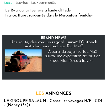
News
Les + lus
Les + commentés
Le Rwanda, un tourisme à haute altitude
France, Italie : randonnée dans le Mercantour frontalier
BRAND NEWS
Une route, des voix, un regard : suivez l’Outback
australien en direct sur TourMaG
À partir du 24 juillet, TourMaG
suivra une expédition de plus de
5 000 kilomètres à travers...
LES
ANNONCES
LE GROUPE SALAUN - Conseiller voyages H/F - CDI
- (Nancy (54))