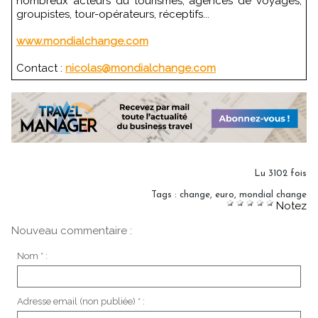
nombreux acteurs du tourismes, agences de voyages,
groupistes, tour-opérateurs, réceptifs...
www.mondialchange.com
Contact :
nicolas@mondialchange.com
Lu 3102 fois
Tags
:
change
,
euro
,
mondial change
Notez
Nouveau commentaire :
Nom * :
Adresse email (non publiée) * :