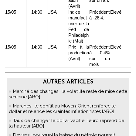
ation
sur un an.
(Avril)
15/05
14:30
USA
Indice
Précédent
Élevé
manufact
à -26,4.
urier de la
Fed de
Philadelph
ie (Mai)
15/05
14:30
USA
Prix à la
Précédent
Élevé
production
à -0,4%
(Avril)
sur un
mois
AUTRES ARTICLES
Marché des changes : la volatilité reste de mise cette
semaine [ABO]
Marchés : le conflit au Moyen-Orient renforce le
dollar et relance les craintes inflationnistes [ABO]
Taux de change : le dollar vacille, l'euro reprend de
la hauteur [ABO]
Devises : pourquoi la baisse du pétrole pourrait