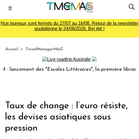
☰
Nos bureaux sont fermés du 27/07 au 16/08. Retour de la newsletter
quotidienne le 24/08/2026. Bel été !
Accueil
>
TravelManagerMaG
ement des "Escales Littéraires", la première librairie du vo
Taux de change : l’euro résiste,
les devises asiatiques sous
pression