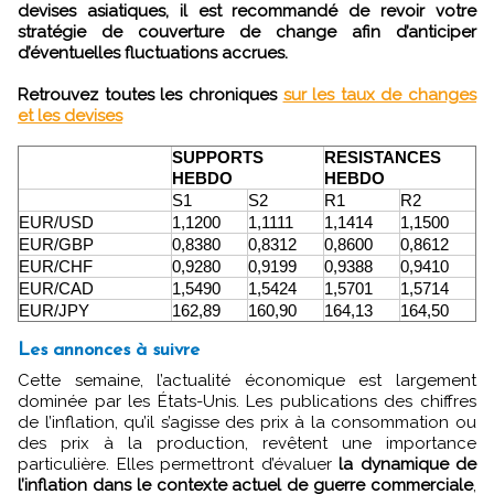
devises asiatiques, il est recommandé de revoir votre
stratégie de couverture de change afin d’anticiper
d’éventuelles fluctuations accrues.
Retrouvez toutes les chroniques
sur les taux de changes
et les devises
SUPPORTS
RESISTANCES
HEBDO
HEBDO
S1
S2
R1
R2
EUR/USD
1,1200
1,1111
1,1414
1,1500
EUR/GBP
0,8380
0,8312
0,8600
0,8612
EUR/CHF
0,9280
0,9199
0,9388
0,9410
EUR/CAD
1,5490
1,5424
1,5701
1,5714
EUR/JPY
162,89
160,90
164,13
164,50
Les annonces à suivre
Cette semaine, l’actualité économique est largement
dominée par les États-Unis. Les publications des chiffres
de l’inflation, qu’il s’agisse des prix à la consommation ou
des prix à la production, revêtent une importance
particulière. Elles permettront d’évaluer
la dynamique de
l’inflation dans le contexte actuel de guerre commerciale
,