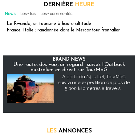
DERNIÈRE
HEURE
News
Les + lus
Les + commentés
Le Rwanda, un tourisme à haute altitude
France, Italie : randonnée dans le Mercantour frontalier
BRAND NEWS
Une route, des voix, un regard : suivez l’Outback
australien en direct sur TourMaG
À partir du 24 juillet, TourMaG
suivra une expédition de plus de
5 000 kilomètres à travers...
LES
ANNONCES