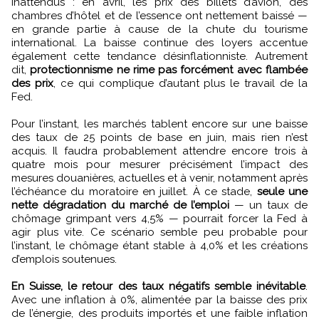
inattendus : en avril, les prix des billets d’avion, des
chambres d’hôtel et de l’essence ont nettement baissé —
en grande partie à cause de la chute du tourisme
international. La baisse continue des loyers accentue
également cette tendance désinflationniste. Autrement
dit,
protectionnisme ne rime pas forcément avec flambée
des prix
, ce qui complique d’autant plus le travail de la
Fed.
Pour l’instant, les marchés tablent encore sur une baisse
des taux de 25 points de base en juin, mais rien n’est
acquis. Il faudra probablement attendre encore trois à
quatre mois pour mesurer précisément l’impact des
mesures douanières, actuelles et à venir, notamment après
l’échéance du moratoire en juillet. À ce stade,
seule une
nette dégradation du marché de l’emploi
— un taux de
chômage grimpant vers 4,5% — pourrait forcer la Fed à
agir plus vite. Ce scénario semble peu probable pour
l’instant, le chômage étant stable à 4,0% et les créations
d’emplois soutenues.
En Suisse, le retour des taux négatifs semble inévitable
.
Avec une inflation à 0%, alimentée par la baisse des prix
de l’énergie, des produits importés et une faible inflation