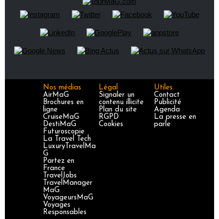
Nos médias
Légal
Utiles
AirMaG
Signaler un
Contact
Brochures en
contenu illicite
Publicité
ligne
Plan du site
Agenda
CruiseMaG
RGPD
La presse en
DestiMaG
Cookies
parle
Futuroscopie
La Travel Tech
LuxuryTravelMa
G
Partez en
France
TravelJobs
TravelManager
MaG
VoyageursMaG
Voyages
Responsables