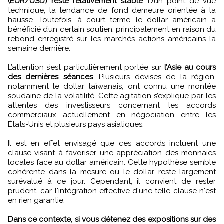
(EUR/USD) reste relativement stable
. D’un point de vue
technique, la tendance de fond demeure orientée à la
hausse. Toutefois, à court terme, le dollar américain a
bénéficié d’un certain soutien, principalement en raison du
rebond enregistré sur les marchés actions américains la
semaine dernière.
L’attention s’est particulièrement portée sur
l’Asie au cours
des dernières séances
. Plusieurs devises de la région,
notamment le dollar taïwanais, ont connu une montée
soudaine de la volatilité. Cette agitation s’explique par les
attentes des investisseurs concernant les accords
commerciaux actuellement en négociation entre les
États-Unis et plusieurs pays asiatiques.
Il est en effet envisagé que ces accords incluent une
clause visant à favoriser une appréciation des monnaies
locales face au dollar américain. Cette hypothèse semble
cohérente dans la mesure où le dollar reste largement
surévalué à ce jour. Cependant, il convient de rester
prudent, car l'intégration effective d'une telle clause n'est
en rien garantie.
Dans ce contexte, si vous détenez des expositions sur des