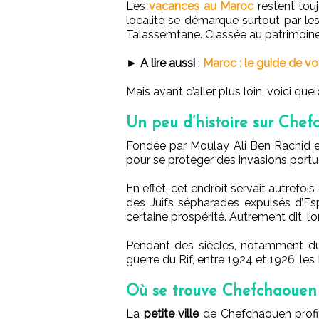
Les
vacances au Maroc
restent tou
localité se démarque surtout par le
Talassemtane. Classée au patrimoine
►
A lire aussi
:
Maroc : le guide de 
Mais avant d’aller plus loin, voici que
Un peu d’histoire sur Che
Fondée par Moulay Ali Ben Rachid e
pour se protéger des invasions portu
En effet, cet endroit servait autrefoi
des Juifs sépharades expulsés d’E
certaine prospérité. Autrement dit, l
Pendant des siècles, notamment du
guerre du Rif, entre 1924 et 1926, les
Où se trouve Chefchaouen
La
petite ville
de Chefchaouen profit