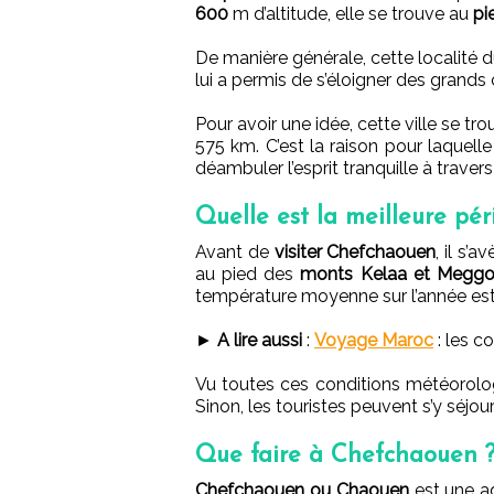
600
m d’altitude, elle se trouve au
pi
De manière générale, cette localité
lui a permis de s’éloigner des grands
Pour avoir une idée, cette ville se t
575 km. C’est la
raison pour laquelle 
déambuler l’esprit tranquille à traver
Quelle est la meilleure pé
Avant de
visiter Chefchaouen
, il s’
au pied des
monts Kelaa et Megg
température moyenne sur l’année est 
►
A lire aussi
:
Voyage Maroc
: les c
Vu toutes ces conditions météorologiq
Sinon, les touristes peuvent s’y séjou
Que faire à Chefchaouen 
Chefchaouen ou Chaouen
est une a