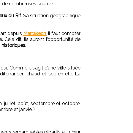
par de nombreuses sources.
ux du Rif
. Sa situation géographique
part depuis
Marrakech
, il faut compter
. Cela dit, ils auront l’opportunité de
historiques
.
our. Comme il s’agit d’une ville située
éditerranéen chaud et sec en été. La
, juillet, août, septembre et octobre.
embre et janvier).
ments remarquables répartis au cœur