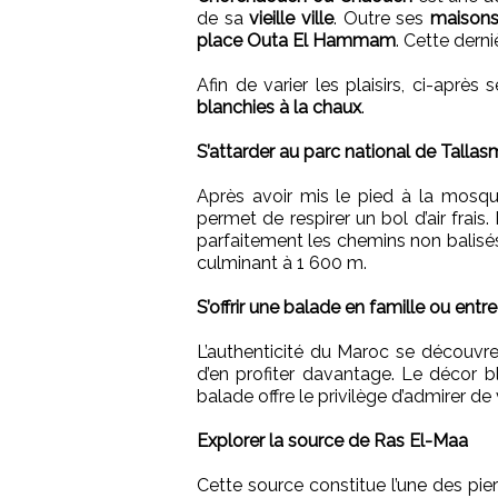
de sa
vieille ville
. Outre ses
maisons
place Outa El Hammam
. Cette derni
Afin de varier les plaisirs, ci-aprè
blanchies à la chaux
.
S’attarder au parc national de Talla
Après avoir mis le pied à la mos
permet de respirer un bol d’air frais
parfaitement les chemins non balisés
culminant à 1 600 m.
S’offrir une balade en famille ou ent
L’authenticité du Maroc se découvr
d’en profiter davantage. Le décor b
balade offre le privilège d’admirer de
Explorer la source de Ras El-Maa
Cette source constitue l’une des pier