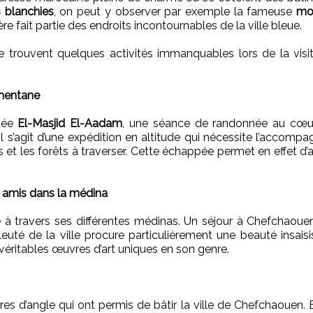
 blanchies
, on peut y observer par exemple la fameuse
mo
ère fait partie des endroits incontournables de la ville bleue.
s se trouvent quelques activités immanquables lors de la vi
smentane
quée
El-Masjid El-Aadam
, une séance de randonnée au cœur
. Il s’agit d’une expédition en altitude qui nécessite l’accom
 et les forêts à traverser. Cette échappée permet en effet d’
re amis dans la médina
e à travers ses différentes médinas. Un séjour à Chefchao
leuté de la ville procure particulièrement une beauté insais
 véritables œuvres d’art uniques en son genre.
res d’angle qui ont permis de bâtir la ville de Chefchaouen. 