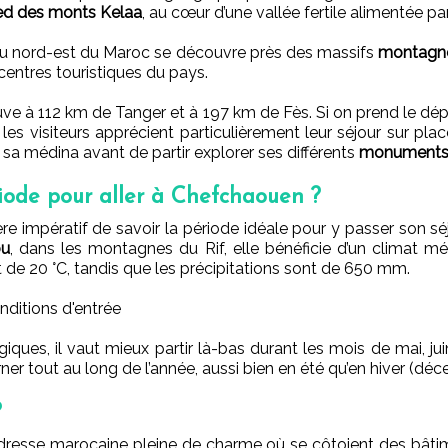
ed des monts Kelaa
, au cœur d’une vallée fertile alimentée 
 du nord-est du Maroc se découvre près des massifs
montagne
 centres touristiques du pays.
rouve à 112 km de Tanger et à 197 km de Fès. Si on prend le dé
les visiteurs apprécient particulièrement leur séjour sur place
s sa médina avant de partir explorer ses différents
monuments 
riode pour aller à Chefchaouen ?
avère impératif de savoir la période idéale pour y passer son séj
ou
, dans les montagnes du Rif, elle bénéficie d’un climat m
de 20 °C, tandis que les précipitations sont de 650 mm.
onditions d'entrée
ues, il vaut mieux partir là-bas durant les mois de mai, juin
rner tout au long de l’année, aussi bien en été qu’en hiver (déc
?
dresse marocaine pleine de charme où se côtoient des bâti