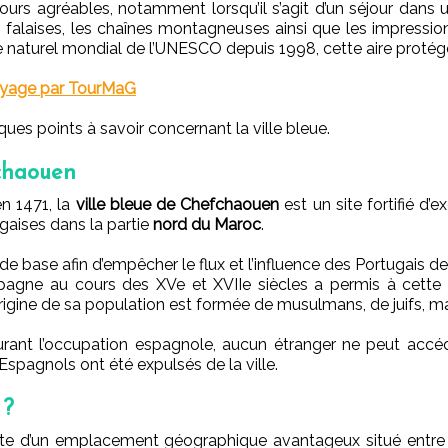
jours agréables, notamment lorsqu’il s’agit d’un séjour dan
s falaises, les chaînes montagneuses ainsi que les impressi
 naturel mondial de l’UNESCO depuis 1998, cette aire protégé
voyage par TourMaG
lques points à savoir concernant la ville bleue.
fchaouen
n 1471, la
ville bleue de Chefchaouen
est un site fortifié d’e
gaises dans la partie
nord du Maroc
.
s de base afin d’empêcher le flux et l’influence des Portugais d
spagne au cours des XVe et XVIIe siècles a permis à cette
’origine de sa population est formée de musulmans, de juifs, ma
rant l’occupation espagnole, aucun étranger ne peut accé
 Espagnols ont été expulsés de la ville.
 ?
e d’un emplacement géographique avantageux situé entre l