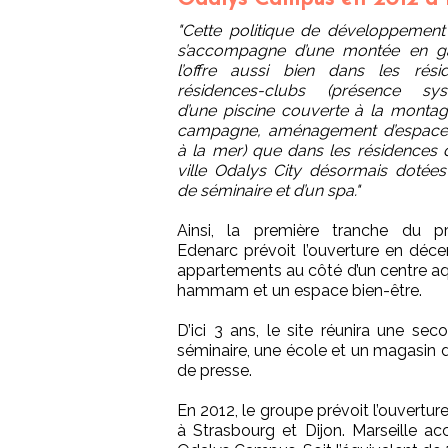
"Cette politique de développemen
s’accompagne d’une montée en 
l’offre aussi bien dans les rési
résidences-clubs (présence sys
d’une piscine couverte à la montag
campagne, aménagement d’espace 
à la mer) que dans les résidences 
ville Odalys City désormais dotées
de séminaire et d’un spa."
Ainsi, la première tranche du 
Edenarc prévoit l’ouverture en déc
appartements au côté d’un centre aqu
hammam et un espace bien-être.
D’ici 3 ans, le site réunira une sec
séminaire, une école et un magasin 
de presse.
En 2012, le groupe prévoit l’ouvertu
à Strasbourg et Dijon. Marseille ac