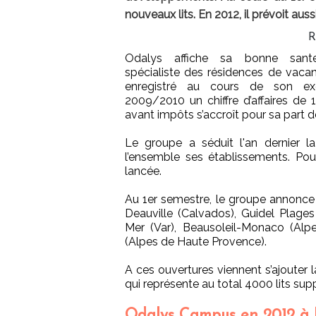
nouveaux lits. En 2012, il prévoit aus
R
Odalys affiche sa bonne sant
spécialiste des résidences de vaca
enregistré au cours de son exe
2009/2010 un chiffre d’affaires de 
avant impôts s’accroît pour sa part de
Le groupe a séduit l'an dernier la
l’ensemble ses établissements. Pou
lancée.
Au 1er semestre, le groupe annonce 
Deauville (Calvados), Guidel Plages
Mer (Var), Beausoleil-Monaco (Alpe
(Alpes de Haute Provence).
A ces ouvertures viennent s’ajouter la
qui représente au total 4000 lits sup
Odalys Campus en 2012 à 