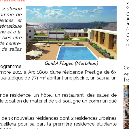
v
O
t soutenue
gamme de
A
dences et
h
tématique
A
ne et à la
C
bien-être
v
de centre-
O
 de salles
Guidel Plages (Morbihan)
Publi-n
programme
Co
embre 2011 à Arc 1800 d’une résidence Prestige de 63
ve
a-ludique de 771 m² abritant une piscine, un sauna, un
fr
onde résidence, un hôtel, un restaurant, des salles de
de location de matériel de ski, souligne un communiqué
re de 13 nouvelles résidences dont 2 résidences urbaines
cueillera pour sa part la première résidence étudiante