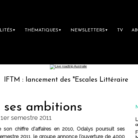
LITÉS
THÉMATIQUES
NEWSLETTERS
TV
A
▼
▼
▼
 lancement des "Escales Littéraires", la premi
 ses ambitions
 1er semestre 2011
L
a
son chiffre d'affaires en 2010, Odalys poursuit ses
F
emestre 2011, le groupe annonce l'ouverture de 4000
M