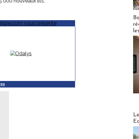
5 000 nouveaux lits.
Bo
ré
le
res
Distribu
Le
Ed