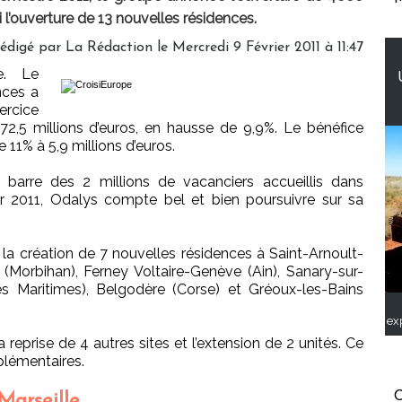
si l’ouverture de 13 nouvelles résidences.
édigé par La Rédaction le Mercredi 9 Février 2011 à 11:47
e. Le
nces a
rcice
172,5 millions d’euros, en hausse de 9,9%. Le bénéfice
 11% à 5,9 millions d’euros.
 barre des 2 millions de vacanciers accueillis dans
r 2011, Odalys compte bel et bien poursuivre sur sa
la création de 7 nouvelles résidences à Saint-Arnoult-
 (Morbihan), Ferney Voltaire-Genève (Ain), Sanary-sur-
s Maritimes), Belgodère (Corse) et Gréoux-les-Bains
ex
 reprise de 4 autres sites et l’extension de 2 unités. Ce
plémentaires.
C
Marseille