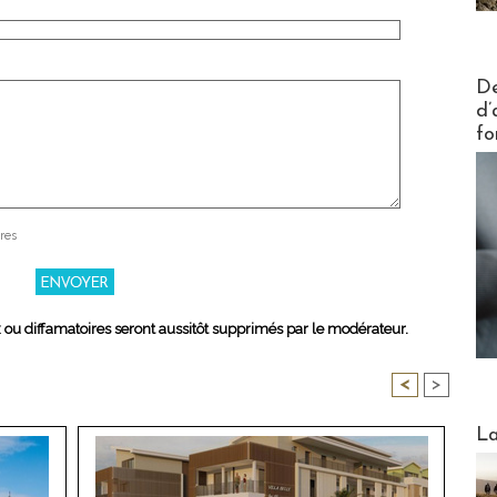
Actus V
De
d’
fo
res
x ou diffamatoires seront aussitôt supprimés par le modérateur.
<
>
Webinai
La