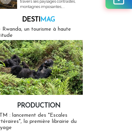
travers ses paysages contrastés,
montagnes imposantes,...
DESTI
MAG
MAG
 Rwanda, un tourisme à haute
titude
PRODUCTION
ion
TM : lancement des "Escales
ttéraires", la première librairie du
oyage