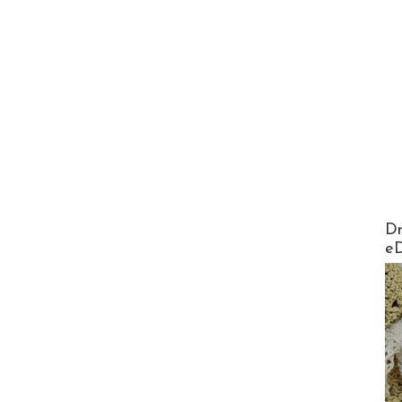
AirMa
Dr
e