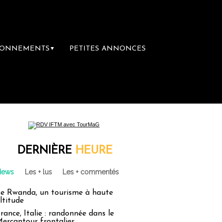
BONNEMENTS
PETITES ANNONCES
▼
ère librairie du voyage
Le groupe Sainte-
DERNIÈRE
HEURE
News
Les + lus
Les + commentés
e Rwanda, un tourisme à haute
ltitude
rance, Italie : randonnée dans le
ercantour frontalier