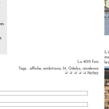
r
ges
s
Partez
L’
in
Lu 4015 fois
le
Tags
:
affiche
,
ambitions
,
lit
,
Odalys
,
résidence
Notez