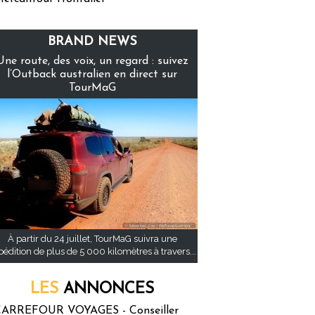
BRAND NEWS
Une route, des voix, un regard : suivez
l’Outback australien en direct sur
TourMaG
À partir du 24 juillet, TourMaG suivra une
pédition de plus de 5 000 kilomètres à travers...
LES
ANNONCES
ARREFOUR VOYAGES - Conseiller