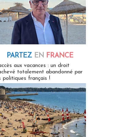
PARTEZ
EN
FRANCE
 en France
accès aux vacances : un droit
achevé totalement abandonné par
s politiques français !