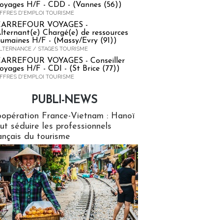
oyages H/F - CDD - (Vannes (56))
FFRES D'EMPLOI TOURISME
CARREFOUR VOYAGES -
lternant(e) Chargé(e) de ressources
umaines H/F - (Massy/Evry (91))
LTERNANCE / STAGES TOURISME
ARREFOUR VOYAGES - Conseiller
oyages H/F - CDI - (St Brice (77))
FFRES D'EMPLOI TOURISME
PUBLI-NEWS
ews
opération France-Vietnam : Hanoï
ut séduire les professionnels
ançais du tourisme