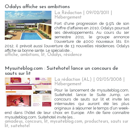
Odalys affiche ses ambitions
La Rédaction | 09/02/2011
|
Hébergement
Fort d'une progression de 9,9% de son
chiffre d'affaires en 2010, Odalys poursuit
ses développements. Au cours du 1er
semestre 2011, le groupe annonce
l'ouverture de 4000 nouveaux lits. En
2012, il prévoit aussi l’ouverture de 13 nouvelles résidences. Odalys
affiche sa bonne sante. Le spécialiste...
affiche
,
ambitions
,
lit
,
Odalys
,
résidence
Mysuiteblog.com : Suitehotel lance un concours de
sauts sur lit
La rédaction (AL) | 02/05/2008
|
Hébergement
Pour le lancement de mysuiteblog.com,
Suitehotel lance le Suite Jump, un
concours de sauts sur lit et invite les
internautes qui auront été les plus
originaux à séjourner le temps d’un week-
end dans l’hôtel de leur choix en Europe. Afin de faire connaître
mysuiteblog.com, Suitehotel invite les...
amadeus
,
concours
,
lit
,
mysuiteblog.com
,
producteurs
,
sauts sur
lit
,
suitehotel