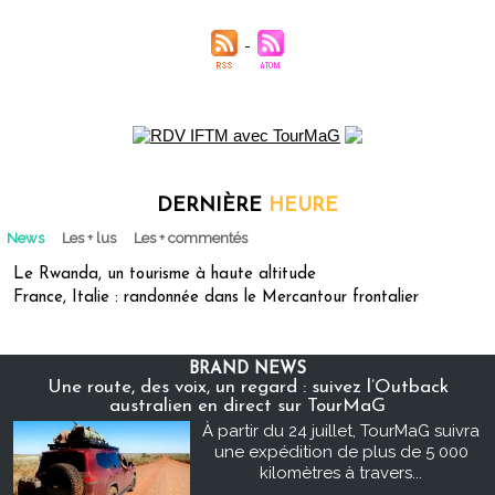
DERNIÈRE
HEURE
News
Les + lus
Les + commentés
Le Rwanda, un tourisme à haute altitude
France, Italie : randonnée dans le Mercantour frontalier
BRAND NEWS
Une route, des voix, un regard : suivez l’Outback
australien en direct sur TourMaG
À partir du 24 juillet, TourMaG suivra
une expédition de plus de 5 000
kilomètres à travers...