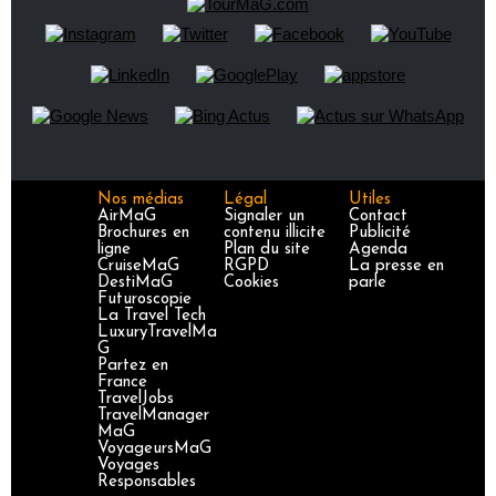
Nos médias
Légal
Utiles
AirMaG
Signaler un
Contact
Brochures en
contenu illicite
Publicité
ligne
Plan du site
Agenda
CruiseMaG
RGPD
La presse en
DestiMaG
Cookies
parle
Futuroscopie
La Travel Tech
LuxuryTravelMa
G
Partez en
France
TravelJobs
TravelManager
MaG
VoyageursMaG
Voyages
Responsables