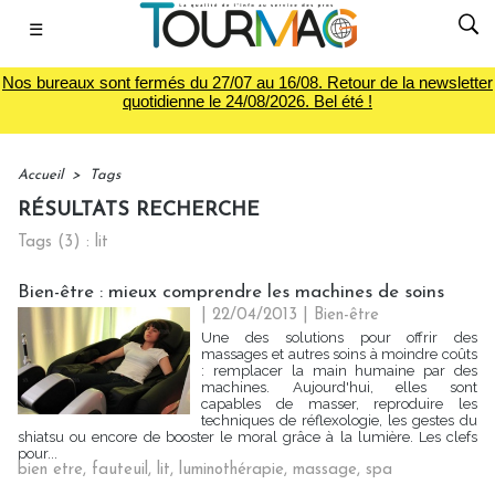
☰
Nos bureaux sont fermés du 27/07 au 16/08. Retour de la newsletter
quotidienne le 24/08/2026. Bel été !
Accueil
>
Tags
RÉSULTATS RECHERCHE
Tags (3) : lit
Bien-être : mieux comprendre les machines de soins
| 22/04/2013
|
Bien-être
Une des solutions pour offrir des
massages et autres soins à moindre coûts
: remplacer la main humaine par des
machines. Aujourd'hui, elles sont
capables de masser, reproduire les
techniques de réflexologie, les gestes du
shiatsu ou encore de booster le moral grâce à la lumière. Les clefs
pour...
bien etre
,
fauteuil
,
lit
,
luminothérapie
,
massage
,
spa