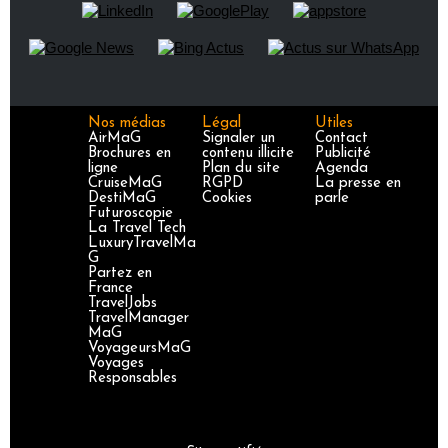
Nos médias
Légal
Utiles
AirMaG
Signaler un
Contact
Brochures en
contenu illicite
Publicité
ligne
Plan du site
Agenda
CruiseMaG
RGPD
La presse en
DestiMaG
Cookies
parle
Futuroscopie
La Travel Tech
LuxuryTravelMa
G
Partez en
France
TravelJobs
TravelManager
MaG
VoyageursMaG
Voyages
Responsables