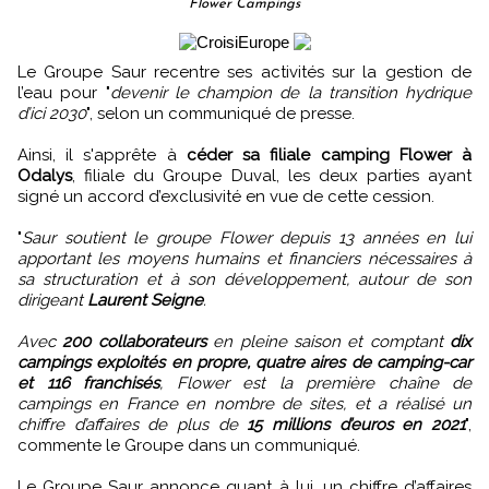
Flower Campings
Le Groupe Saur recentre ses activités sur la gestion de
l’eau pour "
devenir le champion de la transition hydrique
d’ici 2030
", selon un communiqué de presse.
Ainsi, il s'apprête à
céder sa filiale camping Flower à
Odalys
, filiale du Groupe Duval, les deux parties ayant
signé un accord d’exclusivité en vue de cette cession.
"
Saur soutient le groupe Flower depuis 13 années en lui
apportant les moyens humains et financiers nécessaires à
sa structuration et à son développement, autour de son
dirigeant
Laurent Seigne
.
Avec
200 collaborateurs
en pleine saison et comptant
dix
campings exploités en propre, quatre aires de camping-car
et 116 franchisés
, Flower est la première chaîne de
campings en France en nombre de sites, et a réalisé un
chiffre d’affaires de plus de
15 millions d’euros en 2021
",
commente le Groupe dans un communiqué.
Le Groupe Saur annonce quant à lui, un chiffre d’affaires