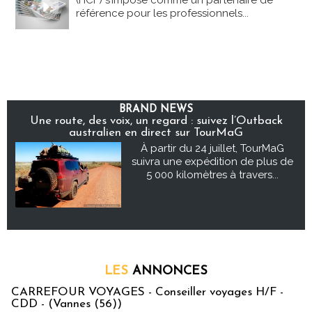
(HCF) s’impose comme un partenaire de
référence pour les professionnels...
BRAND NEWS
Une route, des voix, un regard : suivez l’Outback
australien en direct sur TourMaG
À partir du 24 juillet, TourMaG
suivra une expédition de plus de
5 000 kilomètres à travers...
LES
ANNONCES
CARREFOUR VOYAGES - Conseiller voyages H/F -
CDD - (Vannes (56))