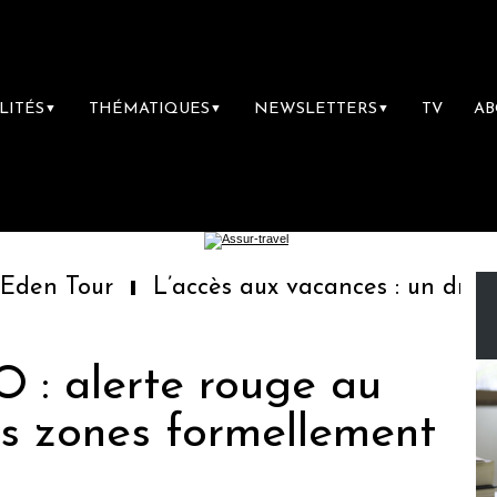
LITÉS
THÉMATIQUES
NEWSLETTERS
TV
A
▼
▼
▼
en Tour
L’accès aux vacances : un droit in
: alerte rouge au
es zones formellement