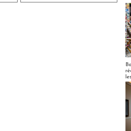
Bo
ré
le