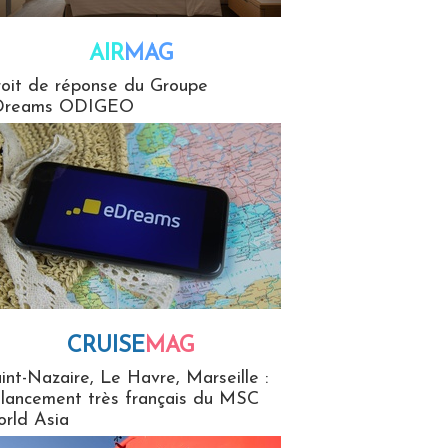
AIR
MAG
G
oit de réponse du Groupe
Dreams ODIGEO
CRUISE
MAG
MaG
int-Nazaire, Le Havre, Marseille :
 lancement très français du MSC
rld Asia