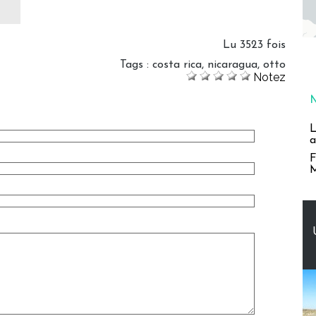
Lu 3523 fois
Tags
:
costa rica
,
nicaragua
,
otto
Notez
L
a
F
M