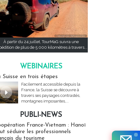
À partir du 24 juillet, TourMaG suivra une
pédition de plus de 5 000 kilomètres à travers...
WEBINAIRES
res
 Suisse en trois étapes
Facilement accessible depuis la
France, la Suisse se découvre à
travers ses paysages contrastés,
montagnes imposantes,...
PUBLI-NEWS
ews
opération France-Vietnam : Hanoï
ut séduire les professionnels
ançais du tourisme