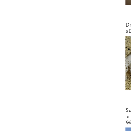
AirMa
Dr
e
Cruise
Sa
le
Wo