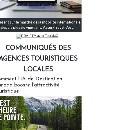
ésent sur le marché de la mobilité internationale
depuis plus de vingt ans, Assur-Travel s'est...
COMMUNIQUÉS DES
AGENCES TOURISTIQUES
LOCALES
qués des agences touristiques locales
mment l’IA de Destination
nada booste l’attractivité
uristique