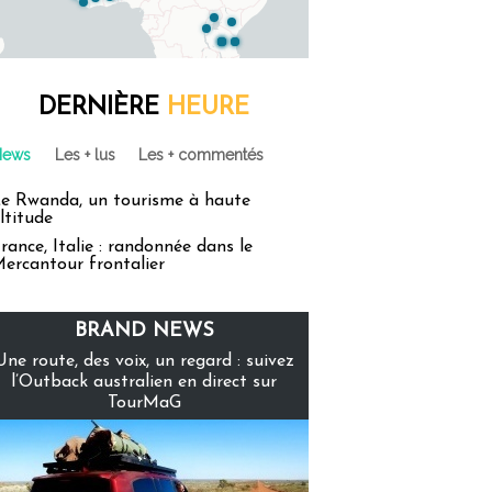
DERNIÈRE
HEURE
News
Les + lus
Les + commentés
e Rwanda, un tourisme à haute
ltitude
rance, Italie : randonnée dans le
ercantour frontalier
BRAND NEWS
Une route, des voix, un regard : suivez
l’Outback australien en direct sur
TourMaG