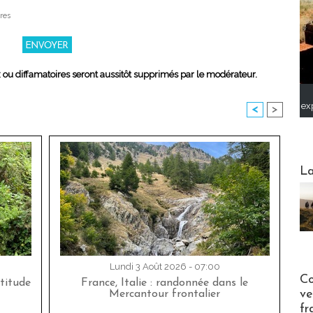
res
x ou diffamatoires seront aussitôt supprimés par le modérateur.
ex
<
>
Webinai
La
Lundi 3 Août 2026 - 07:00
Publi-n
Co
titude
France, Italie : randonnée dans le
ve
Mercantour frontalier
fr