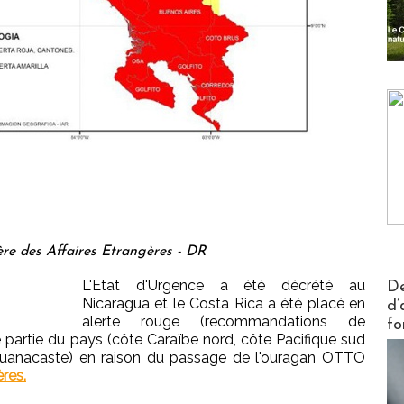
ère des Affaires Etrangères - DR
Actus V
L'Etat d'Urgence a été décrété au
De
Nicaragua et le Costa Rica a été placé en
d’
alerte rouge (recommandations de
fo
partie du pays (côte Caraïbe nord, côte Pacifique sud
Guanacaste) en raison du passage de l'ouragan OTTO
ères.