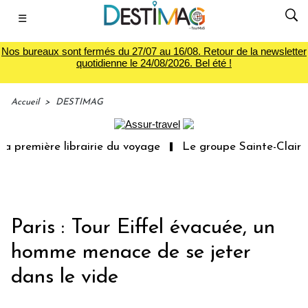
☰
Nos bureaux sont fermés du 27/07 au 16/08. Retour de la newsletter
quotidienne le 24/08/2026. Bel été !
Accueil
>
DESTIMAG
a première librairie du voyage
Le groupe Sainte-Claire 
Paris : Tour Eiffel évacuée, un
homme menace de se jeter
dans le vide