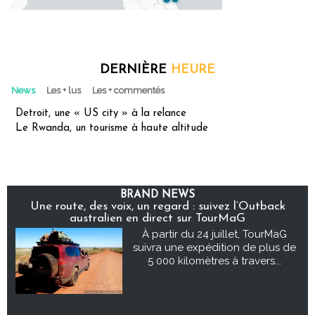
DERNIÈRE
HEURE
News
Les + lus
Les + commentés
Detroit, une « US city » à la relance
Le Rwanda, un tourisme à haute altitude
BRAND NEWS
Une route, des voix, un regard : suivez l’Outback
australien en direct sur TourMaG
À partir du 24 juillet, TourMaG
suivra une expédition de plus de
5 000 kilomètres à travers...