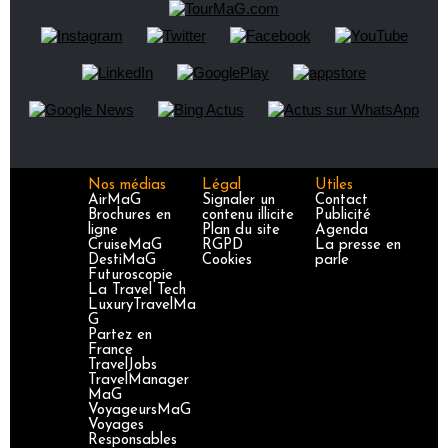
Nos médias
Légal
Utiles
AirMaG
Signaler un
Contact
Brochures en
contenu illicite
Publicité
ligne
Plan du site
Agenda
CruiseMaG
RGPD
La presse en
DestiMaG
Cookies
parle
Futuroscopie
La Travel Tech
LuxuryTravelMa
G
Partez en
France
TravelJobs
TravelManager
MaG
VoyageursMaG
Voyages
Responsables