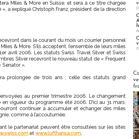
ra Miles & More en Suisse, et sera à ce titre chargée
v
O
e », a expliqué Christoph Franz, président de la direction
A
h
A
C
cevront dans le courant du mois un courrier personnel
v
Miles & More. S’ils acceptent, l’ensemble de leurs miles
O
er avril 2006. Les statuts Swiss Travel Silver et Swiss
mbres Silver recevront le nouveau statut de « Frequent
« Senator ».
Publi-n
Co
era prolongée de trois ans ; celle des statuts grand
ve
fr
t envoyées au premier trimestre 2006. Le changement
trée en vigueur du programme été 2006. D’ici au 31 mars,
ourront continuer à accumuler et échanger des miles
pagnie, comme à l’accoutumée.
nt le partenariat peuvent être consultées sur les sites
w.swiss.com
et
www.lufthansa.com
.