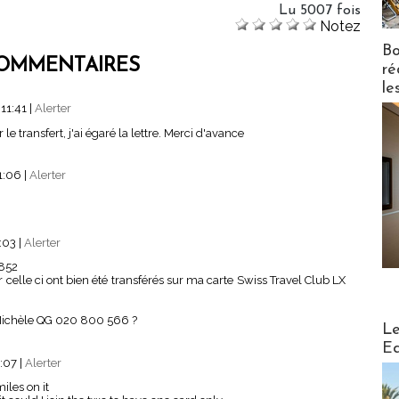
Lu 5007 fois
Notez
Bo
OMMENTAIRES
ré
le
 11:41
|
Alerter
 transfert, j'ai égaré la lettre. Merci d'avance
1:06
|
Alerter
5:03
|
Alerter
 852
celle ci ont bien été transférés sur ma carte Swiss Travel Club LX
ichèle QG 020 800 566 ?
Distribu
Le
Ed
5:07
|
Alerter
iles on it