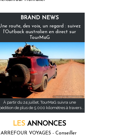
BRAND NEWS
Une route, des voix, un regard : suivez
l’Outback australien en direct sur
TourMaG
À partir du 24 juillet, TourMaG suivra une
pédition de plus de 5 000 kilomètres à travers...
LES
ANNONCES
ARREFOUR VOYAGES - Conseiller