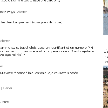
t could I join the two to have one card only
2006 21:58
|
Alerter
 cartes d'embarquement (voyage en Namibie )
Alerter
ramme swiss travel club, avec un identifiant et un numéro PIN;
Partez
re ces deux numéros ne sont plus opérationnels. Que dois-je faire
L’
20 098 milels!) ?
in
le
ter
s votre réponse à la question que je vous avais posée.
2
|
Alerter
 & More