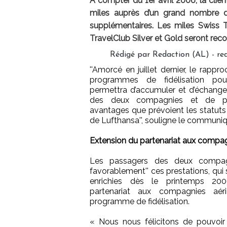
A compter du 1er avril 2006, la cli
miles auprès d’un grand nombre d
supplémentaires. Les miles Swiss Tr
TravelClub Silver et Gold seront re
Rédigé par Redaction (AL) - r
''Amorcé en juillet dernier, le rapp
programmes de fidélisation pourr
permettra d’accumuler et d’échanger
des deux compagnies et de pr
avantages que prévoient les statuts
de Lufthansa'', souligne le communiq
Extension du partenariat aux compag
Les passagers des deux compagni
favorablement'' ces prestations, qui
enrichies dès le printemps 200
partenariat aux compagnies aér
programme de fidélisation.
« Nous nous félicitons de pouvoir 