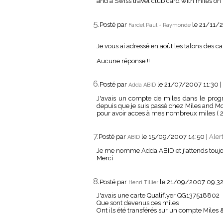
and a Swiss travel club card with miles on i
5.
Posté par
le 21/11/
Fardel Paul + Raymonde
Je vous ai adressé en aoùt les talons des
Aucune réponse !!
6.
Posté par
le 21/07/2007 11:30
|
Adda ABID
J'avais un compte de miles dans le prog
depuis que je suis passé chez Miles and Mo
pour avoir acces à mes nombreux miles ( 2
7.
Posté par
le 15/09/2007 14:50
|
Aler
ABID
Je me nomme Adda ABID et j'attends toujour
Merci
8.
Posté par
le 21/09/2007 09:3
Henri Tillier
J'avais une carte Qualiflyer QG137518802
Que sont devenus ces miles
Ont ils été transférés sur un compte Miles