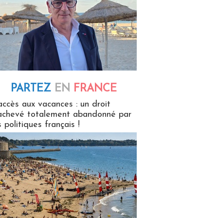
PARTEZ
EN
FRANCE
 en France
accès aux vacances : un droit
achevé totalement abandonné par
s politiques français !