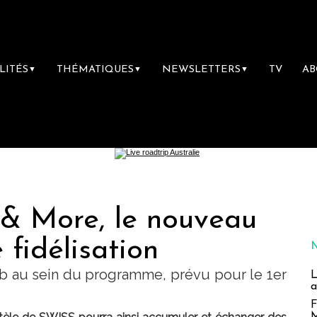
LITÉS
THÉMATIQUES
NEWSLETTERS
TV
A
▼
▼
▼
 & More, le nouveau
fidélisation
ub au sein du programme, prévu pour le 1er
L
a
F
M