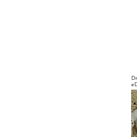
AirMa
Dr
e