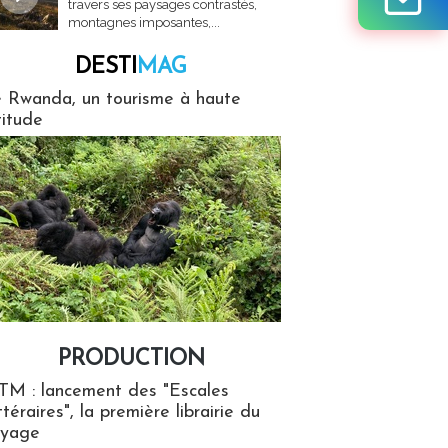
travers ses paysages contrastés,
montagnes imposantes,...
DESTI
MAG
MAG
 Rwanda, un tourisme à haute
titude
PRODUCTION
ion
TM : lancement des "Escales
ttéraires", la première librairie du
oyage