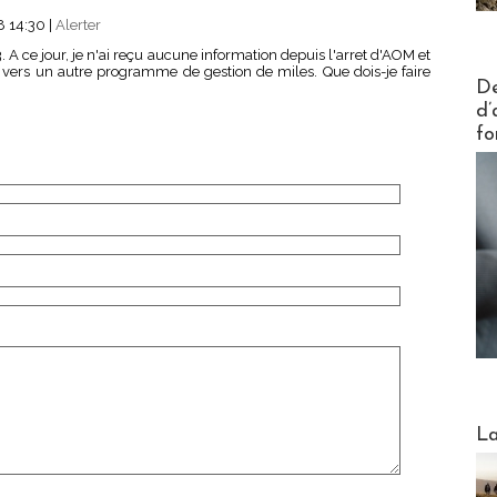
8 14:30
|
Alerter
. A ce jour, je n'ai reçu aucune information depuis l'arret d'AOM et
t vers un autre programme de gestion de miles. Que dois-je faire
Actus V
De
d’
fo
Webinai
La