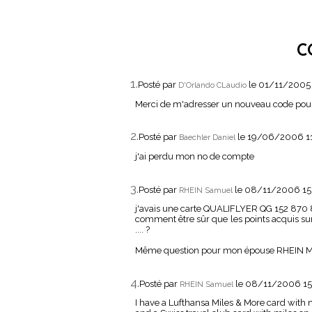
C
1.
Posté par
le 01/11/2005
D'Orlando CLaudio
Merci de m'adresser un nouveau code pour le
2.
Posté par
le 19/06/2006 1
Baechler Daniel
j'ai perdu mon no de compte
3.
Posté par
le 08/11/2006 1
RHEIN Samuel
j'avais une carte QUALIFLYER QG 152 870
comment être sûr que les points acquis sur 
.... ?
Même question pour mon épouse RHEIN M
4.
Posté par
le 08/11/2006 1
RHEIN Samuel
I have a Lufthansa Miles & More card with m