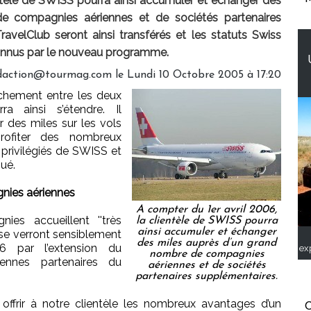
entèle de SWISS pourra ainsi accumuler et échanger des
e compagnies aériennes et de sociétés partenaires
avelClub seront ainsi transférés et les statuts Swiss
connus par le nouveau programme.
edaction@tourmag.com le Lundi 10 Octobre 2005 à 17:20
rochement entre les deux
a ainsi s’étendre. Il
 des miles sur les vols
ofiter des nombreux
 privilégiés de SWISS et
ué.
nies aériennes
A compter du 1er avril 2006,
es accueillent ''très
la clientèle de SWISS pourra
ainsi accumuler et échanger
 se verront sensiblement
des miles auprès d’un grand
6 par l’extension du
ex
nombre de compagnies
iennes partenaires du
aériennes et de sociétés
partenaires supplémentaires.
offrir à notre clientèle les nombreux avantages d’un
C