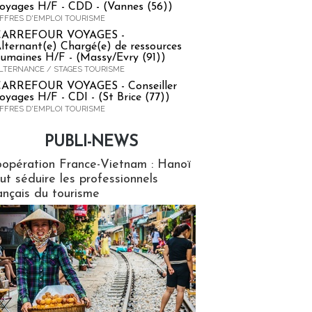
oyages H/F - CDD - (Vannes (56))
FFRES D'EMPLOI TOURISME
CARREFOUR VOYAGES -
lternant(e) Chargé(e) de ressources
umaines H/F - (Massy/Evry (91))
LTERNANCE / STAGES TOURISME
ARREFOUR VOYAGES - Conseiller
oyages H/F - CDI - (St Brice (77))
FFRES D'EMPLOI TOURISME
PUBLI-NEWS
ews
opération France-Vietnam : Hanoï
ut séduire les professionnels
ançais du tourisme