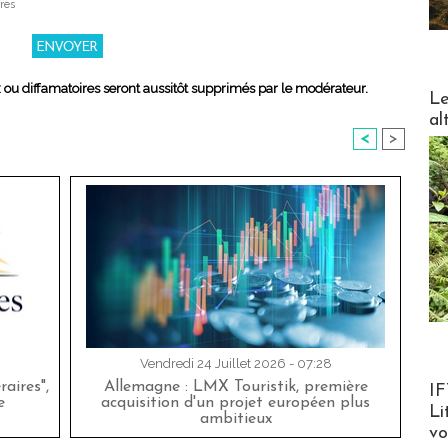
res
x ou diffamatoires seront aussitôt supprimés par le modérateur.
DESTI
Le
al
<
>
Vendredi 24 Juillet 2026 - 07:28
Product
aires",
Allemagne : LMX Touristik, première
IF
e
acquisition d'un projet européen plus
Li
ambitieux
v