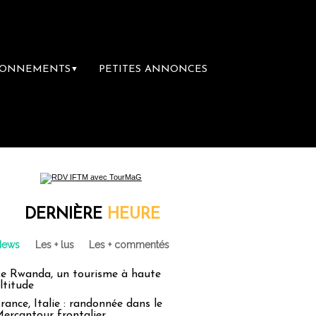
BONNEMENTS
PETITES ANNONCES
▼
DERNIÈRE
HEURE
News
Les + lus
Les + commentés
e Rwanda, un tourisme à haute
ltitude
rance, Italie : randonnée dans le
ercantour frontalier