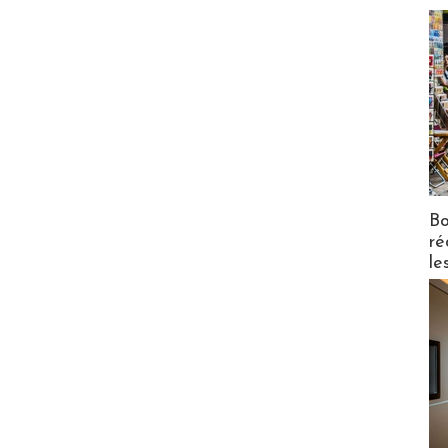
Bo
ré
le