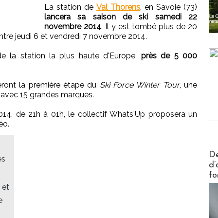
La station de
Val Thorens
, en Savoie (73)
lancera sa saison de ski samedi 22
novembre 2014
. Il y est tombé plus de 20
ntre jeudi 6 et vendredi 7 novembre 2014.
de la station la plus haute d'Europe,
près de 5 000
eront la première étape du
Ski Force Winter Tour
, une
l avec 15 grandes marques.
014, de 21h à 01h, le collectif Whats'Up proposera un
éo.
Actus V
De
es
d’
fo
 et
e