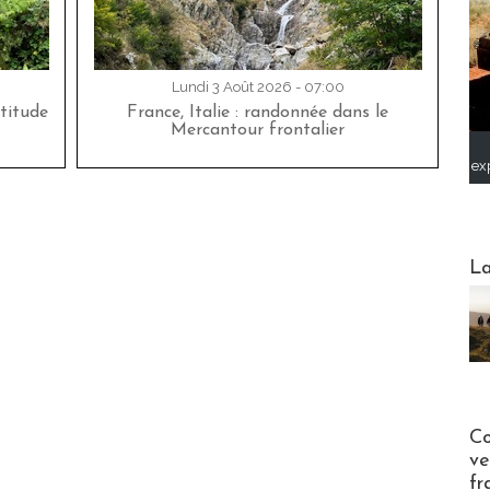
Lundi 3 Août 2026 - 07:00
titude
France, Italie : randonnée dans le
Mercantour frontalier
ex
Webinai
La
Publi-n
Co
ve
fr