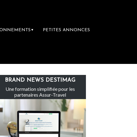
BONNEMENTS
PETITES ANNONCES
▼
ainte-Claire rachète Eden Tour
L’accès a
BRAND NEWS DESTIMAG
Une formation simplifiée pour les
partenaires Assur-Travel