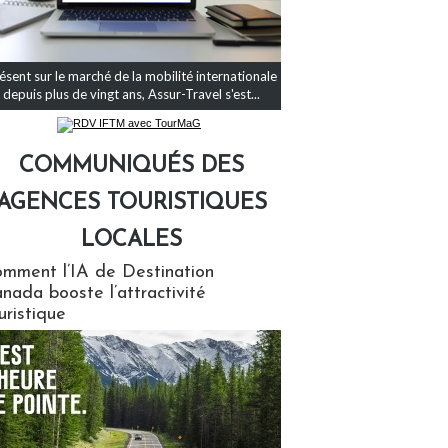
ésent sur le marché de la mobilité internationale
depuis plus de vingt ans, Assur-Travel s'est...
COMMUNIQUÉS DES
AGENCES TOURISTIQUES
LOCALES
qués des agences touristiques locales
mment l’IA de Destination
nada booste l’attractivité
uristique