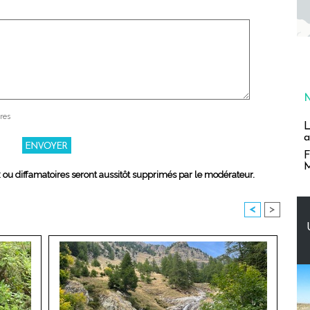
res
L
a
F
M
x ou diffamatoires seront aussitôt supprimés par le modérateur.
<
>