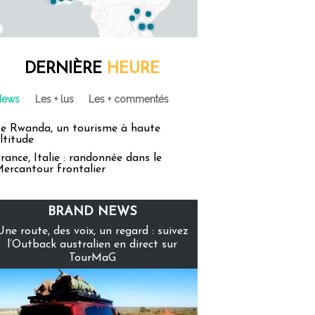
DERNIÈRE
HEURE
News
Les + lus
Les + commentés
e Rwanda, un tourisme à haute
ltitude
rance, Italie : randonnée dans le
ercantour frontalier
BRAND NEWS
Une route, des voix, un regard : suivez
l’Outback australien en direct sur
TourMaG