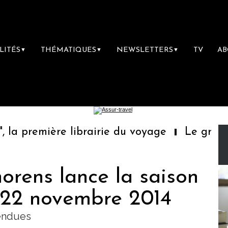
LITÉS
THÉMATIQUES
NEWSLETTERS
TV
A
▼
▼
▼
a première librairie du voyage
Le groupe S
horens lance la saison
 22 novembre 2014
tendues