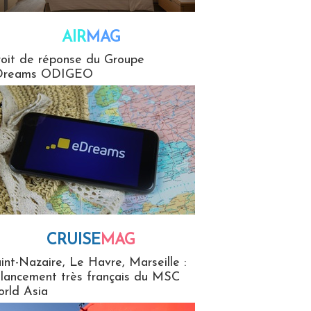
AIR
MAG
G
oit de réponse du Groupe
Dreams ODIGEO
CRUISE
MAG
MaG
int-Nazaire, Le Havre, Marseille :
 lancement très français du MSC
rld Asia