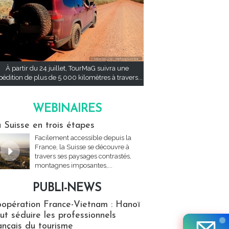
À partir du 24 juillet, TourMaG suivra une
pédition de plus de 5 000 kilomètres à travers...
WEBINAIRES
res
 Suisse en trois étapes
Facilement accessible depuis la
France, la Suisse se découvre à
travers ses paysages contrastés,
montagnes imposantes,...
PUBLI-NEWS
ews
opération France-Vietnam : Hanoï
ut séduire les professionnels
ançais du tourisme