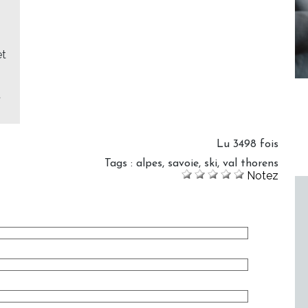
et
t
Lu 3498 fois
Tags
:
alpes
,
savoie
,
ski
,
val thorens
Notez