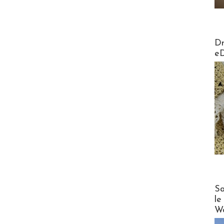
AirMa
Dr
e
Cruise
Sa
le
Wo