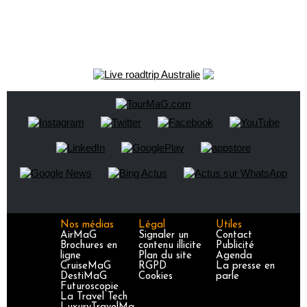
Nos médias
Légal
Utiles
AirMaG
Signaler un
Contact
Brochures en
contenu illicite
Publicité
ligne
Plan du site
Agenda
CruiseMaG
RGPD
La presse en
DestiMaG
Cookies
parle
Futuroscopie
La Travel Tech