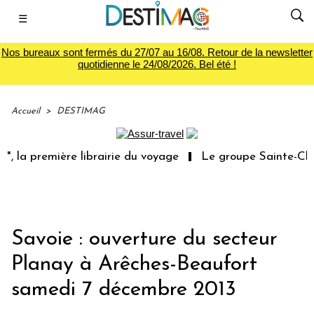
☰
Nos bureaux sont fermés du 27/07 au 16/08. Retour de la newsletter
quotidienne le 24/08/2026. Bel été !
Accueil
>
DESTIMAG
 la première librairie du voyage
Le groupe Sainte-Clair
Savoie : ouverture du secteur
Planay à Arêches-Beaufort
samedi 7 décembre 2013