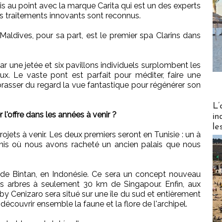
s au point avec la marque Carita qui est un des experts
es traitements innovants sont reconnus.
aldives, pour sa part, est le premier spa Clarins dans
 par une jetée et six pavillons individuels surplombent les
ux. Le vaste pont est parfait pour méditer, faire une
sser du regard la vue fantastique pour régénérer son
Partez
L’
offre dans les années à venir ?
in
le
jets à venir. Les deux premiers seront en Tunisie : un à
nis où nous avons racheté un ancien palais que nous
le de Bintan, en Indonésie. Ce sera un concept nouveau
s arbres à seulement 30 km de Singapour. Enfin, aux
 Cenizaro sera situé sur une île du sud et entièrement
découvrir ensemble la faune et la flore de l'archipel.