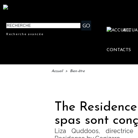
ACTUA
Recherche avancée
CONTACTS
Accueil
>
Bien-être
IFTM : 
The Residence
spas sont con
Liza Quddoos, directric