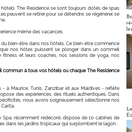
 hôtels The Residence se sont toujours dotés de spas
 peuvent se retirer pour se détendre, se régénérer, se
Bo
me.
ré
le
expérience même des vacances.
nt du bien-être dans nos hôtels. Ce bien-être commence
r que nos hôtes puissent se plonger dans un sommeil
e fitness et leurs coaches, nos sessions de yoga, nos
il commun à tous vos hôtels ou chaque The Residence
 à Maurice, Tunis, Zanzibar et aux Maldives - reflète
ropose des expériences, des rituels authentiques. Dans
spécificités, nous avons soigneusement sélectionné nos
Carita.
Distribu
Le
Ed
y Spa, récemment redécoré, dispose de 10 cabines de
ées dans les jardins tropicaux qui surplombent le lagon.