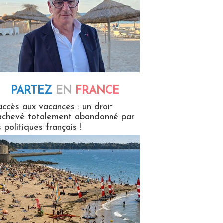
PARTEZ
EN
FRANCE
 en France
accès aux vacances : un droit
achevé totalement abandonné par
s politiques français !