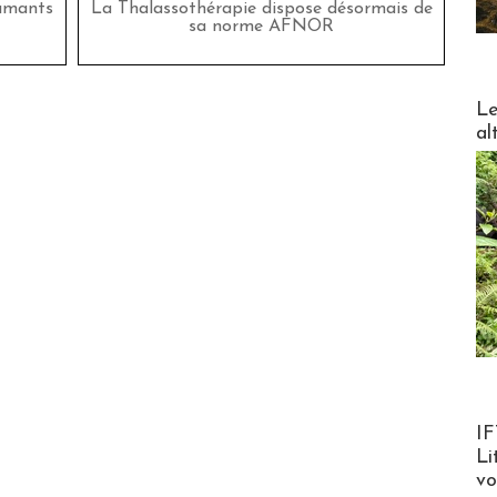
lamants
La Thalassothérapie dispose désormais de
sa norme AFNOR
DESTI
Le
al
Product
IF
Li
v