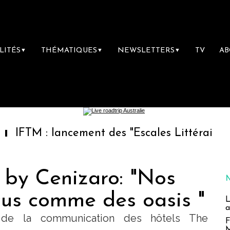
LITÉS
THÉMATIQUES
NEWSLETTERS
TV
A
▼
▼
▼
lancement des "Escales Littéraires", la premiè
 by Cenizaro: "Nos
çus comme des oasis "
L
a
e de la communication des hôtels The
F
M