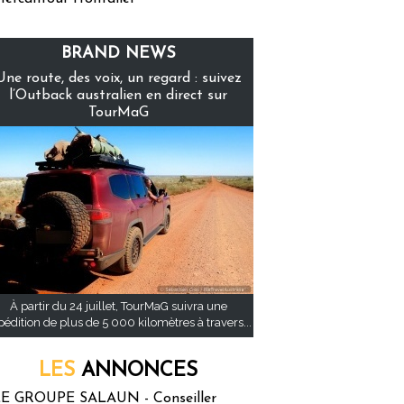
BRAND NEWS
Une route, des voix, un regard : suivez
l’Outback australien en direct sur
TourMaG
À partir du 24 juillet, TourMaG suivra une
pédition de plus de 5 000 kilomètres à travers...
LES
ANNONCES
E GROUPE SALAUN - Conseiller