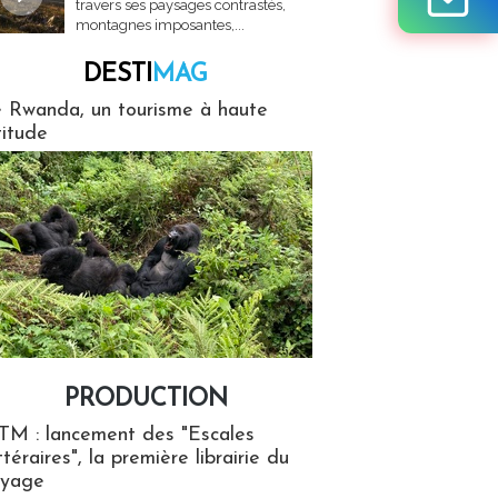
travers ses paysages contrastés,
montagnes imposantes,...
DESTI
MAG
MAG
 Rwanda, un tourisme à haute
titude
PRODUCTION
ion
TM : lancement des "Escales
ttéraires", la première librairie du
oyage