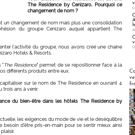
v
The Residence by Cenizaro. Pourquoi ce
O
changement de nom ?
A
nt un changement de nom mais plus une consolidation
h
hésion du groupe Cenizaro auquel appartient The
A
C
v
enter l'activité du groupe, nous avons créé une chaine
O
nizaro Hotels & Resorts.
 "
The Residence
" permet de se repositionner face à la
Publi-n
s différents produits entre eux.
Co
ve
à capitaliser sur le nom de The Residence en ouvrant 4
fr
trois ans à venir.
ance du bien-être dans les hôtels The Residence by
ctuelle, les exigences du mode de vie et le déséquilibre
le besoin d'être pris-en-main pour se sentir mieux ainsi
plaisir.