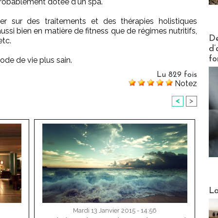
probablement dotée d'un spa.
r sur des traitements et des thérapies holistiques
i bien en matière de fitness que de régimes nutritifs,
Actus V
De
etc.
d’
fo
ode de vie plus sain.
Lu 829 fois
Notez
<
>
Webinai
La
Mardi 13 Janvier 2015 - 14:56