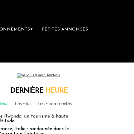
BONNEMENTS
PETITES ANNONCES
▼
re librairie du voyage
Le groupe Sainte-C
DERNIÈRE
HEURE
News
Les + lus
Les + commentés
e Rwanda, un tourisme à haute
ltitude
rance, Italie : randonnée dans le
ercantour frontalier