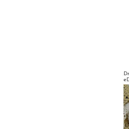
AirMa
Dr
e