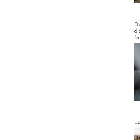
Actus V
De
d’
fo
Webinai
La