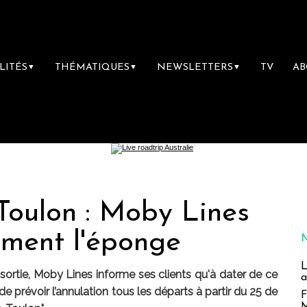
LITÉS
THÉMATIQUES
NEWSLETTERS
TV
A
▼
▼
▼
Toulon : Moby Lines
vement l'éponge
L
 sortie, Moby Lines informe ses clients qu'à dater de ce
a
e prévoir l’annulation tous les départs à partir du 25 de
F
M