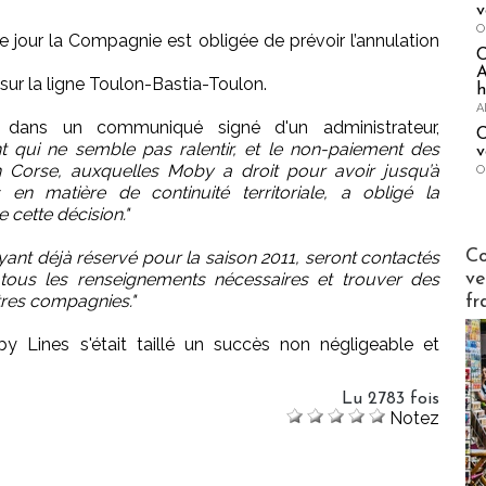
v
O
 jour la Compagnie est obligée de prévoir l’annulation
A
 sur la ligne Toulon-Bastia-Toulon.
h
A
e dans un communiqué signé d'un administrateur,
C
t qui ne semble pas ralentir, et le non-paiement des
v
 Corse, auxquelles Moby a droit pour avoir jusqu’à
O
n matière de continuité territoriale, a obligé la
cette décision."
Publi-n
Co
ant déjà réservé pour la saison 2011, seront contactés
ve
 tous les renseignements nécessaires et trouver des
tres compagnies."
fr
y Lines s'était taillé un succès non négligeable et
Lu 2783 fois
Notez