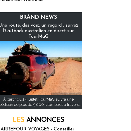
BRAND NEWS
Une route, des voix, un regard : suivez
l’Outback australien en direct sur
TourMaG
À partir du 24 juillet, TourMaG suivra une
pédition de plus de 5 000 kilomètres à travers...
LES
ANNONCES
ARREFOUR VOYAGES - Conseiller