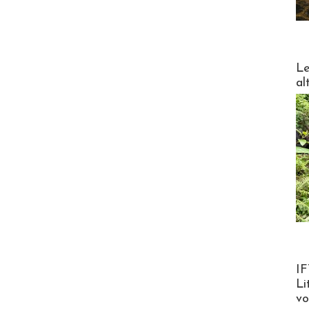
DESTI
Le
al
Product
IF
Li
v