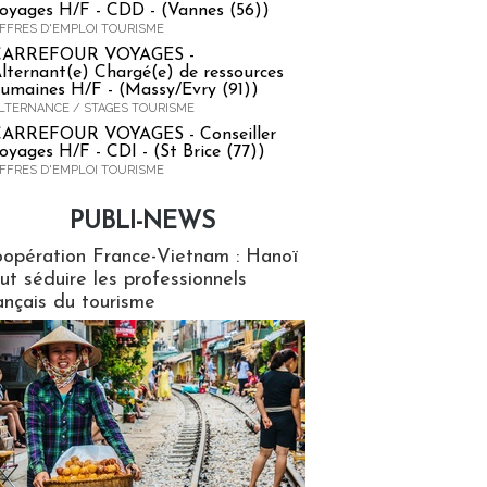
oyages H/F - CDD - (Vannes (56))
FFRES D'EMPLOI TOURISME
CARREFOUR VOYAGES -
lternant(e) Chargé(e) de ressources
umaines H/F - (Massy/Evry (91))
LTERNANCE / STAGES TOURISME
ARREFOUR VOYAGES - Conseiller
oyages H/F - CDI - (St Brice (77))
FFRES D'EMPLOI TOURISME
PUBLI-NEWS
ews
opération France-Vietnam : Hanoï
ut séduire les professionnels
ançais du tourisme