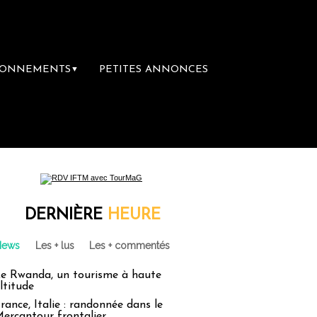
BONNEMENTS
PETITES ANNONCES
▼
DERNIÈRE
HEURE
News
Les + lus
Les + commentés
e Rwanda, un tourisme à haute
ltitude
rance, Italie : randonnée dans le
ercantour frontalier