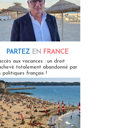
PARTEZ
EN
FRANCE
 en France
accès aux vacances : un droit
achevé totalement abandonné par
s politiques français !