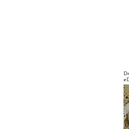
AirMa
Dr
e