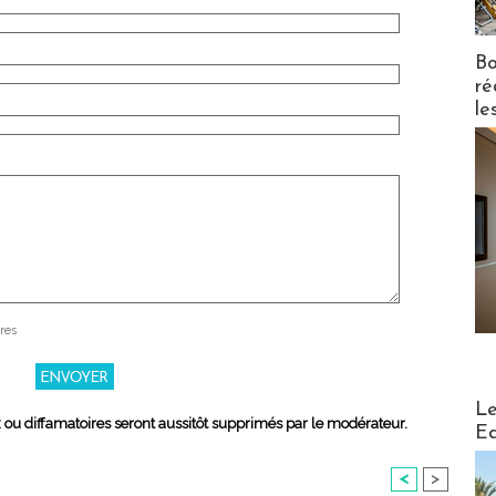
Bo
ré
le
res
Distribu
Le
x ou diffamatoires seront aussitôt supprimés par le modérateur.
Ed
<
>