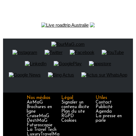
Nos médias
Légal
Utiles
AirMaG
Signaler un
Contact
Brochures en
contenu illicite
Publicité
ligne
Plan du site
Agenda
CruiseMaG
RGPD
La presse en
DestiMaG
Cookies
parle
Futuroscopie
La Travel Tech
LuxuryTravelMa