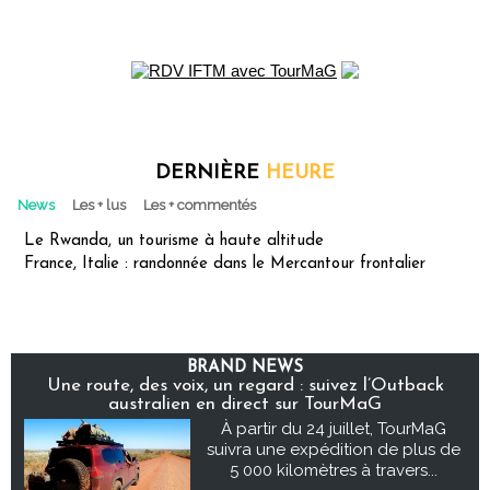
DERNIÈRE
HEURE
News
Les + lus
Les + commentés
Le Rwanda, un tourisme à haute altitude
France, Italie : randonnée dans le Mercantour frontalier
BRAND NEWS
Une route, des voix, un regard : suivez l’Outback
australien en direct sur TourMaG
À partir du 24 juillet, TourMaG
suivra une expédition de plus de
5 000 kilomètres à travers...