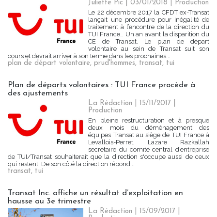
Juliette Pic | 03/01/2018
|
Production
Le 22 décembre 2017 la CFDT ex-Transat
lançait une procédure pour inégalité de
traitement à l’encontre de la direction du
TUI France… Un an avant la disparition du
CE de Transat. Le plan de départ
volontaire au sein de Transat suit son
cours et devrait arriver à son terme dans les prochaines...
plan de départ volontaire
,
prud'hommes
,
transat
,
tui
Plan de départs volontaires : TUI France procède à
des ajustements
La Rédaction
| 15/11/2017
|
Production
En pleine restructuration et à presque
deux mois du déménagement des
équipes Transat au siège de TUI France à
Levallois-Perret, Lazare Razkallah
secrétaire du comité central d’entreprise
de TUI/Transat souhaiterait que la direction s'occupe aussi de ceux
qui restent. De son côté la direction répond...
transat
,
tui
Transat Inc. affiche un résultat d’exploitation en
hausse au 3e trimestre
La Rédaction
| 15/09/2017
|