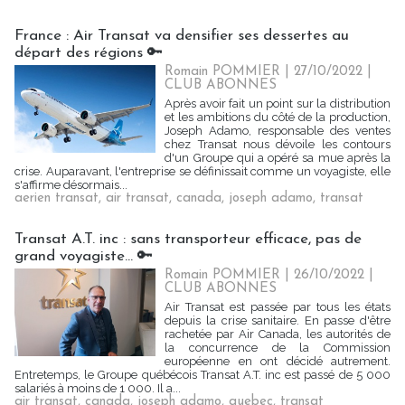
France : Air Transat va densifier ses dessertes au
départ des régions 🔑
Romain POMMIER
| 27/10/2022
|
CLUB ABONNES
Après avoir fait un point sur la distribution
et les ambitions du côté de la production,
Joseph Adamo, responsable des ventes
chez Transat nous dévoile les contours
d'un Groupe qui a opéré sa mue après la
crise. Auparavant, l'entreprise se définissait comme un voyagiste, elle
s'affirme désormais...
aerien transat
,
air transat
,
canada
,
joseph adamo
,
transat
Transat A.T. inc : sans transporteur efficace, pas de
grand voyagiste... 🔑
Romain POMMIER
| 26/10/2022
|
CLUB ABONNES
Air Transat est passée par tous les états
depuis la crise sanitaire. En passe d'être
rachetée par Air Canada, les autorités de
la concurrence de la Commission
européenne en ont décidé autrement.
Entretemps, le Groupe québécois Transat A.T. inc est passé de 5 000
salariés à moins de 1 000. Il a...
air transat
,
canada
,
joseph adamo
,
quebec
,
transat