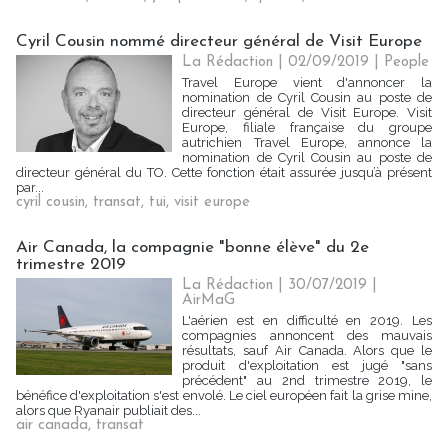
Cyril Cousin nommé directeur général de Visit Europe
La Rédaction
| 02/09/2019
|
People
Travel Europe vient d'annoncer la
nomination de Cyril Cousin au poste de
directeur général de Visit Europe. Visit
Europe, filiale française du groupe
autrichien Travel Europe, annonce la
nomination de Cyril Cousin au poste de
directeur général du TO. Cette fonction était assurée jusqu’à présent
par...
cyril cousin
,
transat
,
tui
,
visit europe
Air Canada, la compagnie "bonne élève" du 2e
trimestre 2019
La Rédaction
| 30/07/2019
|
AirMaG
L'aérien est en difficulté en 2019. Les
compagnies annoncent des mauvais
résultats, sauf Air Canada. Alors que le
produit d'exploitation est jugé "sans
précédent" au 2nd trimestre 2019, le
bénéfice d'exploitation s'est envolé. Le ciel européen fait la grise mine,
alors que Ryanair publiait des...
air canada
,
transat