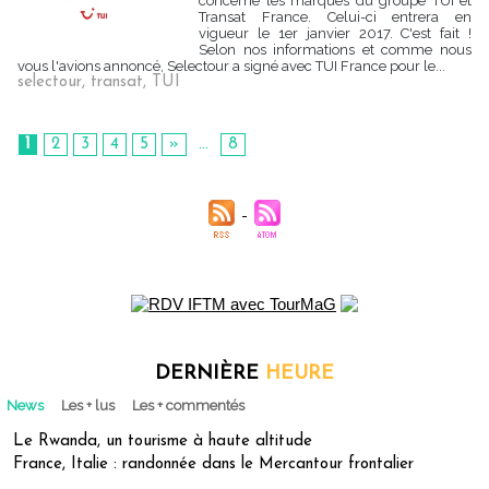
concerne les marques du groupe TUI et
Transat France. Celui-ci entrera en
vigueur le 1er janvier 2017. C'est fait !
Selon nos informations et comme nous
vous l'avions annoncé, Selectour a signé avec TUI France pour le...
selectour
,
transat
,
TUI
1
2
3
4
5
»
...
8
DERNIÈRE
HEURE
News
Les + lus
Les + commentés
Le Rwanda, un tourisme à haute altitude
France, Italie : randonnée dans le Mercantour frontalier