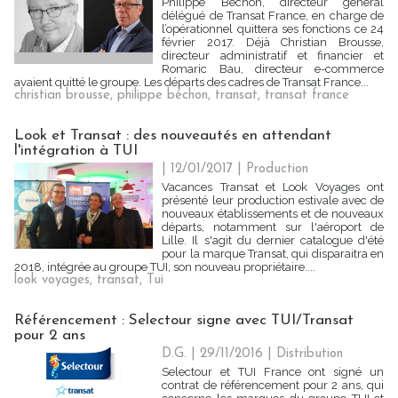
Philippe Béchon, directeur général
délégué de Transat France, en charge de
l’opérationnel quittera ses fonctions ce 24
février 2017. Déjà Christian Brousse,
directeur administratif et financier et
Romaric Bau, directeur e-commerce
avaient quitté le groupe. Les départs des cadres de Transat France...
christian brousse
,
philippe béchon
,
transat
,
transat france
Look et Transat : des nouveautés en attendant
l'intégration à TUI
| 12/01/2017
|
Production
Vacances Transat et Look Voyages ont
présenté leur production estivale avec de
nouveaux établissements et de nouveaux
départs, notamment sur l'aéroport de
Lille. Il s'agit du dernier catalogue d'été
pour la marque Transat, qui disparaitra en
2018, intégrée au groupe TUI, son nouveau propriétaire....
look voyages
,
transat
,
Tui
Référencement : Selectour signe avec TUI/Transat
pour 2 ans
D.G. | 29/11/2016
|
Distribution
Selectour et TUI France ont signé un
contrat de référencement pour 2 ans, qui