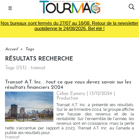
☰
Nos bureaux sont fermés du 27/07 au 16/08. Retour de la newsletter
quotidienne le 24/08/2026. Bel été !
Accueil
>
Tags
RÉSULTATS RECHERCHE
Tags (153) : transat
Transat A.T. Inc. : tout ce que vous devez savoir sur les
résultats financiers 2024
Céline Eymery
| 13/12/2024
|
Production
Transat A.T. Inc. a présenté ses résultats.
Sur le 4e trimestre 2024, le groupe affiche
une hausse des revenus et de la
rentabilité. Sur l'ensemble de l'année, les
revenus sont en croissance, mais la perte
nette s'accentue par rapport à 2023. Transat A.T. Inc. au Canada a
publié ses résultats pour...
transat