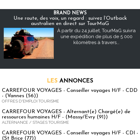
BRAND NEWS
Une route, des voix, un regard : suivez l’Outback
australien en direct sur TourMaG
À partir du 24 juillet, TourMaG suivra
une expédition de plus de 5 000
kilomètres à travers...
LES
ANNONCES
CARREFOUR VOYAGES - Conseiller voyages H/F - CDD
- (Vannes (56))
OFFRES D'EMPLOI TOURISME
CARREFOUR VOYAGES - Alternant(e) Chargé(e) de
ressources humaines H/F - (Massy/Evry (91))
ALTERNANCE / STAGES TOURISME
CARREFOUR VOYAGES - Conseiller voyages H/F - CDI -
(St Brice (77))