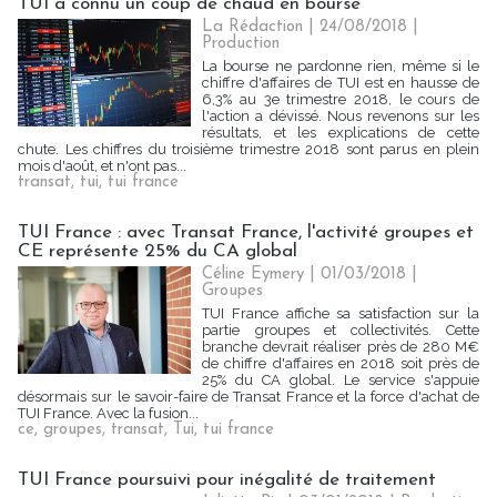
TUI a connu un coup de chaud en bourse
La Rédaction
| 24/08/2018
|
Production
La bourse ne pardonne rien, même si le
chiffre d'affaires de TUI est en hausse de
6,3% au 3e trimestre 2018, le cours de
l'action a dévissé. Nous revenons sur les
résultats, et les explications de cette
chute. Les chiffres du troisième trimestre 2018 sont parus en plein
mois d'août, et n'ont pas...
transat
,
tui
,
tui france
TUI France : avec Transat France, l'activité groupes et
CE représente 25% du CA global
Céline Eymery | 01/03/2018
|
Groupes
TUI France affiche sa satisfaction sur la
partie groupes et collectivités. Cette
branche devrait réaliser près de 280 M€
de chiffre d'affaires en 2018 soit près de
25% du CA global. Le service s'appuie
désormais sur le savoir-faire de Transat France et la force d'achat de
TUI France. Avec la fusion...
ce
,
groupes
,
transat
,
Tui
,
tui france
TUI France poursuivi pour inégalité de traitement