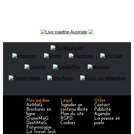
Nos médias
Légal
Utiles
AirMaG
Signaler un
Contact
Brochures en
contenu illicite
Publicité
ligne
Plan du site
Agenda
CruiseMaG
RGPD
La presse en
DestiMaG
Cookies
parle
Futuroscopie
La Travel Tech