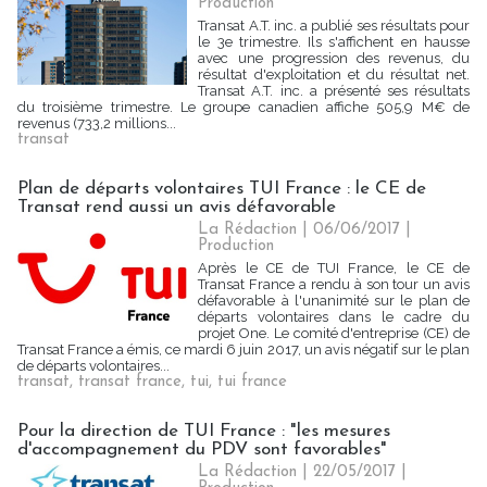
Production
Transat A.T. inc. a publié ses résultats pour
le 3e trimestre. Ils s'affichent en hausse
avec une progression des revenus, du
résultat d'exploitation et du résultat net.
Transat A.T. inc. a présenté ses résultats
du troisième trimestre. Le groupe canadien affiche 505,9 M€ de
revenus (733,2 millions...
transat
Plan de départs volontaires TUI France : le CE de
Transat rend aussi un avis défavorable
La Rédaction
| 06/06/2017
|
Production
Après le CE de TUI France, le CE de
Transat France a rendu à son tour un avis
défavorable à l'unanimité sur le plan de
départs volontaires dans le cadre du
projet One. Le comité d'entreprise (CE) de
Transat France a émis, ce mardi 6 juin 2017, un avis négatif sur le plan
de départs volontaires...
transat
,
transat france
,
tui
,
tui france
Pour la direction de TUI France : "les mesures
d'accompagnement du PDV sont favorables"
La Rédaction
| 22/05/2017
|