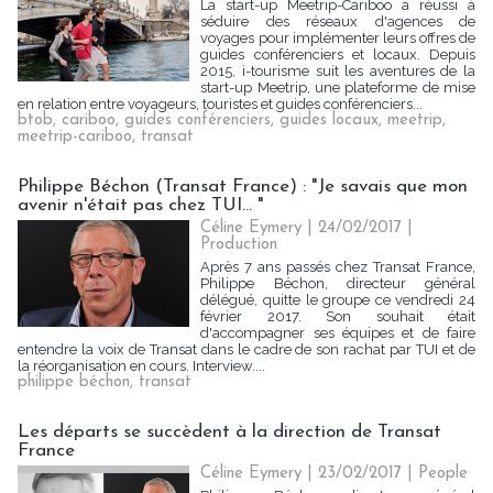
La start-up Meetrip-Cariboo a réussi à
séduire des réseaux d'agences de
voyages pour implémenter leurs offres de
guides conférenciers et locaux. Depuis
2015, i-tourisme suit les aventures de la
start-up Meetrip, une plateforme de mise
en relation entre voyageurs, touristes et guides conférenciers...
btob
,
cariboo
,
guides conférenciers
,
guides locaux
,
meetrip
,
meetrip-cariboo
,
transat
Philippe Béchon (Transat France) : "Je savais que mon
avenir n'était pas chez TUI... "
Céline Eymery | 24/02/2017
|
Production
Après 7 ans passés chez Transat France,
Philippe Béchon, directeur général
délégué, quitte le groupe ce vendredi 24
février 2017. Son souhait était
d'accompagner ses équipes et de faire
entendre la voix de Transat dans le cadre de son rachat par TUI et de
la réorganisation en cours. Interview....
philippe béchon
,
transat
Les départs se succèdent à la direction de Transat
France
Céline Eymery | 23/02/2017
|
People