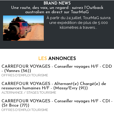
BRAND NEWS
Une route, des voix, un regard : suivez l’Outback
australien en direct sur TourMaG
À partir du 24 juillet, TourMaG suivra
une expédition de plus de 5 000
kilomètres à travers...
LES
ANNONCES
CARREFOUR VOYAGES - Conseiller voyages H/F - CDD
- (Vannes (56))
OFFRES D'EMPLOI TOURISME
CARREFOUR VOYAGES - Alternant(e) Chargé(e) de
ressources humaines H/F - (Massy/Evry (91))
ALTERNANCE / STAGES TOURISME
CARREFOUR VOYAGES - Conseiller voyages H/F - CDI -
(St Brice (77))
OFFRES D'EMPLOI TOURISME