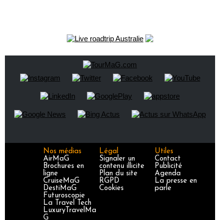
Nos médias
Légal
Utiles
AirMaG
Signaler un
Contact
Brochures en
contenu illicite
Publicité
ligne
Plan du site
Agenda
CruiseMaG
RGPD
La presse en
DestiMaG
Cookies
parle
Futuroscopie
La Travel Tech
LuxuryTravelMa
G