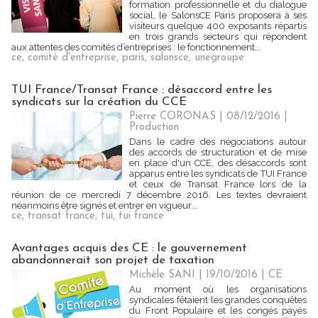
formation professionnelle et du dialogue
social, le SalonsCE Paris proposera à ses
visiteurs quelque 400 exposants répartis
en trois grands secteurs qui répondent
aux attentes des comités d’entreprises : le fonctionnement...
ce
,
comité d'entreprise
,
paris
,
salonsce
,
unegroupe
TUI France/Transat France : désaccord entre les
syndicats sur la création du CCE
Pierre CORONAS | 08/12/2016
|
Production
Dans le cadre des négociations autour
des accords de structuration et de mise
en place d'un CCE, des désaccords sont
apparus entre les syndicats de TUI France
et ceux de Transat France lors de la
réunion de ce mercredi 7 décembre 2016. Les textes devraient
néanmoins être signés et entrer en vigueur...
ce
,
transat france
,
tui
,
tui france
Avantages acquis des CE : le gouvernement
abandonnerait son projet de taxation
Michèle SANI
| 19/10/2016
|
CE
Au moment où les organisations
syndicales fêtaient les grandes conquêtes
du Front Populaire et les congés payés