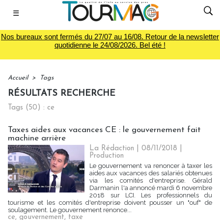
☰
Nos bureaux sont fermés du 27/07 au 16/08. Retour de la newsletter
quotidienne le 24/08/2026. Bel été !
Accueil
>
Tags
RÉSULTATS RECHERCHE
Tags (50) : ce
Taxes aides aux vacances CE : le gouvernement fait
machine arrière
La Rédaction
| 08/11/2018
|
Production
Le gouvernement va renoncer à taxer les
aides aux vacances des salariés obtenues
via les comités d'entreprise. Gérald
Darmanin l'a annoncé mardi 6 novembre
2018 sur LCI. Les professionnels du
tourisme et les comités d'entreprise doivent pousser un "ouf" de
soulagement. Le gouvernement renonce...
ce
,
gouvernement
,
taxe