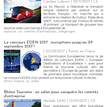
Caroline Lelievre
| 29/11/2017
|
CE
La loi Macron a libéralisé le transport
longue distance par autocar sur le
territoire français. Un marché qui a
entrainé la création de Ouibus, filiale de la
SNCF, concurrencé par Flixbus et Isilines
(Eurolines). Le transport de groupes leur
sourit et reste une manne à fort potentiel de...
autocar
,
ce
,
comités d'entreprises
,
unegroupe
Le concours EDEN 2017 : inscriptions jusqu’au 29
septembre 2017 !
| 30/08/2017
|
Partez en France
La Commission Européenne lance la 9e
édition du concours EDEN, « European
Destinations of ExcelleNce », avec pour
thème le tourisme culturel, afin de
permettre à l’Europe de garder son statut
de première place touristique mondiale.
Le concours EDEN 2017 portant sur le tourisme culturel invite les...
atotu france
,
ce
,
eden
Rhône Tourisme : un salon pour conquérir les comités
d’entreprise
Michèle SANI
| 10/05/2017
|
CE
Pour promouvoir son offre touristique