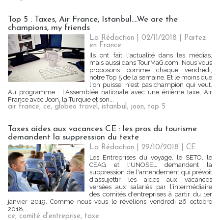
Top 5 : Taxes, Air France, Istanbul....We are the
champions, my friends
La Rédaction
| 02/11/2018
|
Partez
en France
Ils ont fait l'actualité dans les médias,
mais aussi dans TourMaG.com. Nous vous
proposons comme chaque vendredi,
notre Top 5 de la semaine. Et le moins que
l'on puisse, n'est pas champion qui veut.
Au programme : l'Assemblée nationale avec une énième taxe, Air
France avec Joon, la Turquie et son...
air france
,
ce
,
globeo travel
,
istanbul
,
joon
,
top 5
Taxes aides aux vacances CE : les pros du tourisme
demandent la suppression du texte
La Rédaction
| 29/10/2018
|
CE
Les Entreprises du voyage, le SETO, le
CEAG et l'UNOSEL demandent la
suppression de l'amendement qui prévoit
d'assujettir les aides aux vacances
versées aux salariés par l’intermédiaire
des comités d'entreprises à partir du 1er
janvier 2019. Comme nous vous le révélions vendredi 26 octobre
2018,...
ce
,
comité d'entreprise
,
taxe