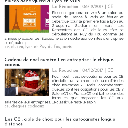
Eluceo débarquera à Lyon en 2018
La Rédaction
| 06/12/2017
|
CE
Eleceo organisera en 2018 un salon au
stade de France à Paris en février et
débarque pour la première fois à Lyon au
Groupama Stadium en mars. Les
Rencontres des CE, de leurs côté se
dérouleront au Puy du Fou comme les
années précédentes. Eluceo, le salon dédié aux comités d'entreprise
se déroulera...
ce
,
eluceo
,
lyon et Puy du fou
,
paris
Cadeau de noël numéro 1 en entreprise : le chèque-
cadeau
La Rédaction
| 04/12/2017
|
CE
Pour Noël, il est de coutume pour les CE
d'installer un sapin de noël ou d'offrir des
chèques-cadeaux. Mais concrètement,
quelles sont les obligations pour les CE ?
SalonsCR et France CR ont fait le tour des
formules que proposent les CE aux
salariés de leur entreprises. Le classique reste le sapin...
ce
,
chèques cadeaux
Les CE : cible de choix pour les autocaristes longue
distance