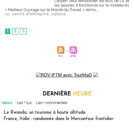
Citoyen veut sensibiliser les élus de CE et
les salariés. Il fonctionne sur le modèle du
« Meilleur Ouvrage sur le Monde du Travail » remis...
ce
,
comité d'entreprise
,
salonce
1
2
3
DERNIÈRE
HEURE
News
Les + lus
Les + commentés
Le Rwanda, un tourisme à haute altitude
France, Italie : randonnée dans le Mercantour frontalier