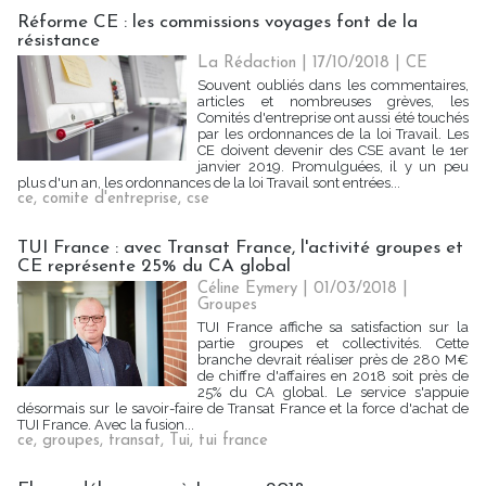
Réforme CE : les commissions voyages font de la
résistance
La Rédaction
| 17/10/2018
|
CE
Souvent oubliés dans les commentaires,
articles et nombreuses grèves, les
Comités d'entreprise ont aussi été touchés
par les ordonnances de la loi Travail. Les
CE doivent devenir des CSE avant le 1er
janvier 2019. Promulguées, il y un peu
plus d'un an, les ordonnances de la loi Travail sont entrées...
ce
,
comite d'entreprise
,
cse
TUI France : avec Transat France, l'activité groupes et
CE représente 25% du CA global
Céline Eymery | 01/03/2018
|
Groupes
TUI France affiche sa satisfaction sur la
partie groupes et collectivités. Cette
branche devrait réaliser près de 280 M€
de chiffre d'affaires en 2018 soit près de
25% du CA global. Le service s'appuie
désormais sur le savoir-faire de Transat France et la force d'achat de
TUI France. Avec la fusion...
ce
,
groupes
,
transat
,
Tui
,
tui france