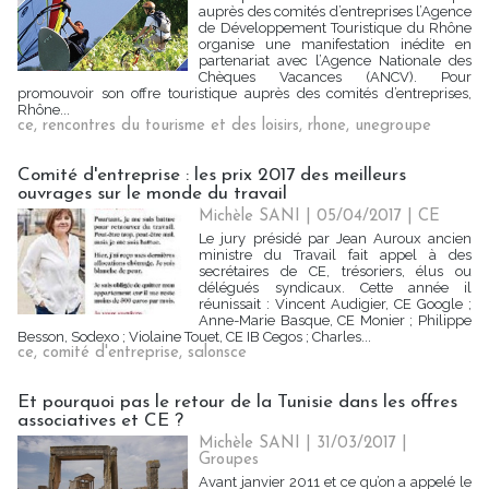
auprès des comités d’entreprises l’Agence
de Développement Touristique du Rhône
organise une manifestation inédite en
partenariat avec l’Agence Nationale des
Chèques Vacances (ANCV). Pour
promouvoir son offre touristique auprès des comités d’entreprises,
Rhône...
ce
,
rencontres du tourisme et des loisirs
,
rhone
,
unegroupe
Comité d'entreprise : les prix 2017 des meilleurs
ouvrages sur le monde du travail
Michèle SANI
| 05/04/2017
|
CE
Le jury présidé par Jean Auroux ancien
ministre du Travail fait appel à des
secrétaires de CE, trésoriers, élus ou
délégués syndicaux. Cette année il
réunissait : Vincent Audigier, CE Google ;
Anne-Marie Basque, CE Monier ; Philippe
Besson, Sodexo ; Violaine Touet, CE IB Cegos ; Charles...
ce
,
comité d'entreprise
,
salonsce
Et pourquoi pas le retour de la Tunisie dans les offres
associatives et CE ?
Michèle SANI
| 31/03/2017
|
Groupes
Avant janvier 2011 et ce qu’on a appelé le