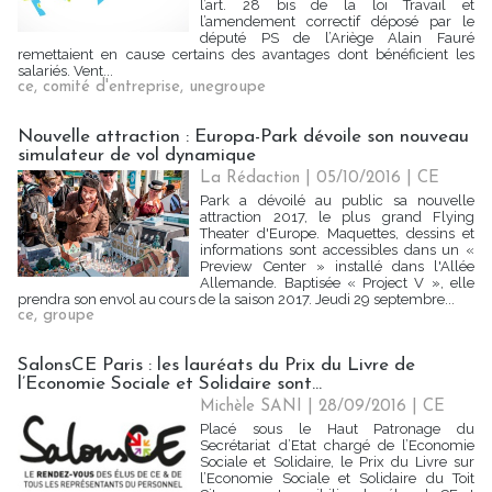
l’art. 28 bis de la loi Travail et
l’amendement correctif déposé par le
député PS de l’Ariège Alain Fauré
remettaient en cause certains des avantages dont bénéficient les
salariés. Vent...
ce
,
comité d'entreprise
,
unegroupe
Nouvelle attraction : Europa-Park dévoile son nouveau
simulateur de vol dynamique
La Rédaction
| 05/10/2016
|
CE
Park a dévoilé au public sa nouvelle
attraction 2017, le plus grand Flying
Theater d'Europe. Maquettes, dessins et
informations sont accessibles dans un «
Preview Center » installé dans l'Allée
Allemande. Baptisée « Project V », elle
prendra son envol au cours de la saison 2017. Jeudi 29 septembre...
ce
,
groupe
SalonsCE Paris : les lauréats du Prix du Livre de
l’Economie Sociale et Solidaire sont...
Michèle SANI
| 28/09/2016
|
CE
Placé sous le Haut Patronage du
Secrétariat d’Etat chargé de l’Economie
Sociale et Solidaire, le Prix du Livre sur
l’Economie Sociale et Solidaire du Toit