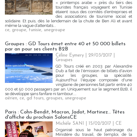
« printemps arabe » près du tiers des
touristes français voyageant en Tunisie
étaient issus des comités d’entreprises et
des associations de tourisme social et
solidaire. Et puis, dès le lendemain de la chute de Ben Ali et avant
même la vague d’attentats...
ce
,
groupe
,
tunisie
,
unegroupe
Groupes : GD Tours émet entre 40 et 50 000 billets
par an pour ses clients B2B
Céline Eymery | 29/03/2017
|
Groupes
GD Tours créé en 2003 par Alexandre
Dub a fait de l'émission de billets d'avion
pour les groupes, sa spécialité.
Aujourd'hui l'équipe composée d'une
vingtaine de personnes fait partir entre 40
000 et 50 000 passagers par an. Uniquement sur le segment B2B, il
se développe sans fanfare ni tambour....
aérien
,
ce
,
gd tours
,
groupes
,
unegroupe
Paris : Cohn-Bendit, Macron, Jadot, Martinez... Têtes
d'affiche du prochain SalonsCE
Michèle SANI
| 15/02/2017
|
CE
Organisé sous le haut patronage du
Ministère du travail, de l’emploi, de la