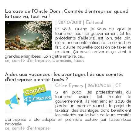
La case de l’Oncle Dom : Comités d'entreprise, quand
la taxe va, tout va !
| 28/10/2018
|
Editorial
Et voilà. Quand je vous dis que le
tourisme, pour ce gouvernement (et les
précédents d’ailleurs), est loin, très loin,
d’être une priorité nationale… si ce n’est en
fait, qu’une nouvelle occasion de taxer et
re-taxer… Ça devait arriver et ça vient, à
grandes enjambées ! Loin d’être enterré, ce...
ce
,
comité d'entreprise
,
Darmanin
,
taxes
Aides aux vacances : les avantages liés aux comités
d'entreprise bientôt taxés ?
Céline Eymery
| 26/10/2018
|
CE
Si en 2016, les professionnels du
tourisme avaient fait reculer le
gouvernement, ils viennent en 2018 de
perdre un premier round : le projet de
taxation des avantages dont bénéficient
les salariés par le biais de leurs comités
d’entreprise a été adopté en première lecture par l'assemblée
nationale...
ce
,
comité d'entreprise