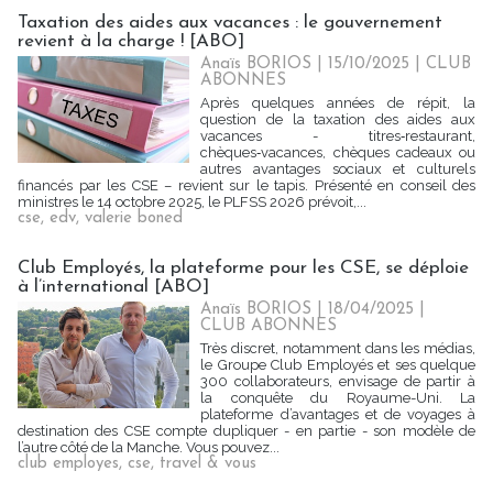
Taxation des aides aux vacances : le gouvernement
revient à la charge ! [ABO]
Anaïs BORIOS
| 15/10/2025
|
CLUB
ABONNES
Après quelques années de répit, la
question de la taxation des aides aux
vacances - titres‑restaurant,
chèques‑vacances, chèques cadeaux ou
autres avantages sociaux et culturels
financés par les CSE – revient sur le tapis. Présenté en conseil des
ministres le 14 octobre 2025, le PLFSS 2026 prévoit,...
cse
,
edv
,
valerie boned
Club Employés, la plateforme pour les CSE, se déploie
à l’international [ABO]
Anaïs BORIOS
| 18/04/2025
|
CLUB ABONNES
Très discret, notamment dans les médias,
le Groupe Club Employés et ses quelque
300 collaborateurs, envisage de partir à
la conquête du Royaume-Uni. La
plateforme d’avantages et de voyages à
destination des CSE compte dupliquer - en partie - son modèle de
l’autre côté de la Manche. Vous pouvez...
club employes
,
cse
,
travel & vous