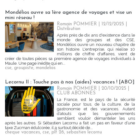
Mondélios ouvre sa 1ère agence de voyages et vise un
mini réseau !
Romain POMMIER
| 12/12/2025
|
Distribution
Après près de dix ans d'existence dans le
monde des groupes et des CSE,
Mondélios ouvre un nouveau chapitre de
son histoire. L'entreprise, qui réalise 10
millions de chiffre d'affaires, vient de
créer de toutes pièces sa première agence de voyages individuels à
Maule. Une page inédite qui en...
cse
,
groupiste
,
mondelios
Lecornu II : Touche pas à nos (aides) vacances ! [ABO]
Romain POMMIER
| 20/10/2025
|
CLUB ABONNES
La France, est le pays de la sécurité
sociale pour tous, de la culture, de la
gastronomie et des vacances. Autant
d’atouts que les gouvernements
semblent vouloir démanteler les uns
après les autres. Si Sébastien Lecornu a fait un pas en faveur d’une
taxe Zucman édulcorée, il a surtout décidé de...
cheque vacances
,
cse
,
plf 26
,
sebastien lecornu