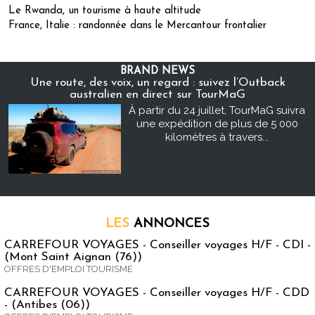
Le Rwanda, un tourisme à haute altitude
France, Italie : randonnée dans le Mercantour frontalier
BRAND NEWS
Une route, des voix, un regard : suivez l’Outback
australien en direct sur TourMaG
À partir du 24 juillet, TourMaG suivra
une expédition de plus de 5 000
kilomètres à travers...
LES
ANNONCES
CARREFOUR VOYAGES - Conseiller voyages H/F - CDI -
(Mont Saint Aignan (76))
OFFRES D'EMPLOI TOURISME
CARREFOUR VOYAGES - Conseiller voyages H/F - CDD
- (Antibes (06))