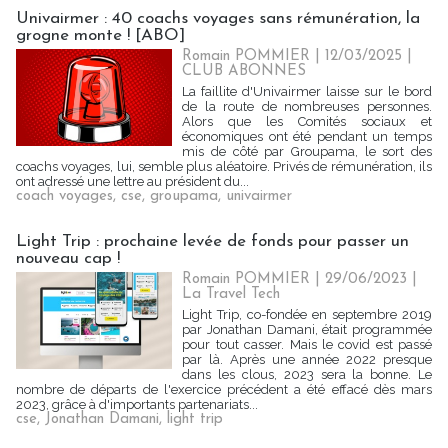
Univairmer : 40 coachs voyages sans rémunération, la
grogne monte ! [ABO]
Romain POMMIER
| 12/03/2025
|
CLUB ABONNES
La faillite d'Univairmer laisse sur le bord
de la route de nombreuses personnes.
Alors que les Comités sociaux et
économiques ont été pendant un temps
mis de côté par Groupama, le sort des
coachs voyages, lui, semble plus aléatoire. Privés de rémunération, ils
ont adressé une lettre au président du...
coach voyages
,
cse
,
groupama
,
univairmer
Light Trip : prochaine levée de fonds pour passer un
nouveau cap !
Romain POMMIER
| 29/06/2023
|
La Travel Tech
Light Trip, co-fondée en septembre 2019
par Jonathan Damani, était programmée
pour tout casser. Mais le covid est passé
par là. Après une année 2022 presque
dans les clous, 2023 sera la bonne. Le
nombre de départs de l'exercice précédent a été effacé dès mars
2023, grâce à d'importants partenariats...
cse
,
Jonathan Damani
,
light trip