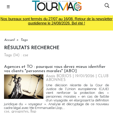
☰
Nos bureaux sont fermés du 27/07 au 16/08. Retour de la newsletter
quotidienne le 24/08/2026. Bel été !
Accueil
>
Tags
RÉSULTATS RECHERCHE
Tags (14) : cse
Agences et TO : pourquoi vous devez mieux identifier
vos clients "personnes morales" [ABO]
Anaïs BORIOS
| 19/01/2026
|
CLUB
ABONNES
Une décision récente de la Cour de
Justice de l’Union européenne (CJUE)
vient renforcer la protection des «
personnes morales » en cas de faillite
d’un voyagiste, en élargissant la définition
juridique du « voyageur ». Analyse et décryptage de ce nouveau
cadre légal avec Me Emmanuelle Llop,...
cse
,
groupistes
,
llop