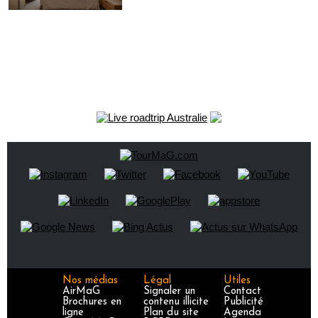
Nos médias
Légal
Utiles
AirMaG
Signaler un
Contact
Brochures en
contenu illicite
Publicité
ligne
Plan du site
Agenda