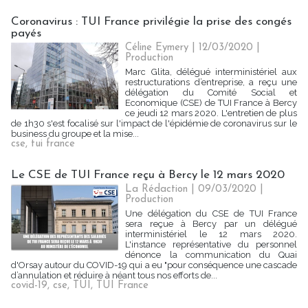
Coronavirus : TUI France privilégie la prise des congés
payés
Céline Eymery
| 12/03/2020
|
Production
Marc Glita, délégué interministériel aux
restructurations d’entreprise, a reçu une
délégation du Comité Social et
Economique (CSE) de TUI France à Bercy
ce jeudi 12 mars 2020. L'entretien de plus
de 1h30 s'est focalisé sur l'impact de l'épidémie de coronavirus sur le
business du groupe et la mise...
cse
,
tui france
Le CSE de TUI France reçu à Bercy le 12 mars 2020
La Rédaction
| 09/03/2020
|
Production
Une délégation du CSE de TUI France
sera reçue à Bercy par un délégué
interministériel le 12 mars 2020.
L'instance représentative du personnel
dénonce la communication du Quai
d'Orsay autour du COVID-19 qui a eu "pour conséquence une cascade
d’annulation et réduire à néant tous nos efforts de...
covid-19
,
cse
,
TUI
,
TUI France