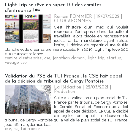
Light Trip se rêve en super TO des comités
d'entreprise ! 🔑
Romain POMMIER
| 19/07/2022
|
CLUB ABONNES
C'est l'histoire d'un mec qui voulait
reprendre l'entreprise dans laquelle il
travaillait, alors placée en redressement
judiciaire. Le mandataire ayant refusé
l'offre, il décide de repartir d'une feuille
blanche et de créer sa première société. Fin 2019, Light Trip lève 200
000 euros et se lance...
comite d'entreprise
,
cse
,
jonathan damani
,
light trip
,
startup
,
voyage cse
Validation du PSE de TUI France : le CSE fait appel
de la décision du tribunal de Cergy Pontoise
La Rédaction
| 22/03/2021
|
Production
Suite à la validation du plan social de TUI
France par le tribunal de Cergy Pontoise,
le Comité Social et Economique a fait
appel de cette décision. Le CSE a décidé
d'interjeter en appel la décision du
tribunal de Cergy Pontoise qui a validé le plan social de TUI France,
jeudi 18 mars dernier. Le...
cse
,
tui
,
tui france