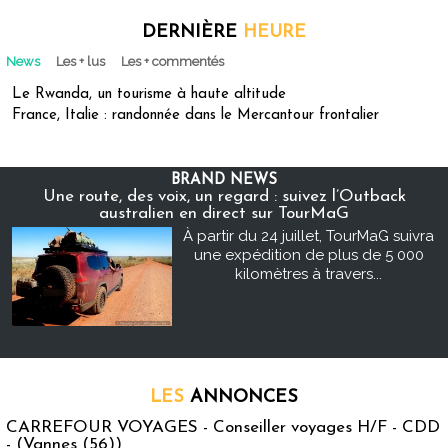
DERNIÈRE
HEURE
News
Les + lus
Les + commentés
Le Rwanda, un tourisme à haute altitude
France, Italie : randonnée dans le Mercantour frontalier
BRAND NEWS
Une route, des voix, un regard : suivez l’Outback
australien en direct sur TourMaG
À partir du 24 juillet, TourMaG suivra
une expédition de plus de 5 000
kilomètres à travers...
LES
ANNONCES
CARREFOUR VOYAGES - Conseiller voyages H/F - CDD
- (Vannes (56))