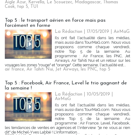
Aigle Azur
,
Kervella
,
Le Scouezec
,
Madagascar
,
Thomas
Cook
,
top 5
,
TUI
Top 5 : le transport aérien en force mais pas
forcément en forme
La Rédaction
| 17/05/2019
|
AirMaG
Ils ont fait l'actualité dans les médias,
mais aussi dans TourMaG.com. Nous vous
proposons comme chaque vendredi,
notre Top 5 de la semaine. Au
programme : Air France, les PNC, Jet
Airways, Air Tahiti Nui et un retour sur les
voyages les zones "rouge" et "orange". Cette semaine, l'actualité est...
air france
,
Air Tahiti Nui
,
Jet Airways
,
les PNC
,
top 5
Top 5 : Facebook, Air France, Level le trio gagnant de
la semaine !
La Rédaction
| 10/05/2019
|
AirMaG
Ils ont fait l'actualité dans les médias,
mais aussi dans TourMaG.com. Nous vous
proposons comme chaque vendredi,
notre Top 5 de la semaine. Au
programme : Air France, Level, Facebook,
les tendances de ventes en agences et l'interview "je ne vous ai rien
dit" de Michel-Yves Labbé ! L'information...