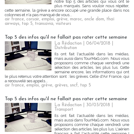
notre top 5 des articles qui vous ont le
plus marqués. Sans vouloir nous répéter,
cette semaine, la grève a encore occupé une grande place dans nos
colonnes et n'a pas manqué de vous...
air france
,
corsair
,
emploi
,
grève
,
maroc
,
oncle dom
,
thaï
airways
,
top 5
,
transavia
,
visiteurs
Top 5 des infos qu'il ne fallait pas rater cette semaine
La Rédaction
| 06/04/2018
|
Distribution
Ils ont fait l'actualité dans les médias,
mais aussi dans TourMaG.com. Nous vous
proposons comme chaque vendredi une
sélection des articles, les plus lus. Cette
semaine encore, les informations qui ont
le plus retenus votre attention sont : les grèves. Celle d'Air France, qui
a renouvelé ses appels...
air france
,
emploi
,
grève
,
grèves
,
sncf
,
top 5
Top 5 des infos qu'il ne fallait pas rater cette semaine
La Rédaction
| 30/03/2018
|
Transport
Ils ont fait l'actualité dans les médias,
mais aussi dans TourMaG.com. Nous vous
proposons comme chaque vendredi une
sélection des articles, les plus lus. L'aérien
français a fait l'actualité cette semaine !