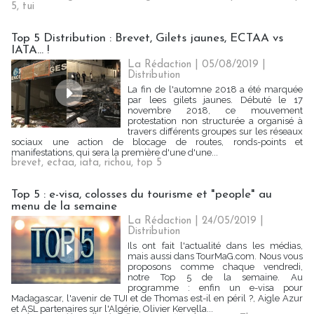
5
,
tui
Top 5 Distribution : Brevet, Gilets jaunes, ECTAA vs
IATA... !
La Rédaction
| 05/08/2019
|
Distribution
La fin de l'automne 2018 a été marquée
par lees gilets jaunes. Débuté le 17
novembre 2018, ce mouvement
protestation non structurée a organisé à
travers différents groupes sur les réseaux
sociaux une action de blocage de routes, ronds-points et
manifestations, qui sera la première d'une d'une...
brevet
,
ectaa
,
iata
,
richou
,
top 5
Top 5 : e-visa, colosses du tourisme et "people" au
menu de la semaine
La Rédaction
| 24/05/2019
|
Distribution
Ils ont fait l'actualité dans les médias,
mais aussi dans TourMaG.com. Nous vous
proposons comme chaque vendredi,
notre Top 5 de la semaine. Au
programme : enfin un e-visa pour
Madagascar, l'avenir de TUI et de Thomas est-il en péril ?, Aigle Azur
et ASL partenaires sur l'Algérie, Olivier Kervella...