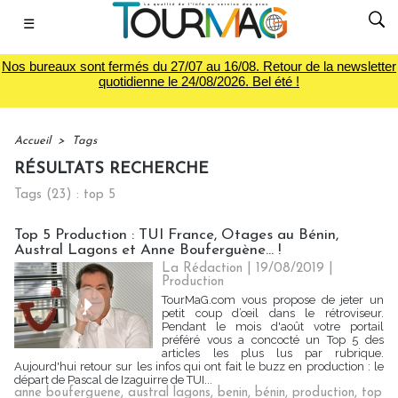
☰
Nos bureaux sont fermés du 27/07 au 16/08. Retour de la newsletter
quotidienne le 24/08/2026. Bel été !
Accueil
>
Tags
RÉSULTATS RECHERCHE
Tags (23) : top 5
Top 5 Production : TUI France, Otages au Bénin,
Austral Lagons et Anne Bouferguène... !
La Rédaction
| 19/08/2019
|
Production
TourMaG.com vous propose de jeter un
petit coup d’œil dans le rétroviseur.
Pendant le mois d'août votre portail
préféré vous a concocté un Top 5 des
articles les plus lus par rubrique.
Aujourd'hui retour sur les infos qui ont fait le buzz en production : le
départ de Pascal de Izaguirre de TUI...
anne bouferguene
,
austral lagons
,
benin
,
bénin
,
production
,
top