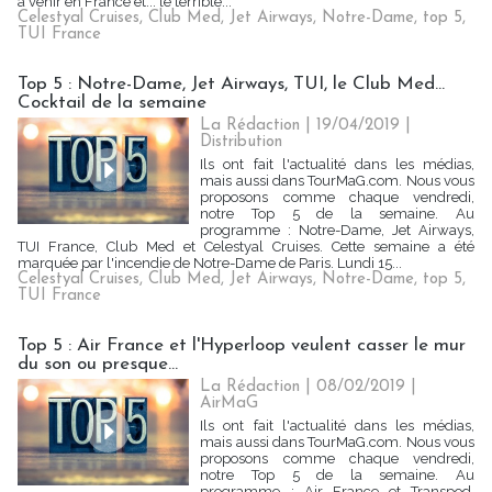
à venir en France et... le terrible...
Celestyal Cruises
,
Club Med
,
Jet Airways
,
Notre-Dame
,
top 5
,
TUI France
Top 5 : Notre-Dame, Jet Airways, TUI, le Club Med...
Cocktail de la semaine
La Rédaction
| 19/04/2019
|
Distribution
Ils ont fait l'actualité dans les médias,
mais aussi dans TourMaG.com. Nous vous
proposons comme chaque vendredi,
notre Top 5 de la semaine. Au
programme : Notre-Dame, Jet Airways,
TUI France, Club Med et Celestyal Cruises. Cette semaine a été
marquée par l'incendie de Notre-Dame de Paris. Lundi 15...
Celestyal Cruises
,
Club Med
,
Jet Airways
,
Notre-Dame
,
top 5
,
TUI France
Top 5 : Air France et l'Hyperloop veulent casser le mur
du son ou presque...
La Rédaction
| 08/02/2019
|
AirMaG
Ils ont fait l'actualité dans les médias,
mais aussi dans TourMaG.com. Nous vous
proposons comme chaque vendredi,
notre Top 5 de la semaine. Au
programme : Air France et Transpod,