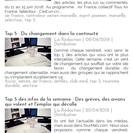
des articles, les plus lus ou commentés,
du 11 au 15 juin 2018. Au programme : Air France, collectif Tous Air
France, Selectour... C'est un cri,...
air france
,
controleur aerien marseille
,
esprit pionnier
,
marseille
,
selectour
,
top 5
Top 5 : Du changement dans la continuité
La Rédaction
| 08/06/2018
|
Distribution
Comme chaque vendredi, voici venir le
top 5 des articles qui vous ont le plus
interpellés. Cette semaine, c'est un vent
de changement qui soufflait sur votre site
favori : du changement durable, du
changement uberisable, mais aussi des groupes qui se rapprochent
ou s'implantent durablement. Le...
Accor
,
aérien
,
air france
,
antilles
,
club med
,
top 5
,
tourisme
durable
,
unictour
Top 5 des infos de la semaine : Des grèves, des avions
qui volent et l'emploi qui décolle
La Rédaction
| 20/04/2018
|
Distribution
Ils ont fait l'actualité dans les médias,
mais aussi dans TourMaG.com. Nous vous
proposons comme chaque vendredi,