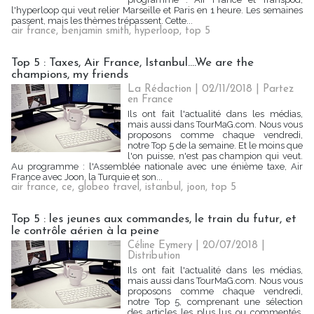
l'hyperloop qui veut relier Marseille et Paris en 1 heure. Les semaines
passent, mais les thèmes trépassent. Cette...
air france
,
benjamin smith
,
hyperloop
,
top 5
Top 5 : Taxes, Air France, Istanbul....We are the
champions, my friends
La Rédaction
| 02/11/2018
|
Partez
en France
Ils ont fait l'actualité dans les médias,
mais aussi dans TourMaG.com. Nous vous
proposons comme chaque vendredi,
notre Top 5 de la semaine. Et le moins que
l'on puisse, n'est pas champion qui veut.
Au programme : l'Assemblée nationale avec une énième taxe, Air
France avec Joon, la Turquie et son...
air france
,
ce
,
globeo travel
,
istanbul
,
joon
,
top 5
Top 5 : les jeunes aux commandes, le train du futur, et
le contrôle aérien à la peine
Céline Eymery
| 20/07/2018
|
Distribution
Ils ont fait l'actualité dans les médias,
mais aussi dans TourMaG.com. Nous vous
proposons comme chaque vendredi,
notre Top 5, comprenant une sélection
des articles les plus lus ou commentés,