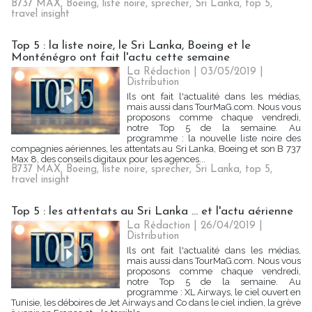
B737 MAX
,
Boeing
,
liste noire
,
sprecher
,
Sri Lanka
,
top 5
,
travel insight
Top 5 : la liste noire, le Sri Lanka, Boeing et le
Monténégro ont fait l'actu cette semaine
La Rédaction
| 03/05/2019
|
Distribution
Ils ont fait l'actualité dans les médias,
mais aussi dans TourMaG.com. Nous vous
proposons comme chaque vendredi,
notre Top 5 de la semaine. Au
programme : la nouvelle liste noire des
compagnies aériennes, les attentats au Sri Lanka, Boeing et son B 737
Max 8, des conseils digitaux pour les agences...
B737 MAX
,
Boeing
,
liste noire
,
sprecher
,
Sri Lanka
,
top 5
,
travel insight
Top 5 : les attentats au Sri Lanka ... et l'actu aérienne
La Rédaction
| 26/04/2019
|
Distribution
Ils ont fait l'actualité dans les médias,
mais aussi dans TourMaG.com. Nous vous
proposons comme chaque vendredi,
notre Top 5 de la semaine. Au
programme : XL Airways, le ciel ouvert en
Tunisie, les déboires de Jet Airways and Co dans le ciel indien, la grève