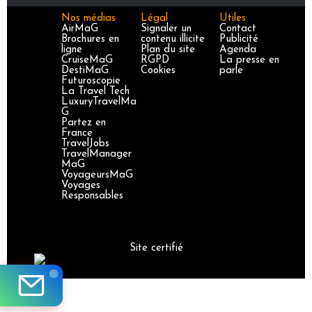
Nos médias
Légal
Utiles
AirMaG
Signaler un
Contact
Brochures en
contenu illicite
Publicité
ligne
Plan du site
Agenda
CruiseMaG
RGPD
La presse en
DestiMaG
Cookies
parle
Futuroscopie
La Travel Tech
LuxuryTravelMa
G
Partez en
France
TravelJobs
TravelManager
MaG
VoyageursMaG
Voyages
Responsables
Site certifié