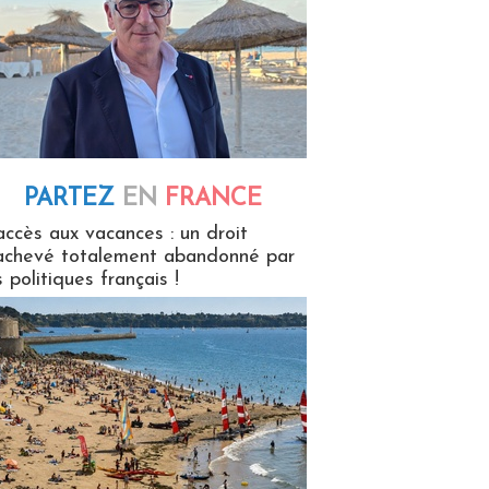
PARTEZ
EN
FRANCE
 en France
accès aux vacances : un droit
achevé totalement abandonné par
s politiques français !