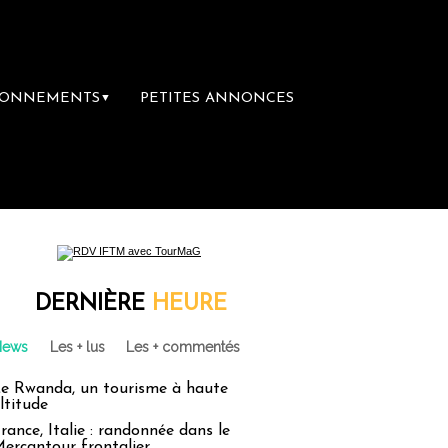
BONNEMENTS
PETITES ANNONCES
▼
DERNIÈRE
HEURE
News
Les + lus
Les + commentés
e Rwanda, un tourisme à haute
ltitude
rance, Italie : randonnée dans le
ercantour frontalier