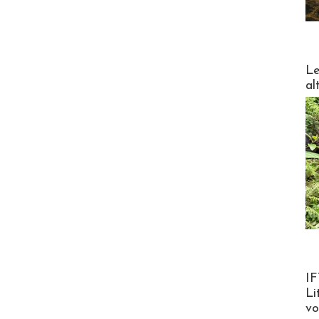
DESTI
Le
al
Product
IF
Li
v