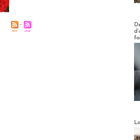
Actus V
De
d’
fo
Webinai
La