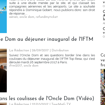
v
suite à une étude menée par le site, et qui classait les
O
compagnies aériennes et les aéroports. Le site a souhaité
répondre à Dominique Gobert, nous publions donc son droit
de réponse....
A
aérien
,
oncle dom
,
refundmyticket
h
A
C
v
O
cle Dom au déjeuner inaugural de l'IFTM
La Rédaction
| 26/09/2017
|
Distribution
Publi-n
Co
Suivez l'Oncle Dom et ses questions border line dans les
coulisses du déjeuner inaugural de l'IFTM Top Resa, qui s'est
ve
déroulé mardi 26 septembre 2017 à Paris.
fr
iftm2017
,
oncle dom
ans les coulisses de l'Oncle Dom (Vidéo)
La Rédaction
| 27/03/2017
|
TourMaG TV