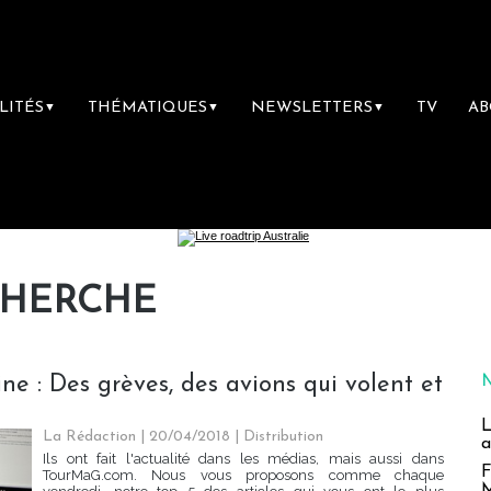
LITÉS
THÉMATIQUES
NEWSLETTERS
TV
A
▼
▼
▼
CHERCHE
ne : Des grèves, des avions qui volent et
L
La Rédaction
| 20/04/2018
|
Distribution
a
Ils ont fait l'actualité dans les médias, mais aussi dans
F
TourMaG.com. Nous vous proposons comme chaque
M