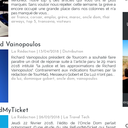
vendredi, notre top 5 des articles qui vous ont le plus
marqués. Sans vouloir nous répéter, cette semaine, la grève a
encore occupé une grande place dans nos colonnes et n'a
pas manqué de vous...
air france
,
corsair
,
emploi
,
grève
,
maroc
,
oncle dom
,
thaï
airways
,
top 5
,
transavia
,
visiteurs
rd Vainopoulos
La Rédaction
| 13/04/2018
|
Distribution
Richard Vainopoulos président de Tourcom a souhaité faire
paraître un droit de réponse suite à l'article paru le 29 mars
2018 intitulé "la justice et les approximations de Richard
Vainopoulos". Contrairement aux indications fournies par la
rédaction de TourMaG, Messieurs Gobert et Da Luz n'ont pas...
da luz
,
dominique gobert
,
oncle dom
,
vainopoulos
ex
ndMyTicket
La Rédaction
| 26/02/2018
|
La Travel Tech
Jeudi 22 février 2018, l'édito de l'Oncle Dom parlait
C
notamment d'une étude du site RefundMyTicket qui faisait