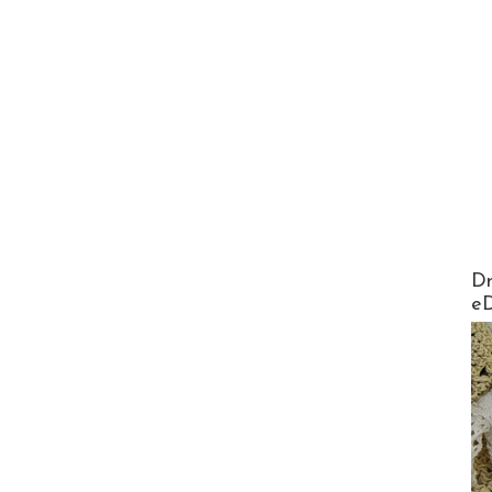
AirMa
Dr
e