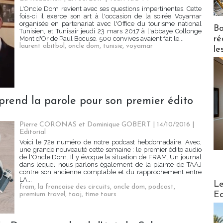
L'Oncle Dom revient avec ses questions impertinentes. Cette
fois-ci il exerce son art à l'occasion de la soirée Voyamar
organisée en partenariat avec l'Office du tourisme national
Bo
Tunisien, et Tunisair jeudi 23 mars 2017 à l'abbaye Collonge
ré
Mont d'Or de Paul Bocuse. 500 convives avaient fait le...
laurent abitbol
,
oncle dom
,
tunisie
,
voyamar
le
prend la parole pour son premier édito
Pierre CORONAS et Dominique GOBERT | 14/10/2016
|
Editorial
Voici le 72e numéro de notre podcast hebdomadaire. Avec,
une grande nouveauté cette semaine : le premier édito audio
de l'Oncle Dom. Il y évoque la situation de FRAM. Un journal
dans lequel nous parlons également de la plainte de TAAJ
contre son ancienne comptable et du rapprochement entre
LA...
Distribu
Le
fram
,
la francaise des circuits
,
oncle dom
,
podcast
,
Ed
premium travel
,
taaj
,
time tours