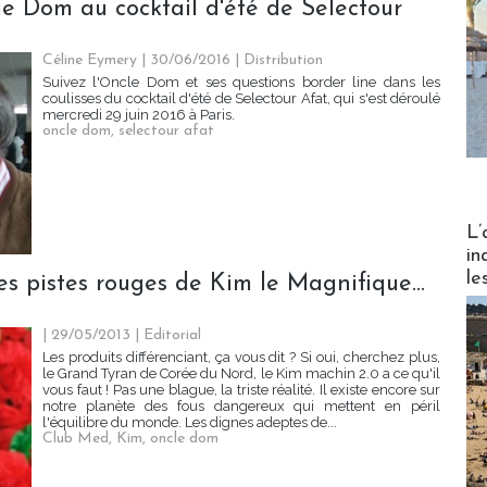
le Dom au cocktail d'été de Selectour
Céline Eymery
| 30/06/2016
|
Distribution
Suivez l'Oncle Dom et ses questions border line dans les
coulisses du cocktail d'été de Selectour Afat, qui s'est déroulé
mercredi 29 juin 2016 à Paris.
oncle dom
,
selectour afat
Partez
L’
in
le
s pistes rouges de Kim le Magnifique...
| 29/05/2013
|
Editorial
Les produits différenciant, ça vous dit ? Si oui, cherchez plus,
le Grand Tyran de Corée du Nord, le Kim machin 2.0 a ce qu'il
vous faut ! Pas une blague, la triste réalité. Il existe encore sur
notre planète des fous dangereux qui mettent en péril
l'équilibre du monde. Les dignes adeptes de...
Club Med
,
Kim
,
oncle dom