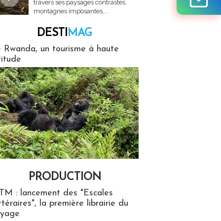
travers ses paysages contrastés,
montagnes imposantes,...
DESTI
MAG
MAG
 Rwanda, un tourisme à haute
titude
PRODUCTION
ion
TM : lancement des "Escales
ttéraires", la première librairie du
oyage