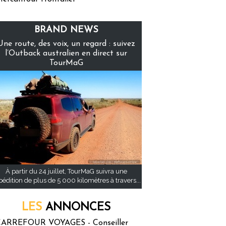
BRAND NEWS
Une route, des voix, un regard : suivez
l’Outback australien en direct sur
TourMaG
À partir du 24 juillet, TourMaG suivra une
pédition de plus de 5 000 kilomètres à travers...
LES
ANNONCES
ARREFOUR VOYAGES - Conseiller