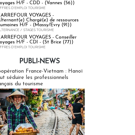
oyages H/F - CDD - (Vannes (56))
FFRES D'EMPLOI TOURISME
CARREFOUR VOYAGES -
lternant(e) Chargé(e) de ressources
umaines H/F - (Massy/Evry (91))
LTERNANCE / STAGES TOURISME
ARREFOUR VOYAGES - Conseiller
oyages H/F - CDI - (St Brice (77))
FFRES D'EMPLOI TOURISME
PUBLI-NEWS
ews
opération France-Vietnam : Hanoï
ut séduire les professionnels
ançais du tourisme