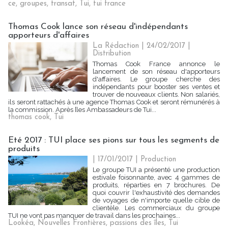
ce
,
groupes
,
transat
,
Tui
,
tui france
Thomas Cook lance son réseau d'indépendants
apporteurs d'affaires
La Rédaction
| 24/02/2017
|
Distribution
Thomas Cook France annonce le
lancement de son réseau d'apporteurs
d'affaires. Le groupe cherche des
indépendants pour booster ses ventes et
trouver de nouveaux clients. Non salariés,
ils seront rattachés à une agence Thomas Cook et seront rémunérés à
la commission. Après [les Ambassadeurs de Tui...
thomas cook
,
Tui
Eté 2017 : TUI place ses pions sur tous les segments de
produits
| 17/01/2017
|
Production
Le groupe TUI a présenté une production
estivale foisonnante, avec 4 gammes de
produits, réparties en 7 brochures. De
quoi couvrir l'exhaustivité des demandes
de voyages de n'importe quelle cible de
clientèle. Les commerciaux du groupe
TUI ne vont pas manquer de travail dans les prochaines...
Lookéa
,
Nouvelles Frontières
,
passions des îles
,
Tui