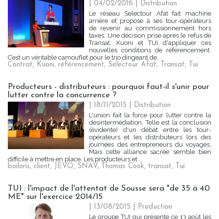
| 04/02/2016
|
Distribution
Le réseau Selectour Afat fait machine
arrière et propose à ses tour-opérateurs
de revenir au commissionnement hors
taxes. Une décision prise après le refus de
Transat, Kuoni et TUI d'appliquer ces
nouvelles conditions de référencement.
C’est un véritable camouflet pour le trio dirigeant de...
Contrat
,
Kuoni
,
référencement
,
Selectour Afat
,
Transat
,
Tui
Producteurs - distributeurs : pourquoi faut-il s'unir pour
lutter contre la concurrence ?
| 18/11/2015
|
Distribution
L'union fait la force pour lutter contre la
désintermédiation. Telle est la conclusion
(évidente) d'un débat entre les tour-
opérateurs et les distributeurs lors des
journées des entrepreneurs du voyages.
Mais cette alliance sacrée semble bien
difficile à mettre en place. Les producteurs et...
boiloris
,
client
,
JEVO
,
SNAV
,
Thomas Cook
,
transat
,
Tui
TUI : l'impact de l'attentat de Sousse sera "de 35 à 40
ME" sur l'exercice 2014/15
| 13/08/2015
|
Production
Le groupe TUI qui présente ce 13 août les