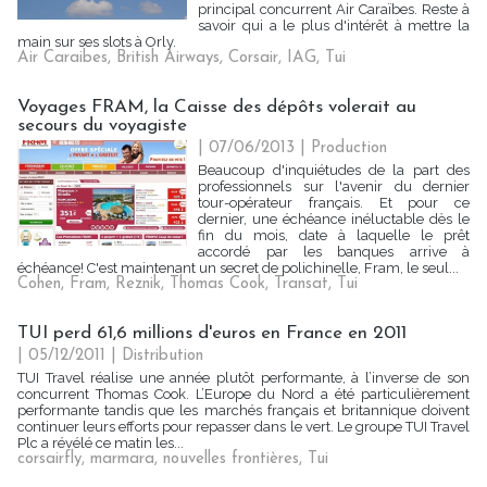
principal concurrent Air Caraïbes. Reste à
savoir qui a le plus d'intérêt à mettre la
main sur ses slots à Orly.
Air Caraibes
,
British Airways
,
Corsair
,
IAG
,
Tui
Voyages FRAM, la Caisse des dépôts volerait au
secours du voyagiste
| 07/06/2013
|
Production
Beaucoup d'inquiétudes de la part des
professionnels sur l'avenir du dernier
tour-opérateur français. Et pour ce
dernier, une échéance inéluctable dès le
fin du mois, date à laquelle le prêt
accordé par les banques arrive à
échéance! C'est maintenant un secret de polichinelle, Fram, le seul...
Cohen
,
Fram
,
Reznik
,
Thomas Cook
,
Transat
,
Tui
TUI perd 61,6 millions d'euros en France en 2011
| 05/12/2011
|
Distribution
TUI Travel réalise une année plutôt performante, à l’inverse de son
concurrent Thomas Cook. L’Europe du Nord a été particulièrement
performante tandis que les marchés français et britannique doivent
continuer leurs efforts pour repasser dans le vert. Le groupe TUI Travel
Plc a révélé ce matin les...
corsairfly
,
marmara
,
nouvelles frontières
,
Tui