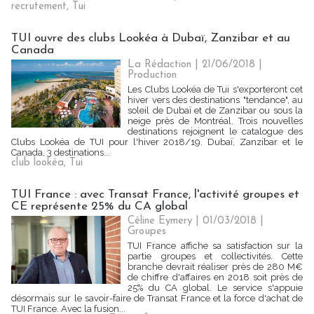
recrutement
,
Tui
TUI ouvre des clubs Lookéa à Dubaï, Zanzibar et au
Canada
La Rédaction
| 21/06/2018
|
Production
Les Clubs Lookéa de Tui s'exporteront cet
hiver vers des destinations "tendance", au
soleil de Dubaï et de Zanzibar ou sous la
neige près de Montréal. Trois nouvelles
destinations rejoignent le catalogue des
Clubs Lookéa de TUI pour l'hiver 2018/19. Dubaï, Zanzibar et le
Canada, 3 destinations...
club lookéa
,
Tui
TUI France : avec Transat France, l'activité groupes et
CE représente 25% du CA global
Céline Eymery | 01/03/2018
|
Groupes
TUI France affiche sa satisfaction sur la
partie groupes et collectivités. Cette
branche devrait réaliser près de 280 M€
de chiffre d'affaires en 2018 soit près de
25% du CA global. Le service s'appuie
désormais sur le savoir-faire de Transat France et la force d'achat de
TUI France. Avec la fusion...