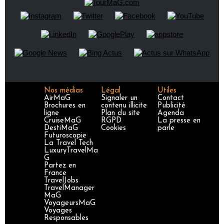
Nos médias
Légal
Utiles
AirMaG
Signaler un
Contact
Brochures en
contenu illicite
Publicité
ligne
Plan du site
Agenda
CruiseMaG
RGPD
La presse en
DestiMaG
Cookies
parle
Futuroscopie
La Travel Tech
LuxuryTravelMa
G
Partez en
France
TravelJobs
TravelManager
MaG
VoyageursMaG
Voyages
Responsables