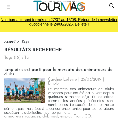
☰
Nos bureaux sont fermés du 27/07 au 16/08. Retour de la newsletter
quotidienne le 24/08/2026. Bel été !
Accueil
>
Tags
RÉSULTATS RECHERCHE
Tags (16) : Tui
Emploi : c'est parti pour le mercato des animateurs de
clubs !
Caroline Lelievre
| 25/03/2019
|
Emploi
Le mercato des animateurs de clubs
vacances pour cet été est ouvert depuis
quelques semaines déjà. Et les offres,
comme les années précédentes, sont
nombreuses. Le succès des clubs ne se
dément pas, mais face à la concurrence, l’enjeu pour les recruteurs
est désormais de fidéliser leur personnel....
animateurs vacances
,
club med
,
emploi
,
Fram
,
GO
,