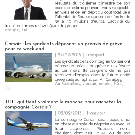
résultats du troisième trimestre de son
exercice, estime pouvoir tenir ses objectifs
annuels et ce, en dépit du coût total lié à
l'attentat de Sousse qui sera de l'ordre de
35 à 40 millions d'euros. L'activité du
troisième trimestre (avril/juin) du groupe...
groupe
,
Tui
Corsair : les syndicats déposent un préavis de grève
pour ce week-end
| 24/02/2015
|
Transport
Les syndicats de la compagnie Corsair ont
déposé un préavis de grève du 27 février
au 1er mars. Ils craignent de ne pas
retrouver d'emploi dans la future entité
créée suite au rachat par Air Caraïbes.
Air Caraïbes
,
Corsair
,
emploi
,
PSE
,
Tui
TUI : qui tient vraiment le manche pour racheter la
compagnie Corsair ?
| 02/02/2015
|
Transport
La compagnie Corsair serait aujourd'hui
en phase avancée de négociation avec un
futur acquéreur. Plusieurs noms
circulent, dont celui d'IAG ou de son