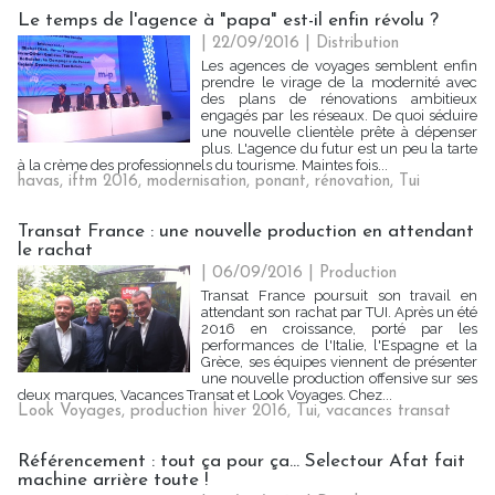
Le temps de l'agence à "papa" est-il enfin révolu ?
| 22/09/2016
|
Distribution
Les agences de voyages semblent enfin
prendre le virage de la modernité avec
des plans de rénovations ambitieux
engagés par les réseaux. De quoi séduire
une nouvelle clientèle prête à dépenser
plus. L'agence du futur est un peu la tarte
à la crème des professionnels du tourisme. Maintes fois...
havas
,
iftm 2016
,
modernisation
,
ponant
,
rénovation
,
Tui
Transat France : une nouvelle production en attendant
le rachat
| 06/09/2016
|
Production
Transat France poursuit son travail en
attendant son rachat par TUI. Après un été
2016 en croissance, porté par les
performances de l'Italie, l'Espagne et la
Grèce, ses équipes viennent de présenter
une nouvelle production offensive sur ses
deux marques, Vacances Transat et Look Voyages. Chez...
Look Voyages
,
production hiver 2016
,
Tui
,
vacances transat
Référencement : tout ça pour ça... Selectour Afat fait
machine arrière toute !