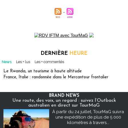
DERNIÈRE
HEURE
News
Les + lus
Les + commentés
Le Rwanda, un tourisme à haute altitude
France, Italie : randonnée dans le Mercantour frontalier
BRAND NEWS
Une route, des voix, un regard : suivez l’Outback
australien en direct sur TourMaG
À partir du 24 juillet, TourMaG suivra
une expédition de plus de 5 000
kilomètres à travers...