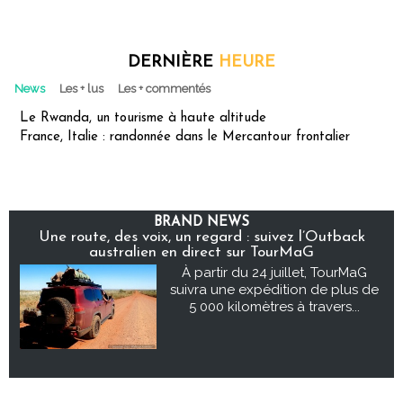
DERNIÈRE
HEURE
News
Les + lus
Les + commentés
Le Rwanda, un tourisme à haute altitude
France, Italie : randonnée dans le Mercantour frontalier
BRAND NEWS
Une route, des voix, un regard : suivez l’Outback
australien en direct sur TourMaG
À partir du 24 juillet, TourMaG
suivra une expédition de plus de
5 000 kilomètres à travers...