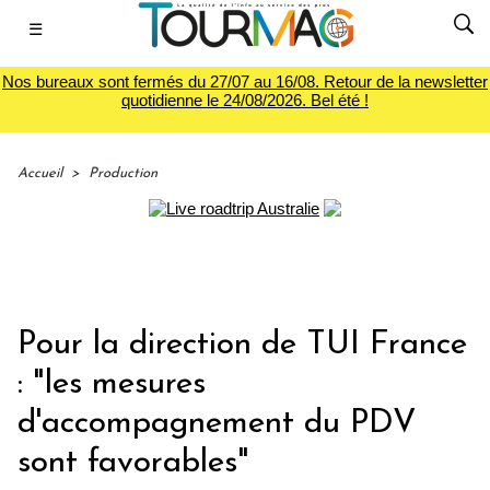
☰
Nos bureaux sont fermés du 27/07 au 16/08. Retour de la newsletter
quotidienne le 24/08/2026. Bel été !
Accueil
>
Production
Pour la direction de TUI France
: "les mesures
d'accompagnement du PDV
sont favorables"