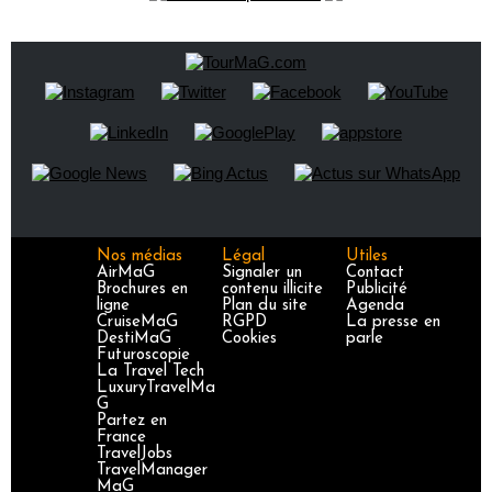
Nos médias
Légal
Utiles
AirMaG
Signaler un
Contact
Brochures en
contenu illicite
Publicité
ligne
Plan du site
Agenda
CruiseMaG
RGPD
La presse en
DestiMaG
Cookies
parle
Futuroscopie
La Travel Tech
LuxuryTravelMa
G
Partez en
France
TravelJobs
TravelManager
MaG