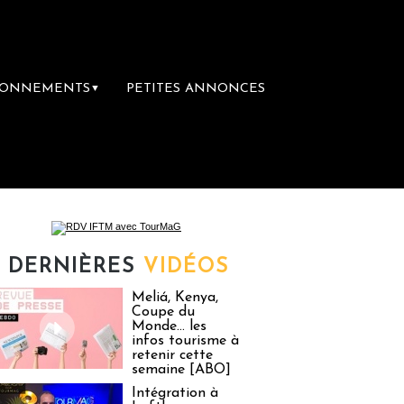
BONNEMENTS
PETITES ANNONCES
▼
Hébergement non conforme : les voyageurs
DERNIÈRES
VIDÉOS
Meliá, Kenya,
Coupe du
Monde… les
infos tourisme à
retenir cette
semaine [ABO]
Intégration à