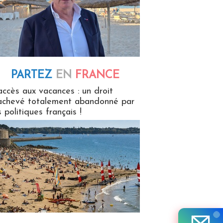
PARTEZ
EN
FRANCE
 en France
accès aux vacances : un droit
achevé totalement abandonné par
s politiques français !