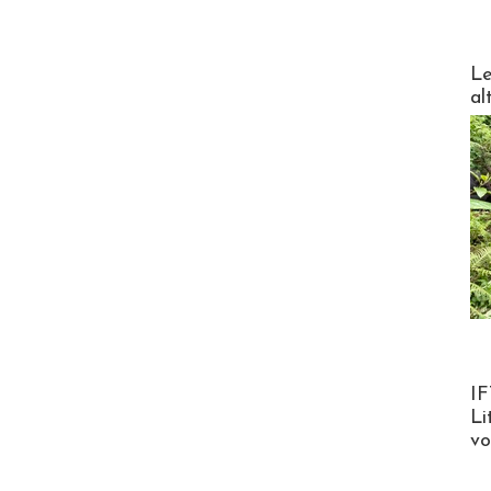
DESTI
Le
al
Product
IF
Li
v