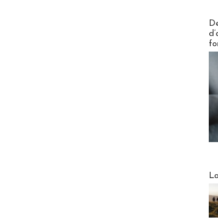
Actus V
De
d’
fo
Webinai
La