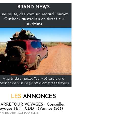
BRAND NEWS
Une route, des voix, un regard : suivez
l’Outback australien en direct sur
TourMaG
À partir du 24 juillet, TourMaG suivra une
pédition de plus de 5 000 kilomètres à travers...
LES
ANNONCES
ARREFOUR VOYAGES - Conseiller
oyages H/F - CDD - (Vannes (56))
FFRES D'EMPLOI TOURISME