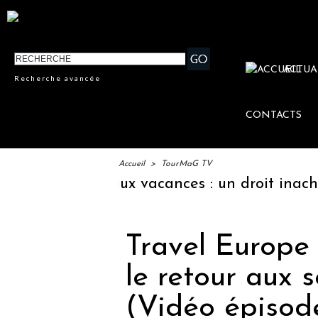
ACTUA
Recherche avancée
CONTACTS
Accueil
>
TourMaG TV
accès aux vacances : un droit inachevé total
Travel Europe 
le retour aux s
(Vidéo épisod