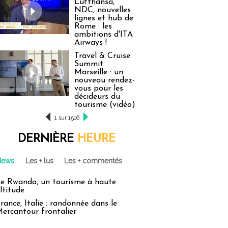
Lufthansa,
NDC, nouvelles
lignes et hub de
Rome : les
ambitions d'ITA
Airways !
Travel & Cruise
Summit
Marseille : un
nouveau rendez-
vous pour les
décideurs du
tourisme (vidéo)
1 sur 1516
DERNIÈRE
HEURE
News
Les + lus
Les + commentés
e Rwanda, un tourisme à haute
ltitude
rance, Italie : randonnée dans le
ercantour frontalier