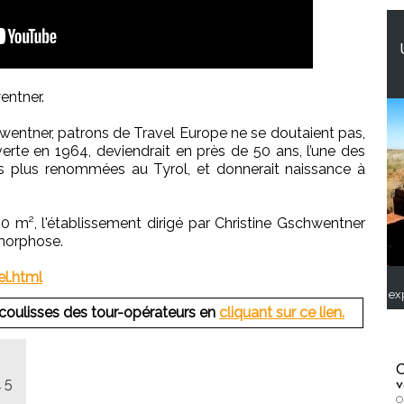
entner.
entner, patrons de Travel Europe ne se doutaient pas,
erte en 1964, deviendrait en près de 50 ans, l’une des
les plus renommées au Tyrol, et donnerait naissance à
 m², l'établissement dirigé par Christine Gschwentner
amorphose.
l.html
ex
coulisses des tour-opérateurs en
cliquant sur ce lien.
C
 5
v
O