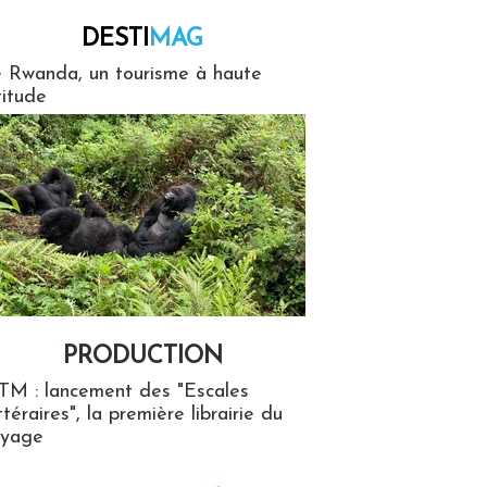
DESTI
MAG
MAG
 Rwanda, un tourisme à haute
titude
PRODUCTION
ion
TM : lancement des "Escales
ttéraires", la première librairie du
oyage