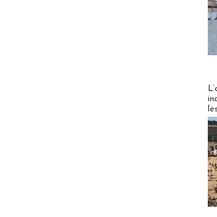
Partez
L’
in
le