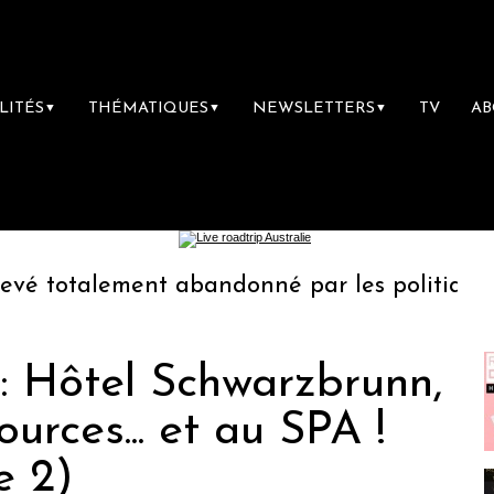
LITÉS
THÉMATIQUES
NEWSLETTERS
TV
A
▼
▼
▼
ement abandonné par les politiques français !
: Hôtel Schwarzbrunn,
ources... et au SPA !
e 2)