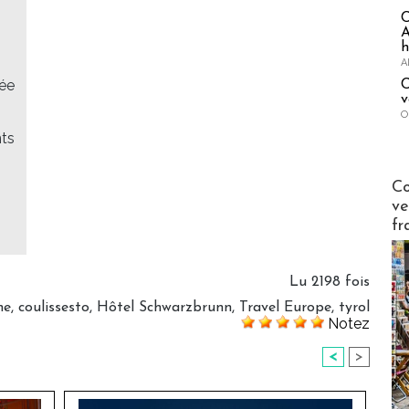
A
h
A
rée
C
v
O
nts
Publi-n
Co
ve
fr
Lu 2198 fois
he
,
coulissesto
,
Hôtel Schwarzbrunn
,
Travel Europe
,
tyrol
Notez
<
>