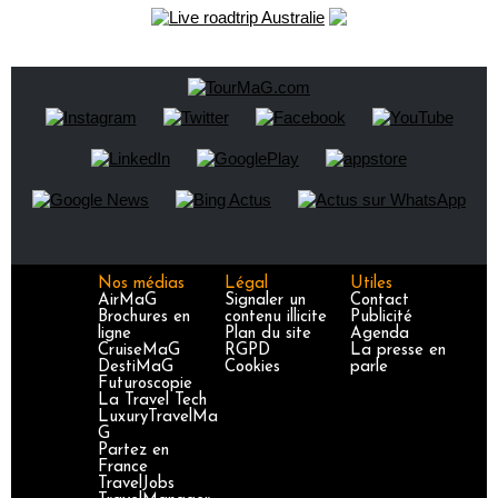
Nos médias
Légal
Utiles
AirMaG
Signaler un
Contact
Brochures en
contenu illicite
Publicité
ligne
Plan du site
Agenda
CruiseMaG
RGPD
La presse en
DestiMaG
Cookies
parle
Futuroscopie
La Travel Tech
LuxuryTravelMa
G
Partez en
France
TravelJobs