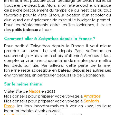
En effet, il est possible qu’un décalage de deux heures se
trouve entre deux bus. Alors, si on rate le coche, on risque
de perdre pratiquement du temps, ce
qui n’est pas du tout
favorable pour la visite. Sinon, la location d’un scooter ou
d’un quad est également de mise si le budget le permet.
Pour les déplacements entre les îles ioniennes, il existe
des
petits bateaux
à louer.
Comment aller à Zakynthos depuis la France ?
Pour partir à Zakynthos depuis la France, il vaut mieux
prendre un avion. Le vol depuis Paris s’effectue en
seulement 3h. Mais si on a choisi d’atterrir à
Athènes, il faut
compter environ une cinquantaine de minutes pour mettre
les pieds sur l’île. Par ailleurs, cette perle de la mer
Ionienne reste accessible en bateau depuis les autres îles
environnantes, en particulier depuis l’île de Céphalonie.
Sur le même thème
Visiter l'Île de
Naxos
en 2022
Nos conseils pour préparer votre voyage à
Amorgos
Nos conseils pour préparer votre voyage à
Santorin
Paros
, les lieux incontournables à voir en 2022, les lieux
incontournables à voir en 2022