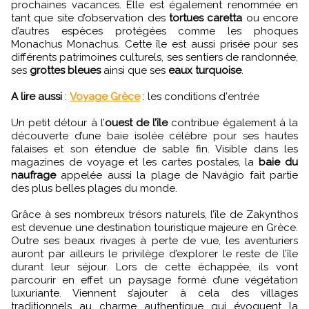
prochaines vacances. Elle est également renommée en
tant que site d’observation des
tortues caretta
ou encore
d’autres espèces protégées comme les phoques
Monachus Monachus. Cette île est aussi prisée pour ses
différents patrimoines culturels, ses sentiers de randonnée,
ses
grottes bleues
ainsi que ses
eaux turquoise
.
A lire aussi
:
Voyage Grèce
: les conditions d'entrée
Un petit détour à l’
ouest de l’île
contribue également à la
découverte d’une baie isolée célèbre pour ses hautes
falaises et son étendue de sable fin. Visible dans les
magazines de voyage et les cartes postales, la
baie du
naufrage
appelée aussi la plage de Navágio fait partie
des plus belles plages du monde.
Grâce à ses nombreux trésors naturels, l’île de Zakynthos
est devenue une destination touristique majeure en Grèce.
Outre ses beaux rivages à perte de vue, les aventuriers
auront par ailleurs le privilège d’explorer le reste de l’île
durant leur séjour. Lors de cette échappée, ils vont
parcourir en effet un
paysage formé d’une végétation
luxuriante. Viennent s’ajouter à cela des villages
traditionnels au charme authentique qui évoquent la