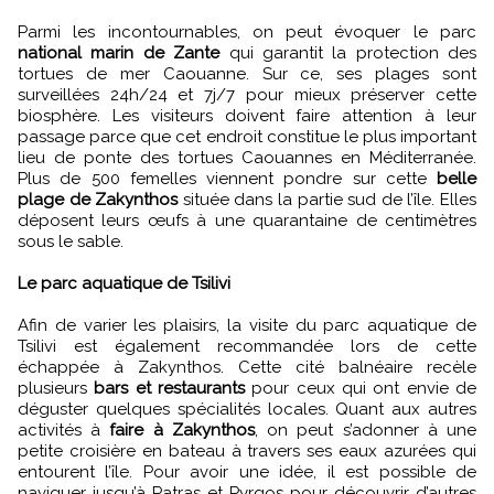
Parmi les incontournables, on peut évoquer le parc
national marin de Zante
qui garantit la protection des
tortues de mer Caouanne. Sur ce, ses plages sont
surveillées 24h/24 et 7j/7 pour mieux préserver cette
biosphère. Les visiteurs doivent faire attention à leur
passage parce que cet endroit constitue le plus important
lieu de ponte des tortues Caouannes en Méditerranée.
Plus de 500 femelles viennent pondre sur cette
belle
plage de Zakynthos
située dans la partie sud de l’île. Elles
déposent leurs œufs à une quarantaine de centimètres
sous le sable.
Le parc aquatique de Tsilivi
Afin de varier les plaisirs, la visite du parc aquatique de
Tsilivi est également recommandée lors de cette
échappée à Zakynthos. Cette cité balnéaire recèle
plusieurs
bars et restaurants
pour ceux qui ont envie de
déguster quelques spécialités locales. Quant aux autres
activités à
faire à Zakynthos
, on peut s’adonner à une
petite croisière en bateau à travers ses eaux azurées qui
entourent l’île. Pour avoir une idée, il est possible de
naviguer jusqu’à Patras et Pyrgos pour découvrir d’autres