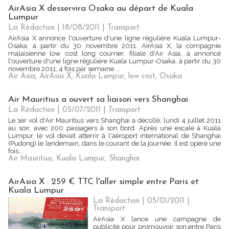
AirAsia X desservira Osaka au départ de Kuala
Lumpur
La Rédaction
| 18/08/2011
|
Transport
AirAsia X annonce l'ouverture d'une ligne régulière Kuala Lumpur-
Osaka, à partir du 30 novembre 2011. AirAsia X, la compagnie
malaisienne low cost long courrier, filiale d'Air Asia, a annoncé
l'ouverture d'une ligne régulière Kuala Lumpur-Osaka, à partir du 30
novembre 2011, 4 fois par semaine....
Air Asia
,
AirAsia X
,
Kuala Lumpur
,
low cost
,
Osaka
Air Mauritius a ouvert sa liaison vers Shanghai
La Rédaction
| 05/07/2011
|
Transport
Le 1er vol d'Air Mauritius vers Shanghai a décollé, lundi 4 juillet 2011
au soir, avec 200 passagers à son bord. Après une escale à Kuala
Lumpur, le vol devait atterrir à l'aéroport international de Shanghai
(Pudong) le lendemain, dans le courant de la journée. Il est opéré une
fois...
Air Mauritius
,
Kuala Lumpur
,
Shanghai
AirAsia X : 259 € TTC l'aller simple entre Paris et
Kuala Lumpur
La Rédaction | 05/01/2011
|
Transport
AirAsia X lance une campagne de
publicité pour promouvoir son entre Paris