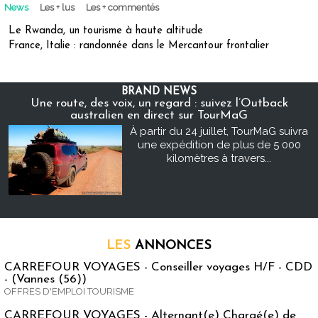
News
Les + lus
Les + commentés
Le Rwanda, un tourisme à haute altitude
France, Italie : randonnée dans le Mercantour frontalier
BRAND NEWS
Une route, des voix, un regard : suivez l’Outback
australien en direct sur TourMaG
À partir du 24 juillet, TourMaG suivra
une expédition de plus de 5 000
kilomètres à travers...
LES
ANNONCES
CARREFOUR VOYAGES - Conseiller voyages H/F - CDD
- (Vannes (56))
OFFRES D'EMPLOI TOURISME
CARREFOUR VOYAGES - Alternant(e) Chargé(e) de