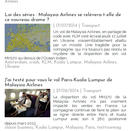
Airlines
Loi des séries : Malaysia Airlines se relèvera-t-elle de
ce nouveau drame ?
| 17/07/2014
|
Transport
Un vol de Malaysia Airlines, en partage de
code avec KLM s'est écrasé jeudi 17 juillet
en Ukraine, vraisemblablement abattu
par un missile. Une tragédie pour la
compagnie, qui n'a toujours pas résolu le
mystère de la disparition de son vol
MH370 au dessus de l'Océan Indien.
Amsterdam
,
crash
,
KLM
,
Kuala Lumpur
,
Malaysia Airlines
,
Ukraine
J'ai testé pour vous le vol Paris-Kuala Lumpur de
Malaysia Airlines
| 27/06/2014
|
Transport
La disparition du vol MH370 de la
Malaysia Airlines n'a pas vraiment
impacté les ventes en France. La
compagnie continue de faire le plein sur
sa ligne directe entre Paris et Kuala
Lumpur avec son A 380, positionné
depuis mars 2013.
classe business
,
Kuala Lumpur
,
Malaysia
,
Paris
,
testtourmag