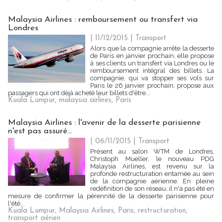
Malaysia Airlines : remboursement ou transfert via
Londres
| 11/12/2015
|
Transport
Alors que la compagnie arrête la desserte
de Paris en janvier prochain, elle propose
à ses clients un transfert via Londres ou le
remboursement intégral des billets. La
compagnie, qui va stopper ses vols sur
Paris le 26 janvier prochain, propose aux
passagers qui ont déjà acheté leur billets d'être...
Kuala Lumpur
,
malaysia airlines
,
Paris
Malaysia Airlines : l'avenir de la desserte parisienne
n'est pas assuré...
| 06/11/2015
|
Transport
Présent au salon WTM de Londres,
Christoph Mueller, le nouveau PDG
Malaysia Airlines, est revenu sur la
profonde restructuration entamée au sein
de la compagnie aérienne. En pleine
redéfinition de son réseau, il n'a pas été en
mesure de confirmer la pérennité de la desserte parisienne pour
l'été...
Kuala Lumpur
,
Malaysia Airlines
,
Paris
,
restructuration
,
transport aérien