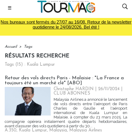
☰
Nos bureaux sont fermés du 27/07 au 16/08. Retour de la newsletter
quotidienne le 24/08/2026. Bel été !
Accueil
>
Tags
RÉSULTATS RECHERCHE
Tags (15) : Kuala Lumpur
Retour des vols directs Paris - Malaisie : "La France a
toujours été un marché clé" [ABO]
Christophe HARDIN
| 26/11/2024
|
CLUB ABONNES
Malaysia Airlines a annoncé le lancement
de vols directs entre l'aéroport de Paris
Charles de Gaulle et l'aéroport
international de Kuala Lumpur en
Malaisie, à compter du 23 mars 2025. La
compagnie opérera initialement quatre départs hebdomadaires,
avant d’assurer des vols quotidiens à partir du 30...
A.350
,
Kuala Lumpur
,
Malaysia
,
Malaysia Airlines