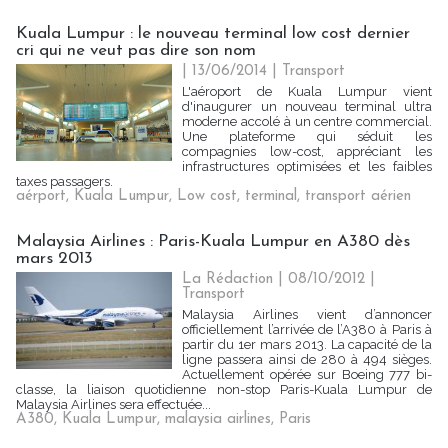
Kuala Lumpur : le nouveau terminal low cost dernier
cri qui ne veut pas dire son nom
| 13/06/2014
|
Transport
L'aéroport de Kuala Lumpur vient
d'inaugurer un nouveau terminal ultra
moderne accolé à un centre commercial.
Une plateforme qui séduit les
compagnies low-cost, appréciant les
infrastructures optimisées et les faibles
taxes passagers.
aérport
,
Kuala Lumpur
,
Low cost
,
terminal
,
transport aérien
Malaysia Airlines : Paris-Kuala Lumpur en A380 dès
mars 2013
La Rédaction
| 08/10/2012
|
Transport
Malaysia Airlines vient d’annoncer
officiellement l’arrivée de l’A380 à Paris à
partir du 1er mars 2013. La capacité de la
ligne passera ainsi de 280 à 494 sièges.
Actuellement opérée sur Boeing 777 bi-
classe, la liaison quotidienne non-stop Paris-Kuala Lumpur de
Malaysia Airlines sera effectuée...
A380
,
Kuala Lumpur
,
malaysia airlines
,
Paris