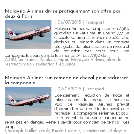
Malaysia Airlines divise pratiquement son offre par
deux à Paris
| 06/07/2015
|
Transport
Malaysia Airlines va remplacer son A380
quotidien sur Paris par un Boeing 777. Sa
capacité va ainsi s’atrophier de 42%. Une
décision qui s’inscrit dans un contexte
plus global de rationalisation du réseau et
de réduction des coûts pour une
compagnie toujours dans la tourmente. L’Airbus A380 de...
A380
,
air france
,
Kuala Lumpur
,
Malaysia Airlines
,
plan de
restructuration
,
réduction fréquence
Malaysia Airlines : un remède de cheval pour redresser
la compagnie
| 02/06/2015
|
Transport
Licenciement, réduction de flotte et
rationalisation du réseau. Le nouveau
PDG de Malaysia Airlines prévoit
d'administrer un remède de cheval pour
redresser la compagnie aérienne. Et pour
le moment, la desserte parisienne ne
serait pas en danger. Reste à savoir pour combien de temps... Les
temps...
Christoph Müller
,
crash
,
Kuala Lumpur
,
licenciement
,
Malaysia