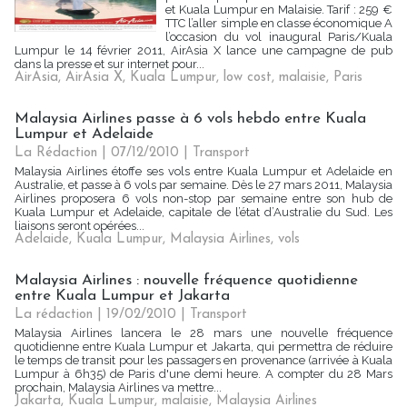
et Kuala Lumpur en Malaisie. Tarif : 259 €
TTC l’aller simple en classe économique A
l’occasion du vol inaugural Paris/Kuala
Lumpur le 14 février 2011, AirAsia X lance une campagne de pub
dans la presse et sur internet pour...
AirAsia
,
AirAsia X
,
Kuala Lumpur
,
low cost
,
malaisie
,
Paris
Malaysia Airlines passe à 6 vols hebdo entre Kuala
Lumpur et Adelaide
La Rédaction | 07/12/2010
|
Transport
Malaysia Airlines étoffe ses vols entre Kuala Lumpur et Adelaide en
Australie, et passe à 6 vols par semaine. Dès le 27 mars 2011, Malaysia
Airlines proposera 6 vols non-stop par semaine entre son hub de
Kuala Lumpur et Adelaide, capitale de l’état d’Australie du Sud. Les
liaisons seront opérées...
Adelaide
,
Kuala Lumpur
,
Malaysia Airlines
,
vols
Malaysia Airlines : nouvelle fréquence quotidienne
entre Kuala Lumpur et Jakarta
La rédaction | 19/02/2010
|
Transport
Malaysia Airlines lancera le 28 mars une nouvelle fréquence
quotidienne entre Kuala Lumpur et Jakarta, qui permettra de réduire
le temps de transit pour les passagers en provenance (arrivée à Kuala
Lumpur à 6h35) de Paris d'une demi heure. A compter du 28 Mars
prochain, Malaysia Airlines va mettre...
Jakarta
,
Kuala Lumpur
,
malaisie
,
Malaysia Airlines